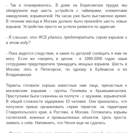
- Так и планировалось. В доме на Борисовских прудах мы
обнаружили еще шесть устройств с таймерами, элементами
замедления, взрывчаткой. На часах уже было выставлено время.
В течение месяца в Москве должно было произойти шесть новых
взрывов. Устройства просто не успели развезти по адресам.
- Я слышал, что ФСБ удалось предотвратить серию взрывов и
в этом году?
- Пока ведется следствие, и каких-то деталей сообщить я вам не
могу. Если же говорить в целом - в 1999-2000 годах наши
сотрудники предотвратили тринадцать мощных взрывов. Шесть в
Москве, пять в Пятигорске, по одному в Буйнакске и во
Владикавказе.
Теракты готовили хорошо известные нам лица, причастные к
московским взрывам - группы Гочияева и Крымшамхалова.
Преступники были схвачены на полпути - с оружием, взрывчаткой.
В общей сложности задержано 10 человек. Они признались, что
получили приказ организовать серию терактов: на территории
Ставропольского края, в Ростове, в Москве. Готовились взрывы
госпиталей, военных и промышленных объектов. Цель проста:
заявить о себе. Напомнить, что Чечня еще не сдалась.