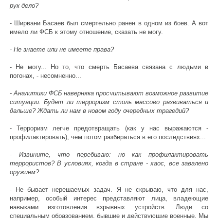
рук дело?
- Ширвани Басаев был смертельно ранен в одном из боев. А вот
имело ли ФСБ к этому отношение, сказать не могу.
- Не знаете или не имеете права?
- Не могу... Но то, что смерть Басаева связана с людьми в
погонах, - несомненно...
- Аналитики ФСБ наверняка просчитывают возможное развитие
ситуации. Будет ли терроризм столь массово развиваться и
дальше? Ждать ли нам в новом году очередных трагедий?
- Терроризм легче предотвращать (как у нас выражаются -
профилактировать), чем потом разбираться в его последствиях...
- Извините, что перебиваю: но как профилактировать
террористов? В условиях, когда в стране - хаос, все завалено
оружием?
- Не бывает нерешаемых задач. Я не скрываю, что для нас,
например, особый интерес представляют лица, владеющие
навыками изготовления взрывных устройств. Люди со
специальным образованием, бывшие и действующие военные. Мы