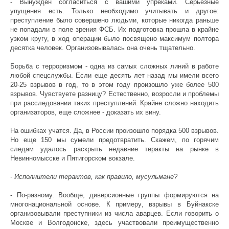
- Вынужден согласиться с вашими упреками. Серьезные
упущения есть. Только необходимо учитывать и другое:
преступление было совершено людьми, которые никогда раньше
не попадали в поле зрения ФСБ. Их подготовка прошла в крайне
узком кругу, в ход операции было посвящено максимум полтора
десятка человек. Организовывалась она очень тщательно.
Борьба с терроризмом - одна из самых сложных линий в работе
любой спецслужбы. Если еще десять лет назад мы имели всего
20-25 взрывов в год, то в этом году произошло уже более 500
взрывов. Чувствуете разницу? Естественно, возросли и проблемы
при расследовании таких преступлений. Крайне сложно находить
организаторов, еще сложнее - доказать их вину.
На ошибках учатся. Да, в России произошло порядка 500 взрывов.
Но еще 150 мы сумели предотвратить. Скажем, по горячим
следам удалось раскрыть недавние теракты на рынке в
Невинномысске и Пятигорском вокзале.
- Исполнители терактов, как правило, мусульмане?
- По-разному. Вообще, диверсионные группы формируются на
многонациональной основе. К примеру, взрывы в Буйнакске
организовывали преступники из числа аварцев. Если говорить о
Москве и Волгодонске, здесь участвовали преимущественно