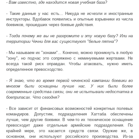
- Вам известно, где находится новая учебная база?
- Такие данные у нас есть... Никуда не исчезли и иностранные
инструкторы. Вдобавок появились и опытные взрывники из числа
боевиков, прошедших через боевые действия.
- Тогда почему же вы не разгромите и эту новую базу? Или на
территории Чечни для вас существуют "белые пятна"?
- Мы называем их "зонами"... Конечно, можно проникнуть в любую
"зону", но подчас это сопряжено с неминуемыми жертвами. Не
всегда такой риск оправдан. Чтобы атаковать, нужно иметь
определенное превосходство.
- Я знаю, что во время первой чеченской кампании боевики во
многом были оснащены лучше нас. У них были более
современные средства связи, они не испытывали недостатка в
боеприпасах. Что сегодня?
- Все зависит от финансовых возможностей конкретных полевых
командиров. Допустим, подразделения Хаттаба обеспечены
лучше, чем другие боевики. В чем-то их техническое оснащение
превосходит даже отдельные армейские подразделения. По
крайней мере, это касается средств связи. Оружие же, в
основном, они используют российского производства. Из-за