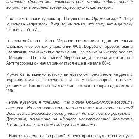
начаться. Стоило мне раскрыть рот, чтобы задать первый
вопрос, как в кабинет вошел другой лубянский генерал.
"Только что звонил директор. Покушение на Орджоникидзе". Лицо
Миронова напряглось. Видимо, он понял, что получает еще одну
"головную боль"...
Генерал-лейтенант Иван Миронов возглавляет одно из самых
сложных и секретных управлений ФСБ. Борьба с террористами и
боевиками, политические покушения и заказные убийства; все это
- Миронов... На этой "линии" Миронов сидит второй десяток лет.
Антитеррором он начал заниматься еще в начале 80-х.
Может быть, именно поэтому интервью он практически не дает, с
журналистами не встречается и на многие вопросы отвечает
уклончиво. Тем ценнее исключение, которое, генерал сделал для
"МК".
- Иван Кузьмич, я понимаю, что о деле Орджоникидзе говорить
еще рано. Но нет опасности, что оно тоже закончится ничем?
Ведь все аналогичные преступления до сих пор не раскрыты.
Допустим, покушение на Шанцева четырехлетней давности.
Такое чувство, что дело это уже похоронили.
- Никто это дело не "хоронил". К некоторым результатам мы уже