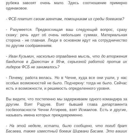
рубежа завозят очень мало. Здесь соотношение примерно
одинаковое.
- ФСБ платит своим агентам, помощникам из среды боевиков?
- Разумеется. Предвосхищая ваш следующий вопрос, сразу
скажу: речь идет об очень небольших суммах. Материальная
сторона - не главная. Люди в основном идут на сотрудничество
по другим соображениям.
- Иван Кузьмич, насколько оправданна мысль, что до вторжения
бандитов в Дагестан в 99-м, серьезной работой против их
лидеров ФСБ не занималось?
- Почему, работа велась. Но в Чечне, куда все они ушли, у нас
особых возможностей не было. Подчеркну: тогда не было. Сейчас
есть и возможности, и решимость определенного уровня.
Вы видите, что постепенно мы задерживаем одного командира за
другим. Взят Радуев. Взят бывший глава департамента
госбезопасности Чечни Атгиреев, взят Исмаилов. Есть и другие,
называть имена которых преждевременно.
- На этой неделе, кстати, было сообщено, что погиб брат
Басаева, также известный боевик Ширвани Басаев. Это ваших