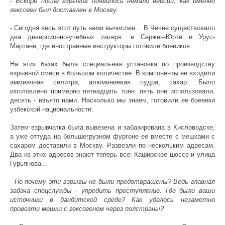
- Вскоре после взрывов появилось немало версий, как именно
гексоген был доставлен в Москву.
- Сегодня весь этот путь нами вычислен... В Чечне существовало
два диверсионно-учебных лагеря: в Сержен-Юрте и Урус-
Мартане, где иностранные инструкторы готовили боевиков.
На этих базах была специальная установка по производству
взрывной смеси в большом количестве. В компоненты ее входили
аммиачная селитра, алюминиевая пудра, сахар. Было
изготовлено примерно пятнадцать тонн: пять они использовали,
десять - изъято нами. Насколько мы знаем, готовили ее боевики
узбекской национальности.
Затем взрывчатка была вывезена и забазирована в Кисловодске,
а уже оттуда на большегрузном фургоне ее вместе с мешками с
сахаром доставили в Москву. Развезли по нескольким адресам.
Два из этих адресов знают теперь все: Каширское шоссе и улица
Гурьянова...
- Но почему эти взрывы не были предотвращены? Ведь главная
задача спецслужбы - упредить преступление. Где были ваши
источники в бандитской среде? Как удалось незаметно
провезти мешки с гексогеном через полстраны?