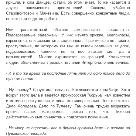
пришли, и сам Шанцев, кстати, об этом знает. То же касается и
других нашумевших преступлений. Скажем, убийства
Старовойтовой и Маневича. Есть совершенно конкретные люди,
по которым ведется работа.
Или гранатометный обстрел американского посольства.
Подозреваемые задержаны. У них изъято оружие, боеприпасы,
взрывчатка, они сознаются в содеянном... Практически нет такого,
преступления, по которому бы мы не имели реальных зацепок,
подозреваемых. Конечно, не на все хватает сил, да и
возможностей... Многие скрываются за границей. Количество
людей, объявленных в розыск по линии Интерпола, очень велико.
- И в то же время за последние пять лет ни одно такое дело до
суда не дошло.
- Ну почему? Допустим, взрыв на Котляковском кладбище. Хотя
вокруг этого дела и ведется прокурорская "борьба" нам известны
и мотивы преступления, и лица, его совершившие. Понятен мотив.
Дело Холодова. Дело по Тулееву. Там очень трудно возражать
против наших материалов, против того, что Тихонов
действительно был причастен к подготовке покушения...
- Не могу не спросить вас о другом громком деле - о взрыве на
Пушкинской площади.