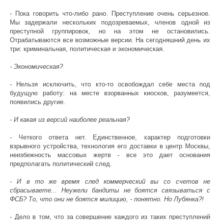
- Пока говорить что-либо рано. Преступление очень серьезное.
Мы задержали нескольких подозреваемых, членов одной из
преступной группировок, но на этом не остановились.
Отрабатываются все возможные версии. На сегодняшний день их
три: криминальная, политическая и экономическая.
- Экономическая?
- Нельзя исключить, что кто-то освобождал себе места под
будущую работу: на месте взорванных киосков, разумеется,
появились другие.
- И какая из версий наиболее реальная?
- Четкого ответа нет. Единственное, характер подготовки
взрывного устройства, технология его доставки в центр Москвы,
неизбежность массовых жертв - все это дает основания
предполагать политический след.
- И в то же время след коммерческий вы со счетов не
сбрасываете... Неужели бандиты не боятся связываться с
ФСБ? То, что они не боятся милицию, - понятно. Но Лубянка?!
- Дело в том, что за совершение каждого из таких преступлений