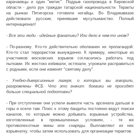
карачаевцы и один "метис". Подрыв газопровода в Кировской
области - дело рук граждан татарской национальности. Теракты
на рынках Пятигорска готовили ногайцы. Во Владикавказе
действовали русские, принявшие мусульманство. Полный
интернационал!
- Все эти люди - идейные фанатики? Или дело в чем-то ином?
- По-разному. Кто-то действительно оболванен их пропагандой.
Кто-то стал террористом вынужденно. К примеру, некоторые из
участников московских взрывов согласились работать под
пытками. Их жестоко избивали, истязали, угрожали расправиться
с родными, если они изменят "святому делу".
- Учебно-диверсионные лагеря, о которых вы говорили,
разгромлены ФСБ. Что это значит: боевики не проходят
больше специальной подготовки?
- При отступлении они успели вывезти часть арсенала дальше в
горы и осели там. Плюс к этому бандиты постоянно ведут поиски
каналов, по которым можно добывать взрывные устройства,
изготовленные в промышленных условиях, - те же
противопехотные мины или снаряды. Выплавляют из них
взрывчатку, чтобы затем использовать для организации терактов.