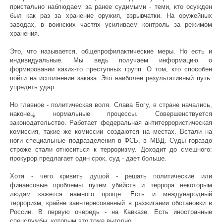
пристально наблюдаем за ранее судимыми - теми, кто осужден
был как раз за хранение оружия, взрывчатки. На оружейных
заводах, в воинских частях усиливаем контроль за режимом
хранения.
Это, что называется, общепрофилактические меры. Но есть и
индивидуальные. Мы ведь получаем информацию о
формировании каких-то преступных групп. О том, кто способен
пойти на исполнение заказа. Это наиболее результативный путь:
упредить удар.
Но главное - политическая воля. Слава Богу, в стране начались,
наконец, нормальные процессы. Совершенствуется
законодательство. Работает федеральная антитеррористическая
комиссия, такие же комиссии создаются на местах. Встали на
ноги специальные подразделения в ФСБ, в МВД. Суды гораздо
строже стали относиться к терроризму. Доходит до смешного:
прокурор предлагает один срок, суд - дает больше.
Хотя - чего кривить душой - решать политические или
финансовые проблемы путем убийств и террора некоторым
людям кажется намного проще. Есть и международный
терроризм, крайне заинтересованный в разжигании обстановки в
России. В первую очередь - на Кавказе. Есть иностранные
спецслужбы, которым это тоже выгодно.