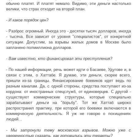
обычно платят. И платят немало. Видимо, эти деньги настолько
велики, что страх отходит на второй план.
- И каков порядок цен?
- Разброс огромный. Иногда это - десятки тысяч долларов, иногда
- тысяча. Все зависит от уровня "специалистов", от конкретной
ситуации. Допустим, за взрывы жилых домов в Москве было
заплачено полмиллиона долларов.
- Вам известно, кто финансировал эти преступления?
- По нашей информации, речь может идти о Басаеве, Удугове и, в
связи с этим, о Хаттабе. Я думаю, эти деньги, скорее всего,
пришли из-за границы. Финансирование боевиков идет ведь по
разным каналам. Да, с одной стороны, средства поступают из-за
кордона: от иностранных спецслужб, от единоверцев. С другой -
существуют коммерческие структуры, которые специально
зарабатывают деньги на "борьбу". Тот же Хаттаб широко
распространил практику, при которой его боевики включаются в
коммерческую деятельность. Я уж не говорю о похищениях
людей...
- Мы затронули тему московских взрывов. Можно уже с
уверенностью сказать, как готовились эти теракты?