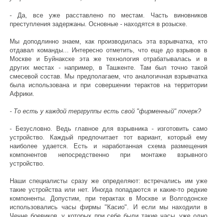
- Да, все уже расставлено по местам. Часть виновников
преступления задержаны. Основные - находятся в розыске.
Мы доподлинно знаем, как производилась эта взрывчатка, кто
отдавал команды... Интересно отметить, что еще до взрывов в
Москве и Буйнакске эта же технология отрабатывалась и в
других местах - например, в Ташкенте. Там был точно такой
смесевой состав. Мы предполагаем, что аналогичная взрывчатка
была использована и при совершении терактов на территории
Африки.
- То есть у каждой тергруппы есть свой "фирменный" почерк?
- Безусловно. Ведь главное для взрывника - изготовить само
устройство. Каждый предпочитает тот вариант, который ему
наиболее удается. Есть и наработанная схема размещения
компонентов непосредственно при монтаже взрывного
устройство.
Наши специалисты сразу же определяют: встречались им уже
такие устройства или нет. Иногда попадаются и какие-то редкие
компоненты. Допустим, при терактах в Москве и Волгодонске
использовались часы фирмы "Касио". И если мы находили в
Чечне боевиков, у которых при себе были такие часы, уже одно