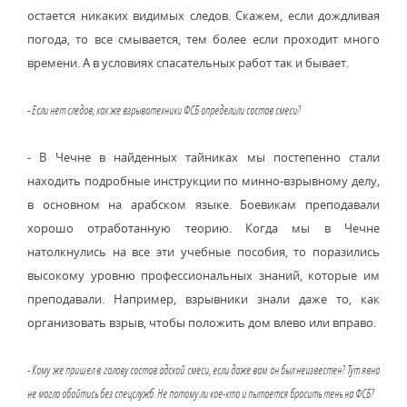
остается никаких видимых следов. Скажем, если дождливая
погода, то все смывается, тем более если проходит много
времени. А в условиях спасательных работ так и бывает.
- Если нет следов, как же взрывотехники ФСБ определили состав смеси?
- В Чечне в найденных тайниках мы постепенно стали
находить подробные инструкции по минно-взрывному делу,
в основном на арабском языке. Боевикам преподавали
хорошо отработанную теорию. Когда мы в Чечне
натолкнулись на все эти учебные пособия, то поразились
высокому уровню профессиональных знаний, которые им
преподавали. Например, взрывники знали даже то, как
организовать взрыв, чтобы положить дом влево или вправо.
- Кому же пришел в голову состав адской смеси, если даже вам он был неизвестен? Тут явно
не могло обойтись без спецслужб. Не потому ли кое-кто и пытается бросить тень на ФСБ?