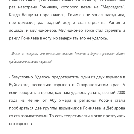
раз навстречу Гочияеву, которого везли на "Мерседесе".
Когда бандиты поравнялись, Гочияев не узнал наездника,
притормозил, дал задний ход и стал стрелять. Ранил и
лошадь, и милиционера. Милиционер тоже стал стрелять и
ранил Гочияева в ногу, но задержать его не удалось.
- Можно ли говорить, что активными поисками Гочияева и других взрывников удалось
предотвратить новые теракты?
- Безусловно. Удалось предотвратить один из двух взрывов в
Буйнакске, несколько взрывов в Ставропольском крае. А
если говорить в целом, как нам удалось узнать, весной 2000
года из Чечни от Абу Умара в регионы России стали
пробираться две группы взрывников Гочияева и Дебирова
со ста взрывателями. То есть теоретически могло прозвучать
сто взрывов.