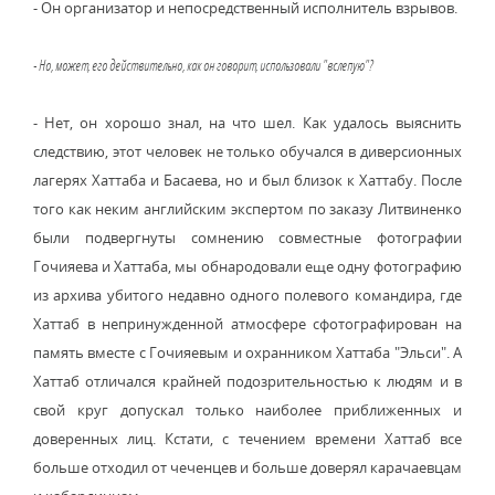
- Он организатор и непосредственный исполнитель взрывов.
- Но, может, его действительно, как он говорит, использовали "вслепую"?
- Нет, он хорошо знал, на что шел. Как удалось выяснить
следствию, этот человек не только обучался в диверсионных
лагерях Хаттаба и Басаева, но и был близок к Хаттабу. После
того как неким английским экспертом по заказу Литвиненко
были подвергнуты сомнению совместные фотографии
Гочияева и Хаттаба, мы обнародовали еще одну фотографию
из архива убитого недавно одного полевого командира, где
Хаттаб в непринужденной атмосфере сфотографирован на
память вместе с Гочияевым и охранником Хаттаба "Эльси". А
Хаттаб отличался крайней подозрительностью к людям и в
свой круг допускал только наиболее приближенных и
доверенных лиц. Кстати, с течением времени Хаттаб все
больше отходил от чеченцев и больше доверял карачаевцам