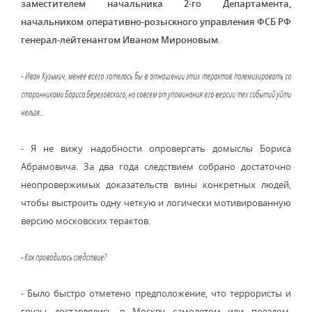
заместителем начальника 2-го Департамента,
начальником оперативно-розыскного управления ФСБ РФ
генерал-лейтенантом Иваном Мироновым.
- Иван Кузьмич, менее всего хотелось бы в отношении этих терактов полемизировать со
сторонниками Бориса Березовского, но совсем от упоминания его версии тех событий уйти
нельзя...
- Я не вижу надобности опровергать домыслы Бориса
Абрамовича. За два года следствием собрано достаточно
неопровержимых доказательств вины конкретных людей,
чтобы выстроить одну четкую и логически мотивированную
версию московских терактов.
- Как проводилось следствие?
- Было быстро отметено предположение, что террористы и
грузы доставлялись в Москву самолетом или поездом.