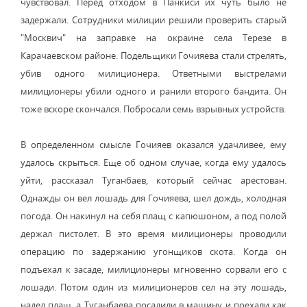
чувствовал. Перед отходом в Панкиси их чуть было не
задержали. Сотрудники милиции решили проверить старый
"Москвич" на заправке на окраине села Терезе в
Карачаевском районе. Подельщики Гочияева стали стрелять,
убив одного милиционера. Ответными выстрелами
милиционеры убили одного и ранили второго бандита. Он
тоже вскоре скончался. Побросали семь взрывных устройств.
В определенном смысле Гочияев оказался удачливее, ему
удалось скрыться. Еще об одном случае, когда ему удалось
уйти, рассказал Туганбаев, который сейчас арестован.
Однажды он вел лошадь для Гочияева, шел дождь, холодная
погода. Он накинул на себя плащ с капюшоном, а под полой
держал пистолет. В это время милиционеры проводили
операцию по задержанию угонщиков скота. Когда он
подъехал к засаде, милиционеры мгновенно сорвали его с
лошади. Потом один из милиционеров сел на эту лошадь,
надел плащ, а Туганбаева посадили в машину и поехали как