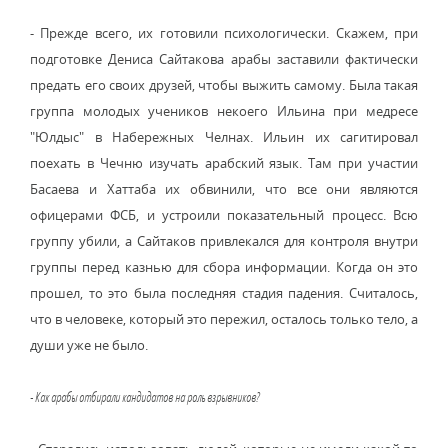
- Прежде всего, их готовили психологически. Скажем, при
подготовке Дениса Сайтакова арабы заставили фактически
предать его своих друзей, чтобы выжить самому. Была такая
группа молодых учеников некоего Ильина при медресе
"Юлдыс" в Набережных Челнах. Ильин их сагитировал
поехать в Чечню изучать арабский язык. Там при участии
Басаева и Хаттаба их обвинили, что все они являются
офицерами ФСБ, и устроили показательный процесс. Всю
группу убили, а Сайтаков привлекался для контроля внутри
группы перед казнью для сбора информации. Когда он это
прошел, то это была последняя стадия падения. Считалось,
что в человеке, который это пережил, осталось только тело, а
души уже не было.
- Как арабы отбирали кандидатов на роль взрывников?