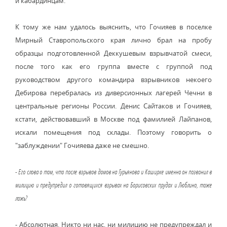
и кабардинцам.
К тому же нам удалось выяснить, что Гочияев в поселке
Мирный Ставропольского края лично брал на пробу
образцы подготовленной Деккушевым взрывчатой смеси,
после того как его группа вместе с группой под
руководством другого командира взрывников некоего
Дебирова перебралась из диверсионных лагерей Чечни в
центральные регионы России. Денис Сайтаков и Гочияев,
кстати, действовавший в Москве под фамилией Лайпанов,
искали помещения под склады. Поэтому говорить о
"заблуждении" Гочияева даже не смешно.
- Его слова о том, что после взрывов домов на Гурьянова и Каширке именно он позвонил в
милицию и предупредил о готовящихся взрывах на Борисовских прудах и Люблино, тоже
ложь?
- Абсолютная. Никто ни нас, ни милицию не предупреждал и