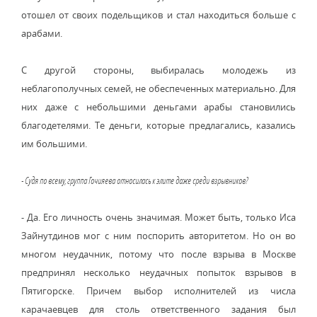
отошел от своих подельщиков и стал находиться больше с
арабами.
С другой стороны, выбиралась молодежь из
неблагополучных семей, не обеспеченных материально. Для
них даже с небольшими деньгами арабы становились
благодетелями. Те деньги, которые предлагались, казались
им большими.
- Судя по всему, группа Гочияева относилась к элите даже среди взрывников?
- Да. Его личность очень значимая. Может быть, только Иса
Зайнутдинов мог с ним поспорить авторитетом. Но он во
многом неудачник, потому что после взрыва в Москве
предпринял несколько неудачных попыток взрывов в
Пятигорске. Причем выбор исполнителей из числа
карачаевцев для столь ответственного задания был