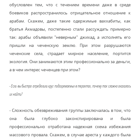
обусловлен тем, что с течением времени даже в среде
боевиков распространилось отрицательное отношение к
арабам. Скажем, даже такие одержимые ваххабиты, как
братья Ахмадовы, постепенно стали рассуждать примерно
так: арабы объявили "неверным" джихад, а исполнять его
пришли на чеченскую землю. При этом разрушаются
чеченские села, страдает мирное население, портится
экология. Они занимаются этим профессионально за деньги,
а в чем интерес чеченцев при этом?
- Если вы быстро определили круг подозреваемых в терактах, почему так сложно оказалось
их найти?
- Сложность обезвреживания группы заключалась в том, что
она была глубоко законспирирована и была
профессионально отработана надежная схема избежания
массового провала. Скажем, в случае ареста у каждого была