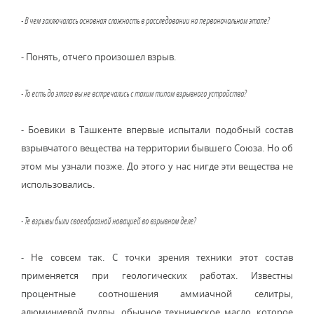
- В чем заключалась основная сложность в расследовании на первоначальном этапе?
- Понять, отчего произошел взрыв.
- То есть до этого вы не встречались с таким типом взрывного устройства?
- Боевики в Ташкенте впервые испытали подобный состав
взрывчатого вещества на территории бывшего Союза. Но об
этом мы узнали позже. До этого у нас нигде эти вещества не
использовались.
- Те взрывы были своеобразной новацией во взрывном деле?
- Не совсем так. С точки зрения техники этот состав
применяется при геологических работах. Известны
процентные соотношения аммиачной селитры,
алюминиевой пудры, обычное техническое масло, которое