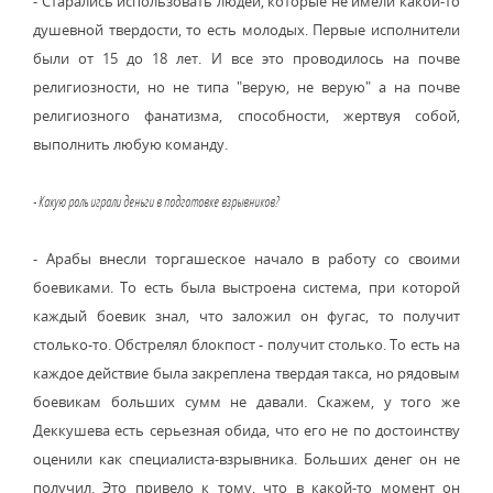
- Старались использовать людей, которые не имели какой-то
душевной твердости, то есть молодых. Первые исполнители
были от 15 до 18 лет. И все это проводилось на почве
религиозности, но не типа "верую, не верую" а на почве
религиозного фанатизма, способности, жертвуя собой,
выполнить любую команду.
- Какую роль играли деньги в подготовке взрывников?
- Арабы внесли торгашеское начало в работу со своими
боевиками. То есть была выстроена система, при которой
каждый боевик знал, что заложил он фугас, то получит
столько-то. Обстрелял блокпост - получит столько. То есть на
каждое действие была закреплена твердая такса, но рядовым
боевикам больших сумм не давали. Скажем, у того же
Деккушева есть серьезная обида, что его не по достоинству
оценили как специалиста-взрывника. Больших денег он не
получил. Это привело к тому, что в какой-то момент он