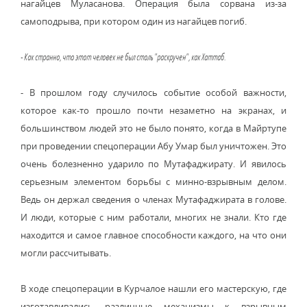
нагайцев Муласанова. Операция была сорвана из-за
самоподрыва, при котором один из нагайцев погиб.
- Как странно, что этот человек не был столь "раскручен", как Хаттаб.
- В прошлом году случилось событие особой важности,
которое как-то прошло почти незаметно на экранах, и
большинством людей это не было понято, когда в Майртупе
при проведении спецоперации Абу Умар был уничтожен. Это
очень болезненно ударило по Мутафаджирату. И явилось
серьезным элементом борьбы с минно-взрывным делом.
Ведь он держал сведения о членах Мутафаджирата в голове.
И люди, которые с ним работали, многих не знали. Кто где
находится и самое главное способности каждого, на что они
могли рассчитывать.
В ходе спецоперации в Курчалое нашли его мастерскую, где
изготавливались различные механизмы к взрывным