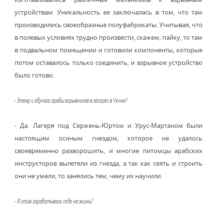
устройствам. Уникальность ее заключалась в том, что там
производились своеобразные полуфабрикаты. Учитывая, что
в полевых условиях трудно произвести, скажем, пайку, то там
в подвальном помещении и готовили компоненты, которые
потом оставалось только соединить, и взрывное устройство
было готово.
- Этому и обучали арабы взрывников в лагерях в Чечне?
- Да. Лагеря под Сержень-Юртом и Урус-Мартаном были
настоящим осиным гнездом, которое не удалось
своевременно разворошить, и многие питомцы арабских
инструкторов вылетели из гнезда, а так как сеять и строить
они не умели, то занялись тем, чему их научили.
- И этим зарабатывали себе на жизнь?