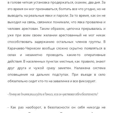
в голове четкая установка продержаться, скажем, два дня. За
это время он мог признаваться, болтать все что угодно, но не
выводить на реальные явки и пароли. За то время, как он не
выходил на связь, связники понимали, что явка провалена и
человек арестован. Таким образом, цепочка прерывалась и
уже при всем своем желании арестованный не мог никак
способствовать задержанию остальных членов группы. В
Карачаево-Черкесии вообще сложно скрытно появляться в
селах и незаметно проводить какие-то оперативные
действия. В населенных пунктах местные, как правило, знают
друг друга и чужой сразу заметен. Налажена система
оповещения на дальних подступах. При въезде в село
обязательно сидит кто-то на завалинке и все фиксирует.
- Почему же Гочияев решил уйти в Панкиси, если он чувствовал себя в безопасности?
- Как раз наоборот, в безопасности он себя никогда не