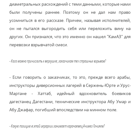
диаметральных расхождений с теми данными, которые нами
были получены раннее. Поэтому он не дал нам право
усомниться в его рассказе. Причем, называя исполнителей,
он не пытался выгородить себя или переложить вину на
других. Он признался, что это именно он нашел "КамАЗ" для
перевозки взрывчатой смеси.
- Кого можно причислить к верхушке, заказчикам тех страшных взрывов?
- Если говорить о заказчиках, то это, прежде всего арабы,
инструкторы диверсионных лагерей в Сержень-Юрте и Урус-
Мартане - Хаттаб, идейный вдохновитель боевиков
дагестанец Дагестани, технические инструктора Абу Умар и
Абу Джафар, погибший впоследствии на минном поле.
- Какую позицию в этой иерархии занимает карачаевец Ачимез Гочияев?