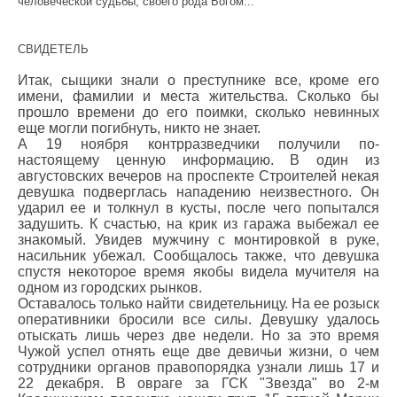
человеческой судьбы, своего рода Богом...
СВИДЕТЕЛЬ
Итак, сыщики знали о преступнике все, кроме его
имени, фамилии и места жительства. Сколько бы
прошло времени до его поимки, сколько невинных
еще могли погибнуть, никто не знает.
А 19 ноября контрразведчики получили по-
настоящему ценную информацию. В один из
августовских вечеров на проспекте Строителей некая
девушка подверглась нападению неизвестного. Он
ударил ее и толкнул в кусты, после чего попытался
задушить. К счастью, на крик из гаража выбежал ее
знакомый. Увидев мужчину с монтировкой в руке,
насильник убежал. Сообщалось также, что девушка
спустя некоторое время якобы видела мучителя на
одном из городских рынков.
Оставалось только найти свидетельницу. На ее розыск
оперативники бросили все силы. Девушку удалось
отыскать лишь через две недели. Но за это время
Чужой успел отнять еще две девичьи жизни, о чем
сотрудники органов правопорядка узнали лишь 17 и
22 декабря. В овраге за ГСК "Звезда" во 2-м