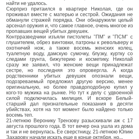
найти не удалось.
Сюрприз притаился в квартире Николая, где он
проживал вместе с матерью и сестрой. Ожидания не
обманули стражей порядка. Они обнаружили целый
арсенал оружия и, что самое главное, очень многое из
пропавших вещей убитых девушек.
Контрразведчики изъяли пистолеты "ПМ" и "ПСМ" с
глушителем, обрез винтовки, патроны к револьверу и
охотничий нож, а также восемь женских колец,
туалетную воду, дамскую сумочку, блузку, куртку со
следами грунта, бижутерию и косметику. Николай
сразу же заявил, что женские вещи принадлежат
сестре, но последняя это опровергла. А когда
родственники убитых девушек опознали вещи,
подозреваемый предложил другую версию, менее
оригинальную, но более правдоподобную купил у
кого-то мужика на рынке. Но тут к делу с удвоенной
силой подключилась милиция. И вскоре Белый-
старший дал признательные показания в десяти
убийствах, хотя на тот момент было найдено только
восемь теп.
21-летнюю Веронику Трензову разыскивали аж с 17
августа прошлого года. В тот вечер она ушла из дома
и так и не вернулась. Ее сверстницу, 21-летнюю Юлию
Захарову начали искать еще в конце октября, но...