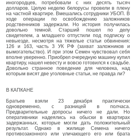
иногородцев, потребовали с них десять тысяч
долларов. Целую неделю белорусы провели в плену
на частной квартире. Вмешались сотрудники УБОП. В
ходе операции по освобождению заложников
родственников задержали. Но история получилась
довольно темной. Старший пошел по делу
свидетелем, а младшего отпустили под подписку о
невыезде, несмотря на тяжелые статьи обвинения:
126 и 163, часть 3 УК РФ (захват заложников и
вымогательство). И при этом Семен чувствовал себя
вполне уверенно. Приобрел очередную машину купил
квартиру, нашел невесту и вовсю готовился к свадьбе.
Довольно странное поведение для человека, над
которым висят две уголовные статьи, не правда ли?
В КАПКАНЕ
Братьев взяли 23 декабря практически
одновременно, с разницей в полчаса.
Предварительные допросы ничего не дали. Но
оперативники надеялись на обыски в квартирах
задержанных, которые могли дать положительный
результат. Однако в жилище Семена ничего
противозаконного или уличающего его или брата