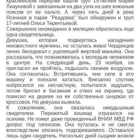
Краснинском переулке нашли труп 15-летней Марии
Лиауновой с завязанным на два узла на шее кожаным
поясом от ее пальто. А через пять дней в реке
Ясенная в парке "Реадовка" был обнаружен и труп
17-летней Олеси Терентьевой.
Совершенно неожиданно в милицию обратилась еще
одна свидетельница.
Девушка, которая подверглась нападению
неизвестного мужчины, но осталась жива! Черданцев
лично беседовал с уцелевшей жертвой маньяка. Она
рассказала, что познакомилась с молодым человеком
в центре. На следующий день, 23 ноября, он
пригласил ее пройтись, подышать свежим воздухом.
Она согласилась. Встретившись, они сели в его
машину и поехали кататься. Внезапно спутник
набросился на несчастную, попытался задушить,
потом бросил в багажник и отвез на окраину, где
повесил на дереве на ее собственных шнурках от
кроссовок. Но девушка выжила.
К сожалению, она оказалась никудышным
свидетелем. Пережитый кошмар отразился на
психике. Не помог даже проведенный ВНИИ МВД РФ
допрос под гипнозом. Она путалась и не смогла
впоследствии опознать подозреваемого. Оставался
лишь один свидетель. Несколько дней сыщики возили