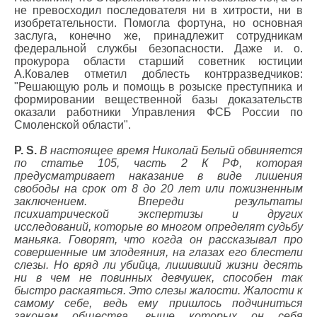
не превосходил последователя ни в хитрости, ни в
изобретательности. Помогла фортуна, но основная
заслуга, конечно же, принадлежит сотрудникам
федеральной службы безопасности. Даже и. о.
прокурора области старший советник юстиции
А.Ковалев отметил доблесть контрразведчиков:
"Решающую роль и помощь в розыске преступника и
формировании вещественной базы доказательств
оказали работники Управления ФСБ России по
Смоленской области".
P. S.
В настоящее время Николай Белый обвиняется
по статье 105, часть 2 К РФ, которая
предусматривает наказание в виде лишения
свободы на срок от 8 до 20 лет или пожизненным
заключением. Впереди результаты
психиатрической экспертизы и других
исследований, которые во многом определят судьбу
маньяка. Говорят, что когда он рассказывал про
совершенные им злодеяния, на глазах его блестели
слезы. Но вряд ли убийца, лишивший жизни десять
ни в чем не повинных девчушек, способен так
быстро раскаяться. Это слезы жалости. Жалости к
самому себе, ведь ему пришлось подчиниться
законам общества, выше которых он себя