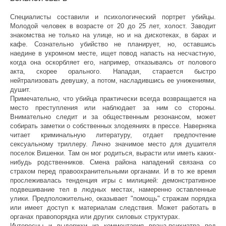
Специалисты составили и психологический портрет убийцы.
Молодой человек в возрасте от 20 до 25 лет, холост. Заводит
знакомства не только на улице, но и на дискотеках, в барах и
кафе. Сознательно убийство не планирует, но, оставшись
наедине в укромном месте, ищет повод напасть на несчастную,
когда она оскорбляет его, например, отказываясь от полового
акта, скорее орального. Нападая, старается быстро
нейтрализовать девушку, а потом, насладившись ее унижениями,
душит.
Примечательно, что убийца практически всегда возвращается на
место преступления или наблюдает за ним со стороны.
Внимательно следит и за общественным резонансом, может
собирать заметки о собственных злодеяниях в прессе. Наверняка
читает криминальную литературу, отдает предпочтение
сексуальному триллеру. Лично значимое место для душителя
поселок Вишенки. Там он мог родиться, вырасти или иметь каких-
нибудь родственников. Смена района нападений связана со
страхом перед правоохранительными органами. И в то же время
прослеживалась тенденция игры с милицией: демонстративное
подвешивание тел в людных местах, намеренно оставленные
улики. Предположительно, оказывает "помощь" стражам порядка
или имеет доступ к материалам следствия. Может работать в
органах правопорядка или других силовых структурах.
Интересны и выдержки из комментария врача-психиатра под