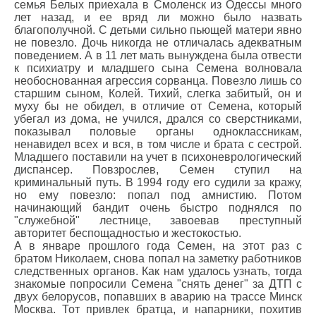
семья Белых приехала в Смоленск из Одессы много
лет назад, и ее вряд ли можно было назвать
благополучной. С детьми сильно пьющей матери явно
не повезло. Дочь никогда не отличалась адекватным
поведением. А в 11 лет мать вынуждена была отвести
к психиатру и младшего сына Семена волновала
необоснованная агрессия сорванца. Повезло лишь со
старшим сыном, Колей. Тихий, слегка забитый, он и
муху бы не обидел, в отличие от Семена, который
убегал из дома, не учился, дрался со сверстниками,
показывал половые органы одноклассникам,
ненавидел всех и вся, в том числе и брата с сестрой.
Младшего поставили на учет в психоневрологический
диспансер. Повзрослев, Семен ступил на
криминальный путь. В 1994 году его судили за кражу,
но ему повезло: попал под амнистию. Потом
начинающий бандит очень быстро поднялся по
"служебной" лестнице, завоевав преступный
авторитет беспощадностью и жестокостью.
А в январе прошлого года Семен, на этот раз с
братом Николаем, снова попал на заметку работников
следственных органов. Как нам удалось узнать, тогда
знакомые попросили Семена "снять денег" за ДТП с
двух белорусов, попавших в аварию на трассе Минск
Москва. Тот привлек братца, и напарники, похитив