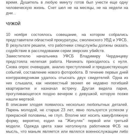
время. Душитель в любую минуту готов был унести еще одну
человеческую жизнь. Счет шел не на месяцы, не на недели на
дни...
ЧУЖОЙ
10 ноября состоялось совещание, на котором собрались
представители областной прокуратуры, смоленского УВД и УФСБ.
В результате решили, что работники спецслужбы должны оказать
содействие в расследовании серии зверских убийств.
Заместителю начальника УФСБ Владимиру Черданцеву
предстояла нелегкая работа. Начинать приходилось с нуля.
Снова опрос очевидцев, анализ преступлений и предшествующих
событий, составление нового фоторобота. В течение первых дней
контрразведчикам удалось отыскать двух свидетелей. Одна из
них слышала, как неизвестный звонил ее недавно погибшей
квартирантке и назначал встречу. Другая видела парня,
прогуливающегося поздно вечером с девушкой, которую позже
нашли мертвой.
В описании злодея появилось несколько любопытных деталей.
Парень молодой, не старше 23 лет, явно пользуется успехом у
прекрасной половины, не глуп. Вполне мог носить камуфляжную
форму, вероятно, ездил на "Жигулях" первой или третьей
модели. Одежда цвета хаки натолкнула работников ФСБ на
мысль, что маньяк является или являлся военнослужащим либо