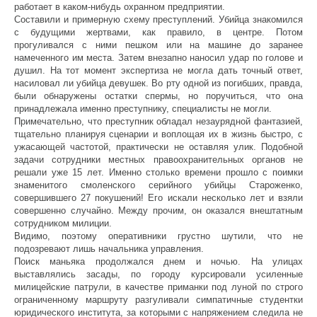
работает в каком-нибудь охранном предприятии.
Составили и примерную схему преступлений. Убийца знакомился
с будущими жертвами, как правило, в центре. Потом
прогуливался с ними пешком или на машине до заранее
намеченного им места. Затем внезапно наносил удар по голове и
душил. На тот момент экспертиза не могла дать точный ответ,
насиловал ли убийца девушек. Во рту одной из погибших, правда,
были обнаружены остатки спермы, но поручиться, что она
принадлежала именно преступнику, специалисты не могли.
Примечательно, что преступник обладал незаурядной фантазией,
тщательно планируя сценарии и воплощая их в жизнь быстро, с
ужасающей частотой, практически не оставляя улик. Подобной
задачи сотрудники местных правоохранительных органов не
решали уже 15 лет. Именно столько времени прошло с поимки
знаменитого смоленского серийного убийцы Староженко,
совершившего 27 покушений! Его искали несколько лет и взяли
совершенно случайно. Между прочим, он оказался внештатным
сотрудником милиции.
Видимо, поэтому оперативники грустно шутили, что не
подозревают лишь начальника управления.
Поиск маньяка продолжался днем и ночью. На улицах
выставлялись засады, по городу курсировали усиленные
милицейские патрули, в качестве приманки под луной по строго
ограниченному маршруту разгуливали симпатичные студентки
юридического института, за которыми с напряжением следила не