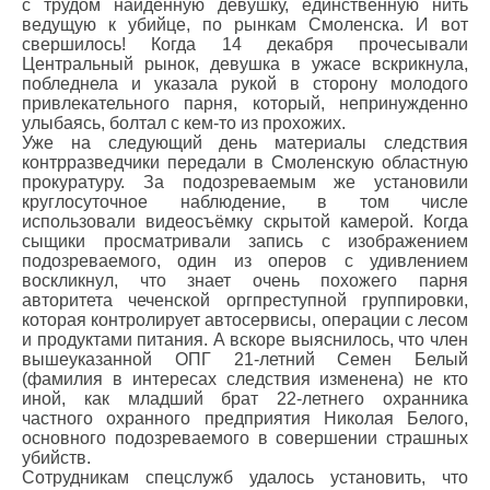
с трудом найденную девушку, единственную нить
ведущую к убийце, по рынкам Смоленска. И вот
свершилось! Когда 14 декабря прочесывали
Центральный рынок, девушка в ужасе вскрикнула,
побледнела и указала рукой в сторону молодого
привлекательного парня, который, непринужденно
улыбаясь, болтал с кем-то из прохожих.
Уже на следующий день материалы следствия
контрразведчики передали в Смоленскую областную
прокуратуру. За подозреваемым же установили
круглосуточное наблюдение, в том числе
использовали видеосъёмку скрытой камерой. Когда
сыщики просматривали запись с изображением
подозреваемого, один из оперов с удивлением
воскликнул, что знает очень похожего парня
авторитета чеченской оргпреступной группировки,
которая контролирует автосервисы, операции с лесом
и продуктами питания. А вскоре выяснилось, что член
вышеуказанной ОПГ 21-летний Семен Белый
(фамилия в интересах следствия изменена) не кто
иной, как младший брат 22-летнего охранника
частного охранного предприятия Николая Белого,
основного подозреваемого в совершении страшных
убийств.
Сотрудникам спецслужб удалось установить, что