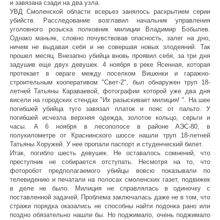
и завязана сзади на два узла.
УВД Смоленской области всерьез занялось раскрытием серии
убийств. Расследование возглавил начальник управления
уголовного розыска полковник милиции Владимир Бобылев.
Однако маньяк, словно почувствовав опасность, залег на дно,
ничем не выдавая себя и не совершая новых злодеяний. Так
прошел месяц. Внезапно убийца вновь проявил себя, за три дня
задушив еще двух девушек. 4 ноября в реке Ясенная, которая
протекает в овраге между поселком Вишенки и гаражно-
строительным кооперативом "Свет-2", был обнаружен труп 18-
летней Татьяны Караваевой, фотографии которой уже два дня
висели на городских стендах "Их разыскивает милиция! ". На шее
погибшей убийца туго завязал платок и пояс от пальто. У
погибшей исчезла верхняя одежда, золотое кольцо, серьги и
часы. А 6 ноября в лесополосе в районе АЭС-80, в
полукилометре от Краснинского шоссе нашли труп 18-летней
Татьяны Хоружей. У нее пропали паспорт и студенческий билет.
Итак, погибло шесть девушек. Не оставалось сомнений, что
преступник не собирается отступать. Несмотря на то, что
фоторобот предполагаемого убийцы вовсю показывали по
телевидению и печатали на полосах смоленских газет, подвижек
в деле не было. Милиция не справлялась в одиночку с
поставленной задачей. Проблема заключалась даже не в том, что
стражи порядка оказались не способны найти подонка рано или
поздно обязательно нашли бы. Но поджимало, очень поджимало