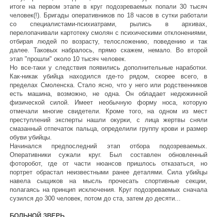
итоге на первом этапе в круг подозреваемых попали 30 тысяч
человек(!). Бригады оперативников по 18 часов в сутки работали
со специалистами-психиатрами, рылись в архивах,
перелопачивали картотеку смолян с психическими отклонениями,
отбирая людей по возрасту, телосложению, поведению и так
далее. Таковых набралось, прямо скажем, немало. Во второй
этап "прошли" около 10 тысяч человек.
Но все-таки у следствия появились дополнительные наработки.
Как-никак убийца находился где-то рядом, скорее всего, в
пределах Смоленска. Стало ясно, что у него или родственников
есть машина, возможно, не одна. Он обладает недюжинной
физической силой. Имеет необычную форму носа, которую
отмечали многие свидетели. Кроме того, на одном из мест
преступлений эксперты нашли окурки, с лица жертвы сняли
смазанный отпечаток пальца, определили группу крови и размер
обуви убийцы.
Начинался предпоследний этап отбора подозреваемых.
Оперативники сужали круг. Был составлен обновленный
фоторобот, где от части нюансов пришлось отказаться, но
портрет обрастал неизвестными ранее деталями. Сила убийцы
навела сыщиков на мысль прочесать спортивные секции,
полагаясь на принцип исключения. Круг подозреваемых сначала
сузился до 300 человек, потом до ста, затем до десяти...
БОЛЬНОЙ ЗВЕРЬ