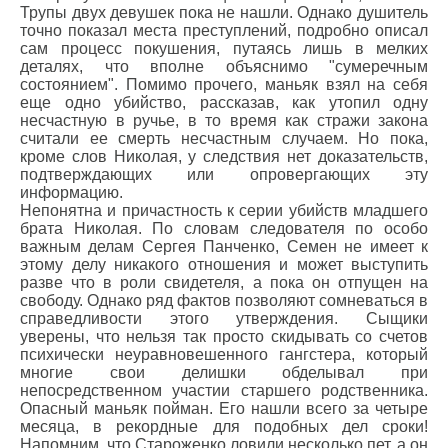
Трупы двух девушек пока не нашли. Однако душитель
точно показал места преступлений, подробно описал
сам процесс покушения, путаясь лишь в мелких
деталях, что вполне объяснимо "сумеречным
состоянием". Помимо прочего, маньяк взял на себя
еще одно убийство, рассказав, как утопил одну
несчастную в ручье, в то время как стражи закона
считали ее смерть несчастным случаем. Но пока,
кроме слов Николая, у следствия нет доказательств,
подтверждающих или опровергающих эту
информацию.
Непонятна и причастность к серии убийств младшего
брата Николая. По словам следователя по особо
важным делам Сергея Панченко, Семен не имеет к
этому делу никакого отношения и может выступить
разве что в роли свидетеля, а пока он отпущен на
свободу. Однако ряд фактов позволяют сомневаться в
справедливости этого утверждения. Сыщики
уверены, что нельзя так просто скидывать со счетов
психически неуравновешенного гангстера, который
многие свои делишки обделывал при
непосредственном участии старшего родственника.
Опасный маньяк пойман. Его нашли всего за четыре
месяца, в рекордные для подобных дел сроки!
Напомним, что Староженко ловили несколько пет, а он