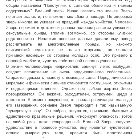
общим названием "Преступник с сильной оболочкой и гнилым
содержимым". Больной зверь. Иначе назвать его нельзя. Зверь
не знает жалости, не внемлет мольбам о пощаде. Но здоровый
зверь никогда не убивает из праздной жажды убийства. Человек-
Зверь пережил в детстве и раннем половом развитии унижения,
сексуальные обиды, вполне возможно, со стороны близких
родственников. Неплохие внешние данные давали ему повод
рассчитывать на многочисленные победы, но какой-то
психический недостаток не только отпугивал, но являлся
причиной насмешек со стороны молодых особ. Это привело к
половой слабости, чувству собственной неполноценности.
В жизни человек-Зверь неприхотлив, замкнут, легко возбудим,
создает впечатление не очень эрудированного собеседника.
Старается доказать правоту с помощью силы. Перед личностью
морально и физически сильнее становится послушным, открытым
и поддающимся влиянию. Однако при выборе жертвы Зверь
преображается. Он вежлив, обходителен, остроумен, щедр и
элегантен. В момент покушения, от начала реализации плана до
его завершения, сознание Зверя переходит в так называемую
"сумеречную зону". Он собран, аккуратен, принимает быстрые и
единственно правильные решения, игнорирует опасность, готов
на любой риск, даже неоправданный. Больной Зверь получает
удовольствие в процессе убийства, ему нравится чувствовать
агонию умирающего тела, нравится быть властелином