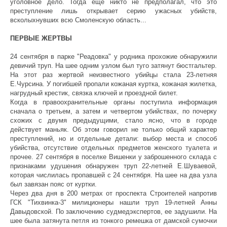
уголовное дело. Тогда еще никто не предполагал, что это
преступление лишь открывает серию ужасных убийств,
всколыхнувших всю Смоленскую область...
ПЕРВЫЕ ЖЕРТВЫ
24 сентября в парке "Реадовка" у родника прохожие обнаружили
девичий труп. На шее одним узлом был туго затянут бюстгальтер.
На этот раз жертвой неизвестного убийцы стала 23-летняя
Е.Чурсина. У погибшей пропали кожаная куртка, кожаная жилетка,
нагрудный крестик, связка ключей и проездной билет.
Когда в правоохранительные органы поступила информация
сначала о третьем, а затем и четвертом убийствах, по почерку
схожих с двумя предыдущими, стало ясно, что в городе
действует маньяк. Об этом говорил не только общий характер
преступлений, но и отдельные детали: выбор места и способ
убийства, отсутствие отдельных предметов женского туалета и
прочее. 27 сентября в поселке Вишенки у заброшенного склада с
признаками удушения обнаружен труп 22-летней Е.Шуваевой,
которая числилась пропавшей с 24 сентября. На шее на два узла
был завязан пояс от куртки.
Через два дня в 200 метрах от проспекта Строителей напротив
ГСК "Тихвинка-3" милиционеры нашли труп 19-летней Анны
Давыдовской. По заключению судмедэкспертов, ее задушили. На
шее была затянута петля из тонкого ремешка от дамской сумочки