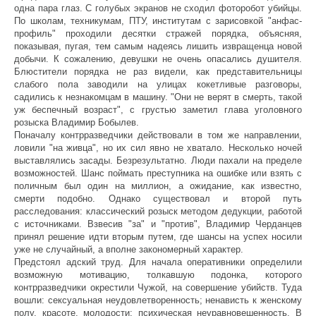
одна пара глаз. С голубых экранов не сходил фоторобот убийцы.
По школам, техникумам, ПТУ, институтам с зарисовкой "анфас-
профиль" проходили десятки стражей порядка, объясняя,
показывая, пугая, тем самым надеясь лишить извращенца новой
добычи. К сожалению, девушки не очень опасались душителя.
Блюстители порядка не раз видели, как представительницы
слабого пола заводили на улицах кокетливые разговоры,
садились к незнакомцам в машину. "Они не верят в смерть, такой
уж беспечный возраст", с грустью заметил глава уголовного
розыска Владимир Бобылев.
Поначалу контрразведчики действовали в том же направлении,
ловили "на живца", но их сил явно не хватало. Несколько ночей
выставлялись засады. Безрезультатно. Люди пахали на пределе
возможностей. Шанс поймать преступника на ошибке или взять с
поличным был один на миллион, а ожидание, как известно,
смерти подобно. Однако существовал и второй путь
расследования: классический розыск методом дедукции, работой
с источниками. Взвесив "за" и "против", Владимир Черданцев
принял решение идти вторым путем, где шансы на успех носили
уже не случайный, а вполне закономерный характер.
Предстоял адский труд. Для начала оперативники определили
возможную мотивацию, толкавшую подонка, которого
контрразведчики окрестили Чужой, на совершение убийств. Туда
вошли: сексуальная неудовлетворенность; ненависть к женскому
полу, красоте, молодости; психическая неуравновешенность. В