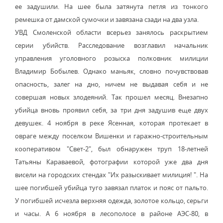
ее задушили. На шее была затянута петля из тонкого
ремешка от дамской сумочки и завязана сзади на два узла.
УВД Смоленской области всерьез занялось раскрытием
серии убийств. Расследование возглавил начальник
управления уголовного розыска полковник милиции
Владимир Бобылев. Однако маньяк, словно почувствовав
опасность, залег на дно, ничем не выдавая себя и не
совершая новых злодеяний. Так прошел месяц. Внезапно
убийца вновь проявил себя, за три дня задушив еще двух
девушек. 4 ноября в реке Ясенная, которая протекает в
овраге между поселком Вишенки и гаражно-строительным
кооперативом "Свет-2", был обнаружен труп 18-летней
Татьяны Караваевой, фотографии которой уже два дня
висели на городских стендах "Их разыскивает милиция! ". На
шее погибшей убийца туго завязал платок и пояс от пальто.
У погибшей исчезла верхняя одежда, золотое кольцо, серьги
и часы. А 6 ноября в лесополосе в районе АЭС-80, в