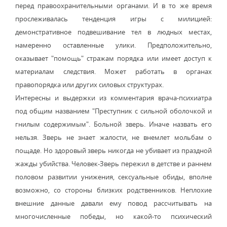
перед правоохранительными органами. И в то же время
прослеживалась тенденция игры с милицией:
демонстративное подвешивание тел в людных местах,
намеренно оставленные улики. Предположительно,
оказывает "помощь" стражам порядка или имеет доступ к
материалам следствия. Может работать в органах
правопорядка или других силовых структурах.
Интересны и выдержки из комментария врача-психиатра
под общим названием "Преступник с сильной оболочкой и
гнилым содержимым". Больной зверь. Иначе назвать его
нельзя. Зверь не знает жалости, не внемлет мольбам о
пощаде. Но здоровый зверь никогда не убивает из праздной
жажды убийства. Человек-Зверь пережил в детстве и раннем
половом развитии унижения, сексуальные обиды, вполне
возможно, со стороны близких родственников. Неплохие
внешние данные давали ему повод рассчитывать на
многочисленные победы, но какой-то психический