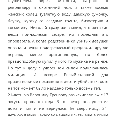
глушителем, обрез винтовки, патроны к
револьверу и охотничий нож, а также восемь
женских колец, туалетную воду, дамскую сумочку,
блузку, куртку со следами грунта, бижутерию и
косметику. Николай сразу же заявил, что женские
вещи принадлежат сестре, но последняя это
опровергла. А когда родственники убитых девушек
опознали вещи, подозреваемый предложил другую
версию, менее оригинальную, но более
правдоподобную купил у кого-то мужика на рынке.
Но тут к делу с удвоенной силой подключилась
милиция. И вскоре Белый-старший дал
признательные показания в десяти убийствах, хотя
на тот момент было найдено только восемь теп.
21-летнюю Веронику Трензову разыскивали аж с 17
августа прошлого года. В тот вечер она ушла из
дома и так и не вернулась. Ее сверстницу, 21-
летнюю Юлию Захарову начали искать еще в конце