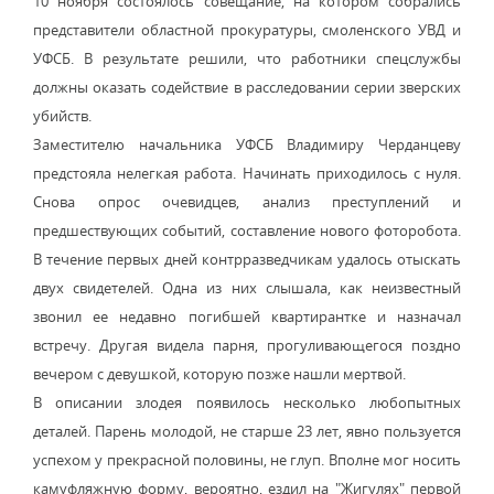
10 ноября состоялось совещание, на котором собрались
представители областной прокуратуры, смоленского УВД и
УФСБ. В результате решили, что работники спецслужбы
должны оказать содействие в расследовании серии зверских
убийств.
Заместителю начальника УФСБ Владимиру Черданцеву
предстояла нелегкая работа. Начинать приходилось с нуля.
Снова опрос очевидцев, анализ преступлений и
предшествующих событий, составление нового фоторобота.
В течение первых дней контрразведчикам удалось отыскать
двух свидетелей. Одна из них слышала, как неизвестный
звонил ее недавно погибшей квартирантке и назначал
встречу. Другая видела парня, прогуливающегося поздно
вечером с девушкой, которую позже нашли мертвой.
В описании злодея появилось несколько любопытных
деталей. Парень молодой, не старше 23 лет, явно пользуется
успехом у прекрасной половины, не глуп. Вполне мог носить
камуфляжную форму, вероятно, ездил на "Жигулях" первой