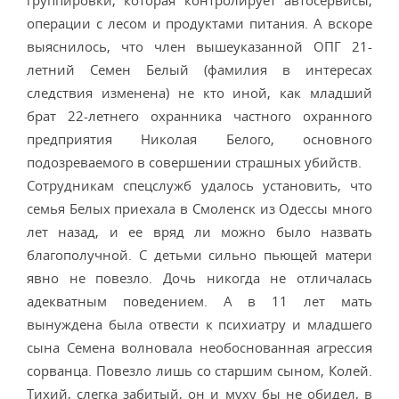
группировки, которая контролирует автосервисы,
операции с лесом и продуктами питания. А вскоре
выяснилось, что член вышеуказанной ОПГ 21-
летний Семен Белый (фамилия в интересах
следствия изменена) не кто иной, как младший
брат 22-летнего охранника частного охранного
предприятия Николая Белого, основного
подозреваемого в совершении страшных убийств.
Сотрудникам спецслужб удалось установить, что
семья Белых приехала в Смоленск из Одессы много
лет назад, и ее вряд ли можно было назвать
благополучной. С детьми сильно пьющей матери
явно не повезло. Дочь никогда не отличалась
адекватным поведением. А в 11 лет мать
вынуждена была отвести к психиатру и младшего
сына Семена волновала необоснованная агрессия
сорванца. Повезло лишь со старшим сыном, Колей.
Тихий, слегка забитый, он и муху бы не обидел, в