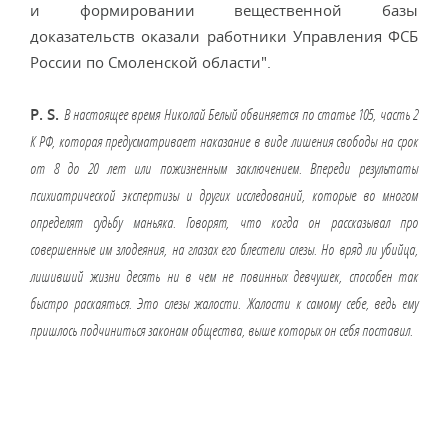
и формировании вещественной базы
доказательств оказали работники Управления ФСБ
России по Смоленской области".
P. S.
В настоящее время Николай Белый обвиняется по статье 105, часть 2
К РФ, которая предусматривает наказание в виде лишения свободы на срок
от 8 до 20 лет или пожизненным заключением. Впереди результаты
психиатрической экспертизы и других исследований, которые во многом
определят судьбу маньяка. Говорят, что когда он рассказывал про
совершенные им злодеяния, на глазах его блестели слезы. Но вряд ли убийца,
лишивший жизни десять ни в чем не повинных девчушек, способен так
быстро раскаяться. Это слезы жалости. Жалости к самому себе, ведь ему
пришлось подчиниться законам общества, выше которых он себя поставил.