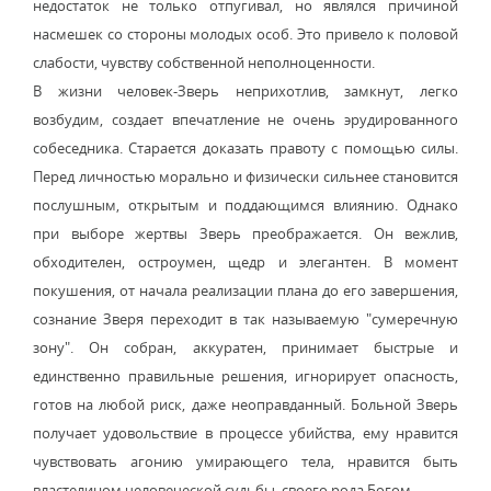
недостаток не только отпугивал, но являлся причиной
насмешек со стороны молодых особ. Это привело к половой
слабости, чувству собственной неполноценности.
В жизни человек-Зверь неприхотлив, замкнут, легко
возбудим, создает впечатление не очень эрудированного
собеседника. Старается доказать правоту с помощью силы.
Перед личностью морально и физически сильнее становится
послушным, открытым и поддающимся влиянию. Однако
при выборе жертвы Зверь преображается. Он вежлив,
обходителен, остроумен, щедр и элегантен. В момент
покушения, от начала реализации плана до его завершения,
сознание Зверя переходит в так называемую "сумеречную
зону". Он собран, аккуратен, принимает быстрые и
единственно правильные решения, игнорирует опасность,
готов на любой риск, даже неоправданный. Больной Зверь
получает удовольствие в процессе убийства, ему нравится
чувствовать агонию умирающего тела, нравится быть
властелином человеческой судьбы, своего рода Богом...