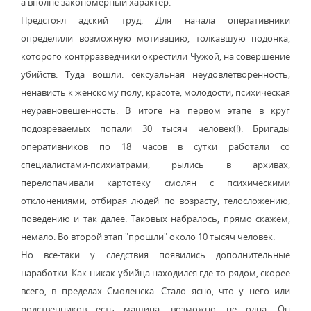
а вполне закономерный характер.
Предстоял адский труд. Для начала оперативники
определили возможную мотивацию, толкавшую подонка,
которого контрразведчики окрестили Чужой, на совершение
убийств. Туда вошли: сексуальная неудовлетворенность;
ненависть к женскому полу, красоте, молодости; психическая
неуравновешенность. В итоге на первом этапе в круг
подозреваемых попали 30 тысяч человек(!). Бригады
оперативников по 18 часов в сутки работали со
специалистами-психиатрами, рылись в архивах,
перелопачивали картотеку смолян с психическими
отклонениями, отбирая людей по возрасту, телосложению,
поведению и так далее. Таковых набралось, прямо скажем,
немало. Во второй этап "прошли" около 10 тысяч человек.
Но все-таки у следствия появились дополнительные
наработки. Как-никак убийца находился где-то рядом, скорее
всего, в пределах Смоленска. Стало ясно, что у него или
родственников есть машина, возможно, не одна. Он