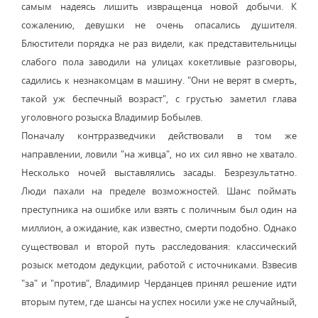
самым надеясь лишить извращенца новой добычи. К
сожалению, девушки не очень опасались душителя.
Блюстители порядка не раз видели, как представительницы
слабого пола заводили на улицах кокетливые разговоры,
садились к незнакомцам в машину. "Они не верят в смерть,
такой уж беспечный возраст", с грустью заметил глава
уголовного розыска Владимир Бобылев.
Поначалу контрразведчики действовали в том же
направлении, ловили "на живца", но их сил явно не хватало.
Несколько ночей выставлялись засады. Безрезультатно.
Люди пахали на пределе возможностей. Шанс поймать
преступника на ошибке или взять с поличным был один на
миллион, а ожидание, как известно, смерти подобно. Однако
существовал и второй путь расследования: классический
розыск методом дедукции, работой с источниками. Взвесив
"за" и "против", Владимир Черданцев принял решение идти
вторым путем, где шансы на успех носили уже не случайный,