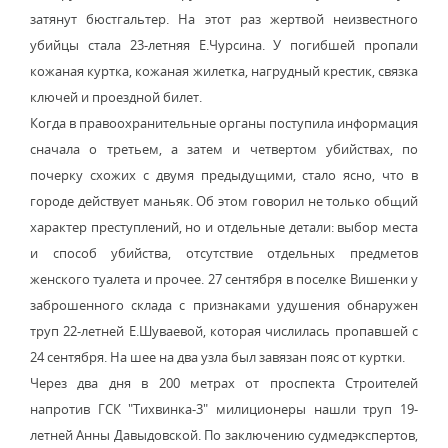
затянут бюстгальтер. На этот раз жертвой неизвестного
убийцы стала 23-летняя Е.Чурсина. У погибшей пропали
кожаная куртка, кожаная жилетка, нагрудный крестик, связка
ключей и проездной билет.
Когда в правоохранительные органы поступила информация
сначала о третьем, а затем и четвертом убийствах, по
почерку схожих с двумя предыдущими, стало ясно, что в
городе действует маньяк. Об этом говорил не только общий
характер преступлений, но и отдельные детали: выбор места
и способ убийства, отсутствие отдельных предметов
женского туалета и прочее. 27 сентября в поселке Вишенки у
заброшенного склада с признаками удушения обнаружен
труп 22-летней Е.Шуваевой, которая числилась пропавшей с
24 сентября. На шее на два узла был завязан пояс от куртки.
Через два дня в 200 метрах от проспекта Строителей
напротив ГСК "Тихвинка-3" милиционеры нашли труп 19-
летней Анны Давыдовской. По заключению судмедэкспертов,