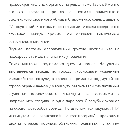
правоохранительных органов не решали уже 15 лет. Именно
столько времени прошло с поимки знаменитого
смоленского серийного убийцы Староженко, совершившего
27 покушений! Его искали несколько лет и взяли совершенно
случайно. Между прочим, он оказался внештатным
сотрудником милиции.
Видимо, поэтому оперативники грустно шутили, что не
подозревают лишь начальника управления.
Поиск маньяка продолжался днем и ночью. На улицах
выставлялись засады, по городу курсировали усиленные
милицейские патрули, в качестве приманки под луной по
строго ограниченному маршруту разгуливали симпатичные
студентки юридического института, за которыми с
напряжением следила не одна пара глаз. С голубых экранов
не сходил фоторобот убийцы. По школам, техникумам, ПТУ,
институтам с зарисовкой "анфас-профиль" проходили
десятки стражей порядка, объясняя, показывая, пугая, тем