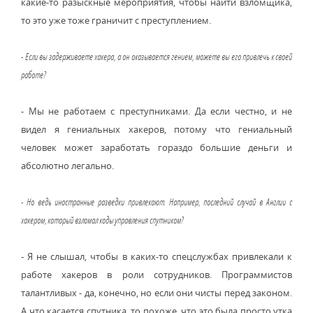
какие-то разыскные мероприятия, чтобы найти взломщика,
то это уже тоже граничит с преступлением.
- Если вы задерживаете хакера, а он оказывается гением, можете вы его привлечь к своей
работе?
- Мы не работаем с преступниками. Да если честно, и не
видел я гениальных хакеров, потому что гениальный
человек может заработать гораздо большие деньги и
абсолютно легально.
- Но ведь иностранные разведки привлекают. Например, последний случай в Англии с
хакером, который взломал коды управления спутником?
- Я не слышал, чтобы в каких-то спецслужбах привлекали к
работе хакеров в роли сотрудников. Программистов
талантливых - да, конечно, но если они чисты перед законом.
А что касается спутника, то похоже, что это была просто утка