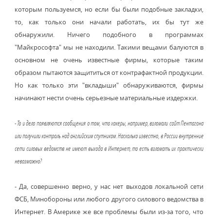
которым пользуемся, но если бы были подобные закладки,
то, как только они начали работать, их бы тут же
обнаружили. Ничего подобного в программах
"Майкрософта" мы не находили. Такими вещами балуются в
основном не очень известные фирмы, которые таким
образом пытаются защититься от контрафактной продукции.
Но как только эти "вкладыши" обнаруживаются, фирмы
начинают нести очень серьезные материальные издержки.
- То и дело появляются сообщения о том, что хакеры, например, взломали сайт Пентагона
или получили контроль над английским спутником. Насколько известно, в России внутренние
сети силовых ведомств не имеют выхода в Интернет, то есть взломать их практически
невозможно?
- Да, совершенно верно, у нас нет выходов локальной сети
ФСБ, Минобороны или любого другого силового ведомства в
Интернет. В Америке же все проблемы были из-за того, что