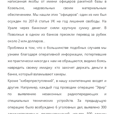
написанная якобы от имени офицеров ракетной базы в
Козельске, недовольных своим материальным
обеспечением. Мы нашли этих "офицеров": один из них был
осужден по 207-й статье УК на год лишения свободы. На
Урале через банкомат сняли крупную сумму денег. В
Поволжье в одном из банков пресекли перевод за рубеж
около 2 млн долларов...
Проблема в том, что о большинстве подобных случаев мы
узнаем благодаря оперативной информации, потерпевшие
же практически никогда к нам не обращаются, видимо боясь
навредить своему имиджу: кто захочет держать деньги в
банке, который взламывают хакеры.
Кроме "киберпреступлений", в нашу компетенцию входят и
другие. Например, каждый год проводим операцию "Эфир"
по выявлению незаконных радиопередающих и
специальных технических устройств. За предыдущую
операцию было возбуждено 6 уголовных дел, выявлено 300
административных правонарушений, изъято 500 единиц