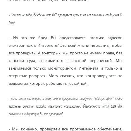
- Некоторые люди убеждены, что ФСБ проверяет чуть ли не все почтовые сообщения E-
Mail?
- Ну это же бред. Вы представляете, сколько адресов
электронных в Интернете? Это всей жизни не хватит, чтобы
все проверить. А во-вторых, мы просто не имеем права, без
санкции суда, знакомиться с частной перепиской. Мы
занимаемся только мониторингом Интернета и только в
открытых ресурсах. Могу сказать, что контролируются те
ведомства, которые работают с гостайной.
- Было много разговоров о том, что в программных продуктах "Майкрософта" якобы
заложены скрытые закладки Агентства национальной безопасности (АНБ) США для
скачивания информации. Вы это проверяли?
- Мы, конечно, проверяем все программное обеспечение,