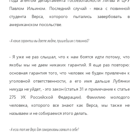
года агентом департамента госбезопасности Литвы и ЦРУ
Павлом Ильином. Последний случай - явка с повинной
студента Верса, которого пытались завербовать в
американском посольстве.
- А какие гарантии вы даете людям, пришедшим с повинной?
- Я уже не раз слышал, что к нам боятся идти потому, что
якобы мы не даем никаких гарантий. Я еще раз повторю:
основная гарантия того, что человек не буден привлечен к
уголовной ответственности, а его имя дальше Лубянки
никуда не уйдет, - это закон (статья 31 и примечание к статье
275 УК Российской Федерации). Фамилию молодого
человека, которого все знают как Верса, мы также не
называем и не собираемся этого делать.
- А если тот же Верс для саморекламы заявит о себе?