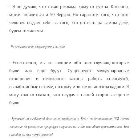
- Я не думаю, что такая реклама кому-то нужна. Конечно,
может появиться и 50 Версов. Но гарантом того, что этот
человек выдает себя за того, кто он есть на самом деле,
будем только мы.
- Но ведь многое не афишируете и вы сами.
- Естественно, мы не говорим обо всех случаях, которые
были или еще будут. Существуют международные
отношения и неписаные законы работы спецслужб,
выработанные веками, поэтому многое остается за кадром. Я
могу только сказать, что неудач с нашей стороны еще не
было.
- Буквально на следующей день после сообщения о Версе госдепартамент США сделал
заявление об упрощении процедуры получения визы для российских программистов. Это
случайно, на ваш взгляд, или нет?