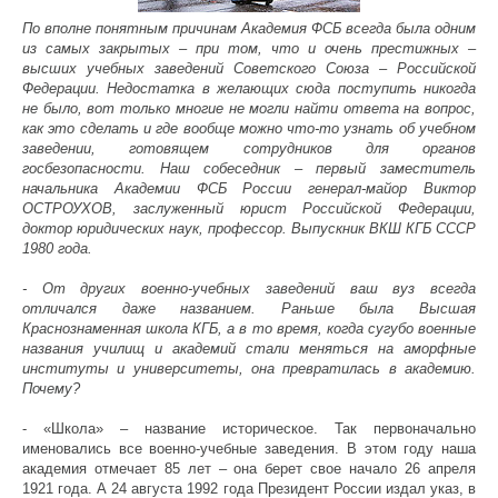
По вполне понятным причинам Академия ФСБ всегда была одним
из самых закрытых – при том, что и очень престижных –
высших учебных заведений Советского Союза – Российской
Федерации. Недостатка в желающих сюда поступить никогда
не было, вот только многие не могли найти ответа на вопрос,
как это сделать и где вообще можно что-то узнать об учебном
заведении, готовящем сотрудников для органов
госбезопасности. Наш собеседник – первый заместитель
начальника Академии ФСБ России генерал-майор Виктор
ОСТРОУХОВ, заслуженный юрист Российской Федерации,
доктор юридических наук, профессор. Выпускник ВКШ КГБ СССР
1980 года.
- От других военно-учебных заведений ваш вуз всегда
отличался даже названием. Раньше была Высшая
Краснознаменная школа КГБ, а в то время, когда сугубо военные
названия училищ и академий стали меняться на аморфные
институты и университеты, она превратилась в академию.
Почему?
- «Школа» – название историческое. Так первоначально
именовались все военно-учебные заведения. В этом году наша
академия отмечает 85 лет – она берет свое начало 26 апреля
1921 года. А 24 августа 1992 года Президент России издал указ, в