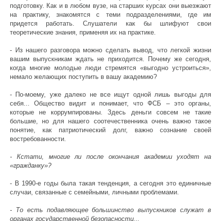
подготовку. Как и в любом вузе, на старших курсах они выезжают
на практику, знакомятся с теми подразделениями, где им
придется работать. Слушатели как бы шлифуют свои
теоретические знания, применяя их на практике.
- Из нашего разговора можно сделать вывод, что легкой жизни
вашим выпускникам ждать не приходится. Почему же сегодня,
когда многие молодые люди стремятся «выгодно устроиться»,
немало желающих поступить в вашу академию?
- По-моему, уже далеко не все ищут одной лишь выгоды для
себя... Общество видит и понимает, что ФСБ – это органы,
которые не коррумпированы. Здесь деньги совсем не такие
большие, но для нашего соотечественника очень важно такое
понятие, как патриотический долг, важно сознание своей
востребованности.
- Кстати, многие ли после окончания академии уходят на
«гражданку»?
- В 1990-е годы была такая тенденция, а сегодня это единичные
случаи, связанные с семейными, личными проблемами.
- То есть подавляющее большинство выпускников служат в
органах государственной безопасности...