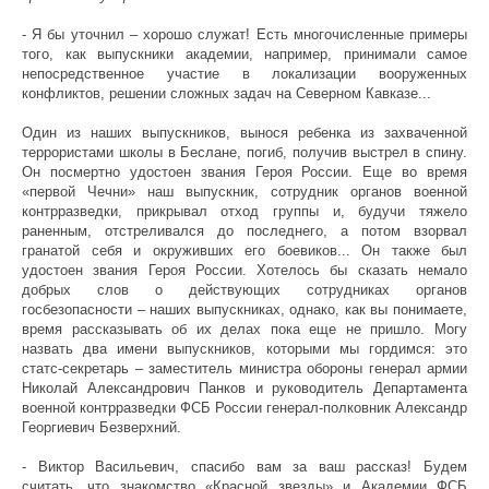
- Я бы уточнил – хорошо служат! Есть многочисленные примеры
того, как выпускники академии, например, принимали самое
непосредственное участие в локализации вооруженных
конфликтов, решении сложных задач на Северном Кавказе...
Один из наших выпускников, вынося ребенка из захваченной
террористами школы в Беслане, погиб, получив выстрел в спину.
Он посмертно удостоен звания Героя России. Еще во время
«первой Чечни» наш выпускник, сотрудник органов военной
контрразведки, прикрывал отход группы и, будучи тяжело
раненным, отстреливался до последнего, а потом взорвал
гранатой себя и окруживших его боевиков... Он также был
удостоен звания Героя России. Хотелось бы сказать немало
добрых слов о действующих сотрудниках органов
госбезопасности – наших выпускниках, однако, как вы понимаете,
время рассказывать об их делах пока еще не пришло. Могу
назвать два имени выпускников, которыми мы гордимся: это
статс-секретарь – заместитель министра обороны генерал армии
Николай Александрович Панков и руководитель Департамента
военной контрразведки ФСБ России генерал-полковник Александр
Георгиевич Безверхний.
- Виктор Васильевич, спасибо вам за ваш рассказ! Будем
считать, что знакомство «Красной звезды» и Академии ФСБ