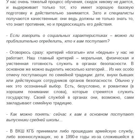
У нас очень тяжелый процесс обучения, скидок никому не дается,
и выдерживает только тот, кто имеет хорошую базовую
подготовку и действительно занимается. Зато и специалисты
получаются качественные: они ведь должны не только знать то,
что знает противник, но и предвосхищать его действия.
- Если говорить о социальных характеристиках – можно ли
приблизительно определить, кто к вам поступает?
- Оговорюсь сразу: критерий «богатые» или «бедные» у нас не
работает. Наш главный критерий – моральная, физическая и
умственная готовность служить в органах безопасности. В
основном же можно выделить несколько категорий... Из них особо
отмечу поступающих по семейной традиции: дети, внуки бывших
или действующих сотрудников органов безопасности. Обычно у
них это осознанный выбор. Есть, безусловно, и романтики (в
хорошем понимании слова), которые стремятся служить
государству. Своей службой в органах они, возможно, сами
закладывают семейную традицию.
- Как можно понять: сейчас к вам в основном поступают
выпускники средней школы...
- В ВКШ КГБ принимали либо прошедших армейскую службу,
либо военнослужащих, но в 1990-е годы из-за сложившейся в