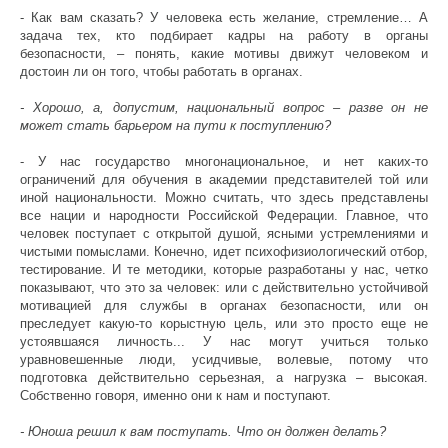
- Как вам сказать? У человека есть желание, стремление… А
задача тех, кто подбирает кадры на работу в органы
безопасности, – понять, какие мотивы движут человеком и
достоин ли он того, чтобы работать в органах.
- Хорошо, а, допустим, национальный вопрос – разве он не
может стать барьером на пути к поступлению?
- У нас государство многонациональное, и нет каких-то
ограничений для обучения в академии представителей той или
иной национальности. Можно считать, что здесь представлены
все нации и народности Российской Федерации. Главное, что
человек поступает с открытой душой, ясными устремлениями и
чистыми помыслами. Конечно, идет психофизиологический отбор,
тестирование. И те методики, которые разработаны у нас, четко
показывают, что это за человек: или с действительно устойчивой
мотивацией для службы в органах безопасности, или он
преследует какую-то корыстную цель, или это просто еще не
устоявшаяся личность... У нас могут учиться только
уравновешенные люди, усидчивые, волевые, потому что
подготовка действительно серьезная, а нагрузка – высокая.
Собственно говоря, именно они к нам и поступают.
- Юноша решил к вам поступать. Что он должен делать?