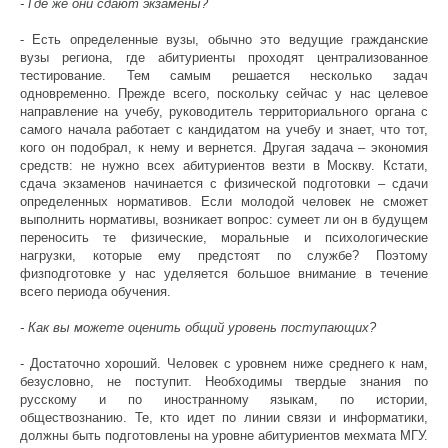
- Где же они сдают экзамены?
- Есть определенные вузы, обычно это ведущие гражданские
вузы региона, где абитуриенты проходят централизованное
тестирование. Тем самым решается несколько задач
одновременно. Прежде всего, поскольку сейчас у нас целевое
направление на учебу, руководитель территориального органа с
самого начала работает с кандидатом на учебу и знает, что тот,
кого он подобрал, к нему и вернется. Другая задача – экономия
средств: не нужно всех абитуриентов везти в Москву. Кстати,
сдача экзаменов начинается с физической подготовки – сдачи
определенных нормативов. Если молодой человек не сможет
выполнить нормативы, возникает вопрос: сумеет ли он в будущем
переносить те физические, моральные и психологические
нагрузки, которые ему предстоят по службе? Поэтому
физподготовке у нас уделяется большое внимание в течение
всего периода обучения.
- Как вы можете оценить общий уровень поступающих?
- Достаточно хороший. Человек с уровнем ниже среднего к нам,
безусловно, не поступит. Необходимы твердые знания по
русскому и по иностранному языкам, по истории,
обществознанию. Те, кто идет по линии связи и информатики,
должны быть подготовлены на уровне абитуриентов мехмата МГУ.