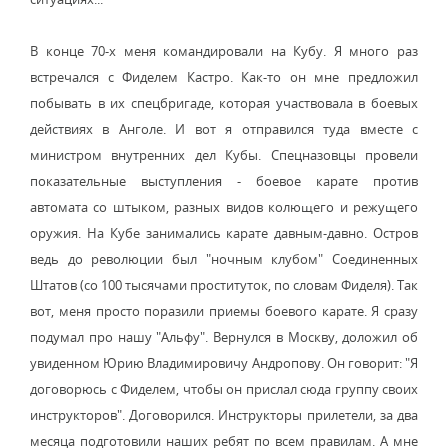
В конце 70-х меня командировали на Кубу. Я много раз
встречался с Фиделем Кастро. Как-то он мне предложил
побывать в их спецбригаде, которая участвовала в боевых
действиях в Анголе. И вот я отправился туда вместе с
министром внутренних дел Кубы. Спецназовцы провели
показательные выступления - боевое карате против
автомата со штыком, разных видов колющего и режущего
оружия. На Кубе занимались карате давным-давно. Остров
ведь до революции был "ночным клубом" Соединенных
Штатов (со 100 тысячами проституток, по словам Фиделя). Так
вот, меня просто поразили приемы боевого карате. Я сразу
подумал про нашу "Альфу". Вернулся в Москву, доложил об
увиденном Юрию Владимировичу Андропову. Он говорит: "Я
договорюсь с Фиделем, чтобы он прислал сюда группу своих
инструкторов". Договорился. Инструкторы прилетели, за два
месяца подготовили наших ребят по всем правилам. А мне