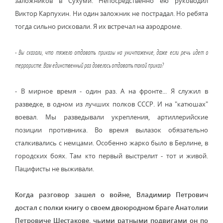
заложников в Сухуми. Непосредственно ею руководил
Виктор Карпухин. Ни один заложник не пострадал. Но ребята
тогда сильно рисковали. Я их встречал на аэродроме.
- Вы сказали, что тяжело отдавать приказы на уничтожение, даже если речь идет о
террористе. Вам единственный раз довелось отдавать такой приказ?
- В мирное время - один раз. А на фронте... Я служил в
разведке, в одном из лучших полков СССР. И на "катюшах"
воевал. Мы разведывали укрепления, артиллерийские
позиции противника. Во время вылазок обязательно
сталкивались с немцами. Особенно жарко было в Берлине, в
городских боях. Там кто первый выстрелит - тот и живой.
Пацифисты не выживали.
Когда разговор зашел о войне, Владимир Петрович
достал с полки книгу о своем двоюродном браге Анатолии
Петровиче Шестакове, чьими ратными подвигами он по