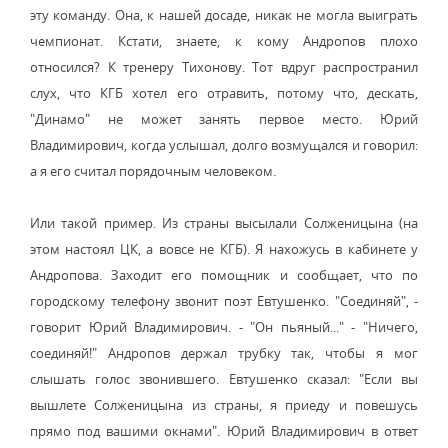
эту команду. Она, к нашей досаде, никак не могла выиграть
чемпионат. Кстати, знаете, к кому Андропов плохо
относился? К тренеру Тихонову. Тот вдруг распространил
слух, что КГБ хотел его отравить, потому что, дескать,
"Динамо" не может занять первое место. Юрий
Владимирович, когда услышал, долго возмущался и говорил:
а я его считал порядочным человеком.
Или такой пример. Из страны высылали Солженицына (на
этом настоял ЦК, а вовсе не КГБ). Я нахожусь в кабинете у
Андропова. Заходит его помощник и сообщает, что по
городскому телефону звонит поэт Евтушенко. "Соединяй", -
говорит Юрий Владимирович. - "Он пьяный..." - "Ничего,
соединяй!" Андропов держал трубку так, чтобы я мог
слышать голос звонившего. Евтушенко сказал: "Если вы
вышлете Солженицына из страны, я приеду и повешусь
прямо под вашими окнами". Юрий Владимирович в ответ