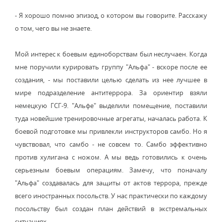
- Я хорошо помню эпизод, о котором вы говорите. Расскажу
о том, чего вы не знаете.
Мой интерес к боевым единоборствам был неслучаен. Когда
мне поручили курировать группу "Альфа" - вскоре после ее
создания, - мы поставили целью сделать из нее лучшее в
мире подразделение антитеррора. За ориентир взяли
немецкую ГСГ-9. "Альфе" выделили помещение, поставили
туда новейшие тренировочные агрегаты, началась работа. К
боевой подготовке мы привлекли инструкторов самбо. Но я
чувствовал, что самбо - не совсем то. Самбо эффективно
против хулигана с ножом. А мы ведь готовились к очень
серьезным боевым операциям. Замечу, что поначалу
"Альфа" создавалась для защиты от актов террора, прежде
всего иностранных посольств. У нас практически по каждому
посольству был создан план действий в экстремальных
ситуациях...