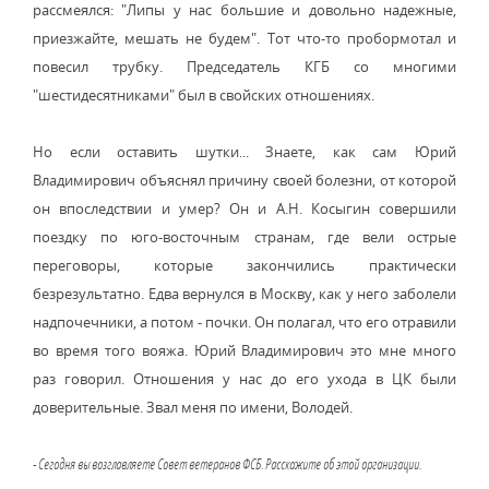
рассмеялся: "Липы у нас большие и довольно надежные,
приезжайте, мешать не будем". Тот что-то пробормотал и
повесил трубку. Председатель КГБ со многими
"шестидесятниками" был в свойских отношениях.
Но если оставить шутки... Знаете, как сам Юрий
Владимирович объяснял причину своей болезни, от которой
он впоследствии и умер? Он и А.Н. Косыгин совершили
поездку по юго-восточным странам, где вели острые
переговоры, которые закончились практически
безрезультатно. Едва вернулся в Москву, как у него заболели
надпочечники, а потом - почки. Он полагал, что его отравили
во время того вояжа. Юрий Владимирович это мне много
раз говорил. Отношения у нас до его ухода в ЦК были
доверительные. Звал меня по имени, Володей.
- Сегодня вы возглавляете Совет ветеранов ФСБ. Расскажите об этой организации.