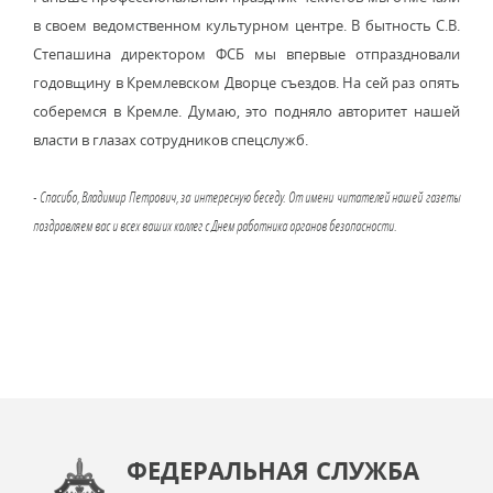
в своем ведомственном культурном центре. В бытность С.В.
Степашина директором ФСБ мы впервые отпраздновали
годовщину в Кремлевском Дворце съездов. На сей раз опять
соберемся в Кремле. Думаю, это подняло авторитет нашей
власти в глазах сотрудников спецслужб.
- Спасибо, Владимир Петрович, за интересную беседу. От имени читателей нашей газеты
поздравляем вас и всех ваших коллег с Днем работника органов безопасности.
ФЕДЕРАЛЬНАЯ СЛУЖБА