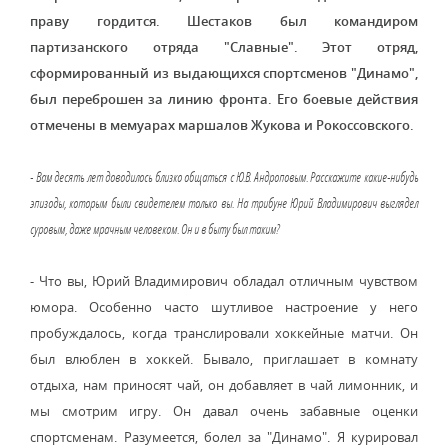
праву гордится. Шестаков был командиром
партизанского отряда "Славные". Этот отряд,
сформированный из выдающихся спортсменов "Динамо",
был переброшен за линию фронта. Его боевые действия
отмечены в мемуарах маршалов Жукова и Рокоссовского.
- Вам десять лет доводилось близко общаться с Ю.В. Андроповым. Расскажите какие-нибудь
эпизоды, которым были свидетелем только вы. На трибуне Юрий Владимирович выглядел
суровым, даже мрачным человеком. Он и в быту был таким?
- Что вы, Юрий Владимирович обладал отличным чувством
юмора. Особенно часто шутливое настроение у него
пробуждалось, когда транслировали хоккейные матчи. Он
был влюблен в хоккей. Бывало, приглашает в комнату
отдыха, нам приносят чай, он добавляет в чай лимонник, и
мы смотрим игру. Он давал очень забавные оценки
спортсменам. Разумеется, болел за "Динамо". Я курировал