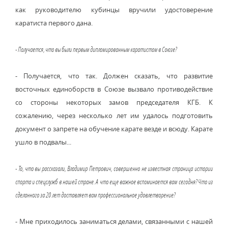
как руководителю кубинцы вручили удостоверение
каратиста первого дана.
- Получается, что вы были первым дипломированным каратистом в Союзе?
- Получается, что так. Должен сказать, что развитие
восточных единоборств в Союзе вызвало противодействие
со стороны некоторых замов председателя КГБ. К
сожалению, через несколько лет им удалось подготовить
документ о запрете на обучение карате везде и всюду. Карате
ушло в подвалы...
- То, что вы рассказали, Владимир Петрович, совершенно не известная страница истории
спорта и спецслужб в нашей стране. А что еще важное вспоминается вам сегодня? Что из
сделанного за 20 лет доставляет вам профессиональное удовлетворение?
- Мне приходилось заниматься делами, связанными с нашей