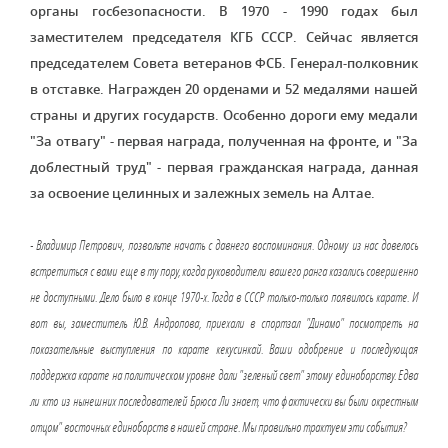
органы госбезопасности. В 1970 - 1990 годах был
заместителем председателя КГБ СССР. Сейчас является
председателем Совета ветеранов ФСБ. Генерал-полковник
в отставке. Награжден 20 орденами и 52 медалями нашей
страны и других государств. Особенно дороги ему медали
"За отвагу" - первая награда, полученная на фронте, и "За
доблестный труд" - первая гражданская награда, данная
за освоение целинных и залежных земель на Алтае.
- Владимир Петрович, позвольте начать с давнего воспоминания. Одному из нас довелось
встретиться с вами еще в ту пору, когда руководители вашего ранга казались совершенно
не доступными. Дело было в конце 1970-х. Тогда в СССР только-только появилось карате. И
вот вы, заместитель Ю.В. Андропова, приехали в спортзал "Динамо" посмотреть на
показательные выступления по карате кекусинкай. Ваши одобрение и последующая
поддержка карате на политическом уровне дали "зеленый свет" этому единоборству. Едва
ли кто из нынешних последователей Брюса Ли знает, что фактически вы были окрестным
отцом" восточных единоборств в нашей стране. Мы правильно трактуем эти события?