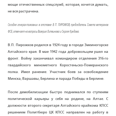
мощи отечественных спецслужб, которая, хочется думать,
не вся растрачена.
Сегодня генерал-полковник в отставке В. П. ПИРОЖКОВ, председатель Совета ветеранов
ФСБ, отвечает на вопросы Валерия Литвинова и Сергея Кредова.
В.П. Пирожков родился в 1924 году в городе Змеиногорске
Алтайского края. В мае 1942 года добровольцем ушел на
фронт. Войну заканчивал командиром отделения 316-го
гвардейского минометного Коростеньско-Померанского
полка. Имел ранение. Участник боев за освобождение
Минска, Варшавы, Берлина и парада Победы в Берлине.
После демобилизации быстро поднимался по ступеням
политической карьеры у себя на родине, на Алтае. С
должности второго секретаря Алтайского крайкома КПСС
решением Политбюро ЦК КПСС направлен на работу в