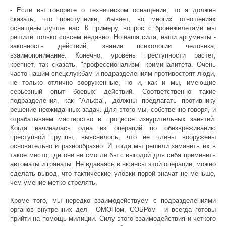
- Если вы говорите о техническом оснащении, то я должен
сказать, что преступники, бывает, во многих отношениях
оснащены лучше нас. К примеру, вопрос с бронежилетами мы
решили только совсем недавно. Но наша сила, наши аргументы -
законность действий, знание психологии человека,
взаимопонимание. Конечно, уровень преступности растет,
крепнет, так сказать, "профессионализм" криминалитета. Очень
часто нашим спецслужбам и подразделениям противостоят люди,
не только отлично вооруженные, но и, как и мы, имеющие
серьезный опыт боевых действий. Соответственно такие
подразделения, как "Альфа", должны предлагать противнику
решение неожиданных задач. Для этого мы, собственно говоря, и
отрабатываем мастерство в процессе изнурительных занятий.
Когда начиналась одна из операций по обезвреживанию
преступной группы, выяснилось, что ее члены вооружены
основательно и разнообразно. И тогда мы решили заманить их в
такое место, где они не смогли бы с выгодой для себя применить
автоматы и гранаты. Не вдаваясь в нюансы этой операции, можно
сделать вывод, что тактические уловки порой значат не меньше,
чем умение метко стрелять.
Кроме того, мы нередко взаимодействуем с подразделениями
органов внутренних дел - ОМОНом, СОБРом - и всегда готовы
прийти на помощь милиции. Силу этого взаимодействия и четкого