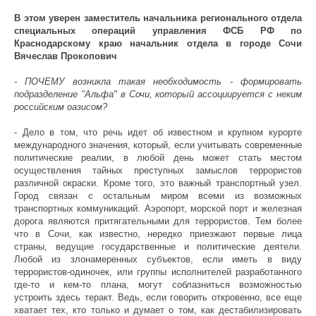
В этом уверен заместитель начальника регионального отдела
специальных операций управления ФСБ РФ по
Краснодарскому краю начальник отдела в городе Сочи
Вячеслав Прокопович
- ПОЧЕМУ возникла такая необходимость - формировать
подразделение "Альфа" в Сочи, который ассоциируется с неким
российским оазисом?
- Дело в том, что речь идет об известном и крупном курорте
международного значения, который, если учитывать современные
политические реалии, в любой день может стать местом
осуществления тайных преступных замыслов террористов
различной окраски. Кроме того, это важный транспортный узел.
Город связан с остальным миром всеми из возможных
транспортных коммуникаций. Аэропорт, морской порт и железная
дорога являются притягательными для террористов. Тем более
что в Сочи, как известно, нередко приезжают первые лица
страны, ведущие государственные и политические деятели.
Любой из злонамеренных субъектов, если иметь в виду
террористов-одиночек, или группы исполнителей разработанного
где-то и кем-то плана, могут соблазниться возможностью
устроить здесь теракт. Ведь, если говорить откровенно, все еще
хватает тех, кто только и думает о том, как дестабилизировать