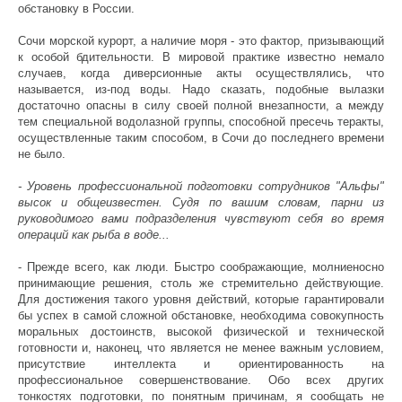
обстановку в России.
Сочи морской курорт, а наличие моря - это фактор, призывающий
к особой бдительности. В мировой практике известно немало
случаев, когда диверсионные акты осуществлялись, что
называется, из-под воды. Надо сказать, подобные вылазки
достаточно опасны в силу своей полной внезапности, а между
тем специальной водолазной группы, способной пресечь теракты,
осуществленные таким способом, в Сочи до последнего времени
не было.
- Уровень профессиональной подготовки сотрудников "Альфы"
высок и общеизвестен. Судя по вашим словам, парни из
руководимого вами подразделения чувствуют себя во время
операций как рыба в воде...
- Прежде всего, как люди. Быстро соображающие, молниеносно
принимающие решения, столь же стремительно действующие.
Для достижения такого уровня действий, которые гарантировали
бы успех в самой сложной обстановке, необходима совокупность
моральных достоинств, высокой физической и технической
готовности и, наконец, что является не менее важным условием,
присутствие интеллекта и ориентированность на
профессиональное совершенствование. Обо всех других
тонкостях подготовки, по понятным причинам, я сообщать не