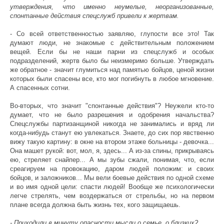
утверждения, что именно неумелые, неорганизованные,
спонтанные действия спецслужб привели к жертвам.
- Со всей ответственностью заявляю, глупости все это! Так
думают люди, не знакомые с действительным положением
вещей. Если бы не наши парни из спецслужб и особых
подразделений, жертв было бы неизмеримо больше. Утверждать
же обратное - значит глумиться над памятью бойцов, ценой жизни
которых были спасены все, кто мог погибнуть в любое мгновение.
А спасенных сотни.
Во-вторых, что значит "спонтанные действия"? Неужели кто-то
думает, что не было разрешения и одобрения начальства?
Спецслужбы партизанщиной никогда не занимались и вряд ли
когда-нибудь станут ею увлекаться. Знаете, до сих пор явственно
вижу такую картину: в окне на втором этаже больницы - девочка...
Она машет рукой: вот, мол, я, здесь... А из-за спины, прикрываясь
ею, стреляет снайпер... А мы зубы сжали, понимая, что, если
среагируем на провокацию, даром людей положим: и своих
бойцов, и заложников... Мы вели боевые действия по одной схеме
и во имя одной цели: спасти людей! Вообще же психологически
легче стрелять, чем воздержаться от стрельбы, но на первом
плане всегда должна быть жизнь тех, кого защищаешь.
- Приходили в минуту опасности мысли о семье, о близких?