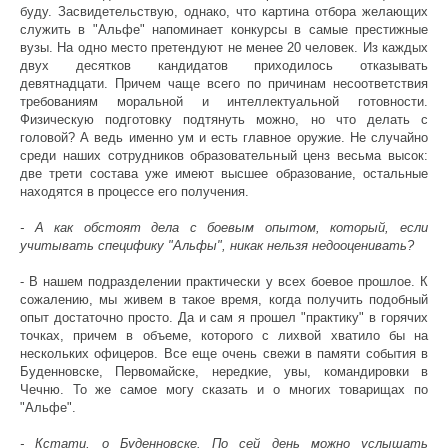
буду. Засвидетельствую, однако, что картина отбора желающих
служить в "Альфе" напоминает конкурсы в самые престижные
вузы. На одно место претендуют не менее 20 человек. Из каждых
двух десятков кандидатов приходилось отказывать
девятнадцати. Причем чаще всего по причинам несоответствия
требованиям моральной и интеллектуальной готовности.
Физическую подготовку подтянуть можно, но что делать с
головой? А ведь именно ум и есть главное оружие. Не случайно
среди наших сотрудников образовательный ценз весьма высок:
две трети состава уже имеют высшее образование, остальные
находятся в процессе его получения.
- А как обстоят дела с боевым опытом, который, если
учитывать специфику "Альфы", никак нельзя недооценивать?
- В нашем подразделении практически у всех боевое прошлое. К
сожалению, мы живем в такое время, когда получить подобный
опыт достаточно просто. Да и сам я прошел "практику" в горячих
точках, причем в объеме, которого с лихвой хватило бы на
нескольких офицеров. Все еще очень свежи в памяти события в
Буденновске, Первомайске, нередкие, увы, командировки в
Чечню. То же самое могу сказать и о многих товарищах по
"Альфе".
- Кстати, о Буденновске. По сей день можно услышать