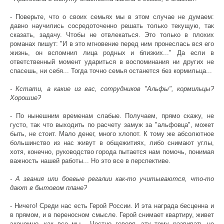
- Поверьте, что о своих семьях мы в этом случае не думаем:
давно научились сосредоточенно решать только текущую, так
сказать, задачу. Чтобы не отвлекаться. Это только в плохих
романах пишут: "И в это мгновение перед ним пронеслась вся его
жизнь, он вспомнил лица родных и близких..." Да если в
ответственный момент удариться в воспоминания ни других не
спасешь, ни себя... Тогда точно семья останется без кормильца...
- Кстати, а какие из вас, сотрудников "Альфы", кормильцы?
Хорошие?
- По нынешним временам слабые. Получаем, прямо скажу, не
густо, так что выходить по расчету замуж за "альфовца", может
быть, не стоит. Мало денег, много хлопот. К тому же абсолютное
большинство из нас живут в общежитиях, либо снимают углы,
хотя, конечно, руководство города пытается нам помочь, понимая
важность нашей работы... Но это все в перспективе.
- А звания или боевые регалии как-то учитываются, что-то
дают в бытовом плане?
- Ничего! Среди нас есть Герой России. И эта награда бесценна и
в прямом, и в переносном смысле. Герой снимает квартиру, живет
экономно, как все мы... Честно говоря, эту тему развивать не