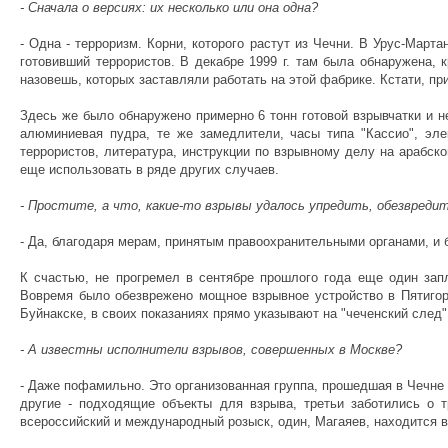
- Сначала о версиях: их несколько или она одна?
- Одна - терроризм. Корни, которого растут из Чечни. В Урус-Мар
готовивший террористов. В декабре 1999 г. там была обнаружена, 
назовешь, которых заставляли работать на этой фабрике. Кстати, пр
Здесь же было обнаружено примерно 6 тонн готовой взрывчатки и н
алюминиевая пудра, те же замедлители, часы типа "Кассио", эле
террористов, литература, инструкции по взрывному делу на арабск
еще использовать в ряде других случаев.
- Простите, а что, какие-то взрывы удалось упредить, обезвреди
- Да, благодаря мерам, принятым правоохранительными органами, и 
К счастью, не прогремел в сентябре прошлого года еще один запл
Вовремя было обезврежено мощное взрывное устройство в Пятигорс
Буйнакске, в своих показаниях прямо указывают на "чеченский след"
- А известны исполнители взрывов, совершенных в Москве?
- Даже пофамильно. Это организованная группа, прошедшая в Чечне 
другие - подходящие объекты для взрыва, третьи заботились о 
всероссийский и международный розыск, один, Магаяев, находится 