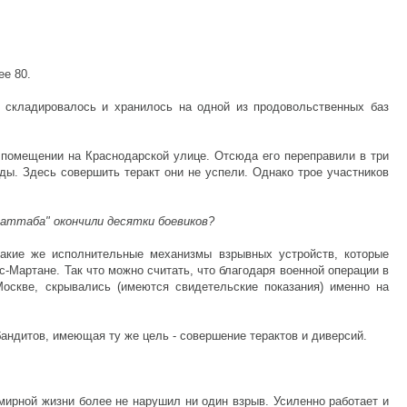
ее 80.
а складировалось и хранилось на одной из продовольственных баз
 помещении на Краснодарской улице. Отсюда его переправили в три
ды. Здесь совершить теракт они не успели. Однако трое участников
 Хаттаба" окончили десятки боевиков?
такие же исполнительные механизмы взрывных устройств, которые
-Мартане. Так что можно считать, что благодаря военной операции в
Москве, скрывались (имеются свидетельские показания) именно на
бандитов, имеющая ту же цель - совершение терактов и диверсий.
мирной жизни более не нарушил ни один взрыв. Усиленно работает и