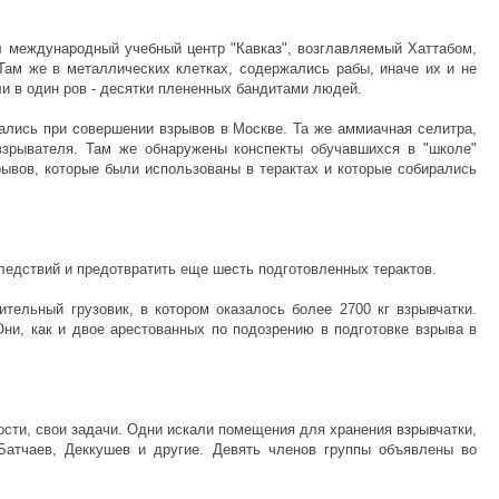
ал международный учебный центр "Кавказ", возглавляемый Хаттабом,
 Там же в металлических клетках, содержались рабы, иначе их и не
ли в один ров - десятки плененных бандитами людей.
вались при совершении взрывов в Москве. Та же аммиачная селитра,
 взрывателя. Там же обнаружены конспекты обучавшихся в "школе"
рывов, которые были использованы в терактах и которые собирались
ледствий и предотвратить еще шесть подготовленных терактов.
тельный грузовик, в котором оказалось более 2700 кг взрывчатки.
ни, как и двое арестованных по подозрению в подготовке взрыва в
ости, свои задачи. Одни искали помещения для хранения взрывчатки,
Батчаев, Деккушев и другие. Девять членов группы объявлены во