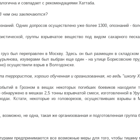
налогична и совпадает с рекомендациями Хаттаба.
В чем они заключаются?
ознаний. Одних допросов осуществлено уже более 1300, опознаний - бол
ористической, группы взрывчатое вещество под видом сахарного песк
 груз был переправлен в Москву. Здесь он был размещен в складском
рьянова, изуверами был выбран еще один - на улице Борисовские пру
но) осуществили взрыв в Волгодонске.
ппа террористов, хорошо обученная и организованная, но ведь "школу
 событий в Грозном в вещах некоторых погибших боевиков находили 
 обнаружено в мешках 2,5 тонны взрывчатой смеси, изготовленной в Урус
одах. Кстати, некоторые из головорезов, осуществивших взрывы в 
 возможно, не одна, такая же организованная и подготовленная группа 
турами предпринимаются все возможные меры для того, чтобы тишину 