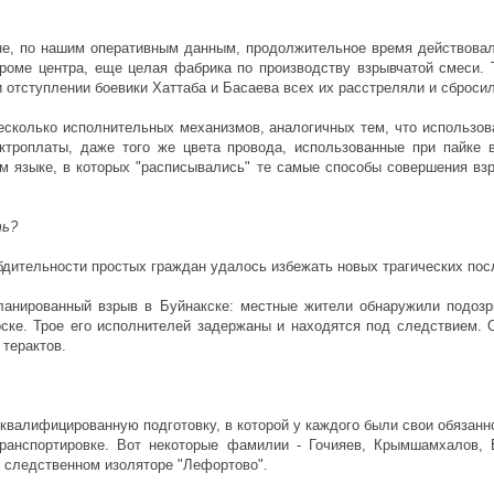
тане, по нашим оперативным данным, продолжительное время действов
кроме центра, еще целая фабрика по производству взрывчатой смеси.
и отступлении боевики Хаттаба и Басаева всех их расстреляли и сброси
есколько исполнительных механизмов, аналогичных тем, что использо
ктроплаты, даже того же цвета провода, использованные при пайке
ом языке, в которых "расписывались" те самые способы совершения вз
ть?
бдительности простых граждан удалось избежать новых трагических пос
анированный взрыв в Буйнакске: местные жители обнаружили подозри
ке. Трое его исполнителей задержаны и находятся под следствием. О
 терактов.
квалифицированную подготовку, в которой у каждого были свои обязанн
транспортировке. Вот некоторые фамилии - Гочияев, Крымшамхалов, 
в следственном изоляторе "Лефортово".