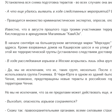
Установлена вся схема подготовка терактов - во всех случаях она а
- А что еще удалось выявить в ходе следственных мероприятий? 
- Проводится множество криминалистических экспертиз, опросов, оп
Известно, что в августе прошлого года троими участниками терр
Кисловодска в арендуемом Магаяевым "КамАЗе".
В начале сентября на большегрузном автопоезде марки "Мерседес"
адреса. Кроме взорванных домов на Каширском шоссе и на улице Гу
этой же террористической группы (установлено следствием достовер
- В ходе расследования взрывов в Москве вскрылась лишь одна гру
- Да, мы не исключаем, что их, таких групп, несколько. После
использовала группа Гочияева. В Чири-Юрте в одном из зданий было
Чечне, возможно, предотвращены новые теракты в российских гор
территории Чечни.
Но мы не исключаем, что за ее пределами может действовать еще, и,
- Выходит, опасность взрывов сохраняется?
- Скажу так: правоохранительными органами, всеми силовыми струк