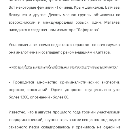
Вот некоторые фамилии - Гочияев, Крымшамхалов, Батчаев,
Деккушев и другие. Девять членов группы объявлены во
всероссийский и международный розыск, один, Магаяев,
находится в следственном изоляторе "Лефортово".
Установлена вся схема подготовка терактов - во всех случаях
она аналогична и совпадает с рекомендациями Хаттаба.
- А что еще удалось выявить в ходе следственных мероприятий? В чем они заключаются?
- Проводится множество криминалистических экспертиз,
опросов, опознаний. Одних допросов осуществлено уже
более 1300, опознаний - более 80.
Известно, что в августе прошлого года троими участниками
террористической, группы взрывчатое вещество под видом
сахарного песка складировалось и хранилось на одной из