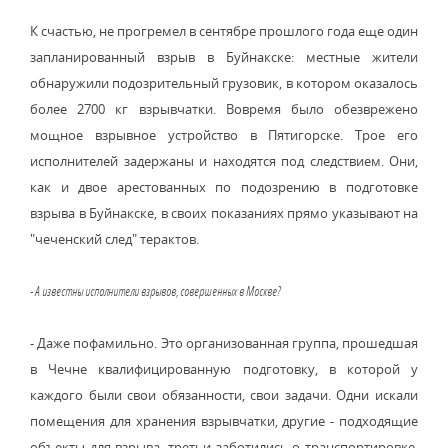
К счастью, не прогремел в сентябре прошлого года еще один
запланированный взрыв в Буйнакске: местные жители
обнаружили подозрительный грузовик, в котором оказалось
более 2700 кг взрывчатки. Вовремя было обезврежено
мощное взрывное устройство в Пятигорске. Трое его
исполнителей задержаны и находятся под следствием. Они,
как и двое арестованных по подозрению в подготовке
взрыва в Буйнакске, в своих показаниях прямо указывают на
"чеченский след" терактов.
- А известны исполнители взрывов, совершенных в Москве?
- Даже пофамильно. Это организованная группа, прошедшая
в Чечне квалифицированную подготовку, в которой у
каждого были свои обязанности, свои задачи. Одни искали
помещения для хранения взрывчатки, другие - подходящие
объекты для взрыва, третьи заботились о транспортировке.