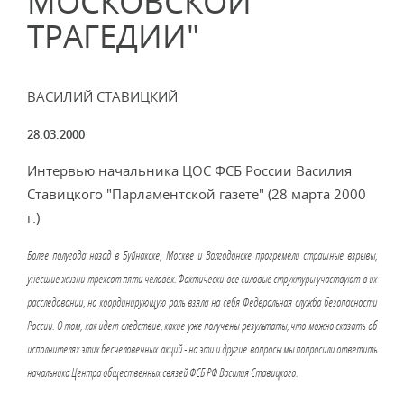
МОСКОВСКОЙ
ТРАГЕДИИ"
ВАСИЛИЙ СТАВИЦКИЙ
28.03.2000
Интервью начальника ЦОС ФСБ России Василия
Ставицкого "Парламентской газете" (28 марта 2000
г.)
Более полугода назад в Буйнакске, Москве и Волгодонске прогремели страшные взрывы,
унесшие жизни трехсот пяти человек. Фактически все силовые структуры участвуют в их
расследовании, но координирующую роль взяла на себя Федеральная служба безопасности
России. О том, как идет следствие, какие уже получены результаты, что можно сказать об
исполнителях этих бесчеловечных акций - на эти и другие вопросы мы попросили ответить
начальника Центра общественных связей ФСБ РФ Василия Ставицкого.