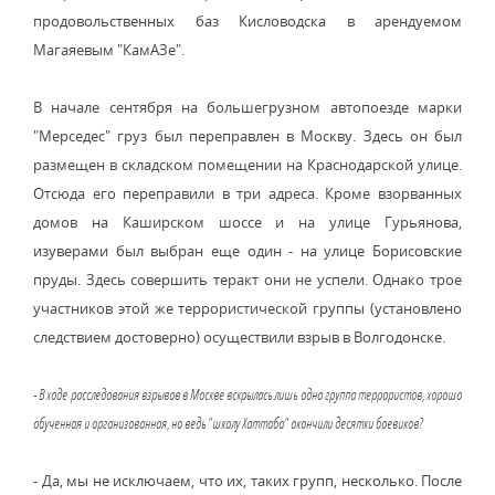
продовольственных баз Кисловодска в арендуемом
Магаяевым "КамАЗе".
В начале сентября на большегрузном автопоезде марки
"Мерседес" груз был переправлен в Москву. Здесь он был
размещен в складском помещении на Краснодарской улице.
Отсюда его переправили в три адреса. Кроме взорванных
домов на Каширском шоссе и на улице Гурьянова,
изуверами был выбран еще один - на улице Борисовские
пруды. Здесь совершить теракт они не успели. Однако трое
участников этой же террористической группы (установлено
следствием достоверно) осуществили взрыв в Волгодонске.
- В ходе расследования взрывов в Москве вскрылась лишь одна группа террористов, хорошо
обученная и организованная, но ведь "школу Хаттаба" окончили десятки боевиков?
- Да, мы не исключаем, что их, таких групп, несколько. После