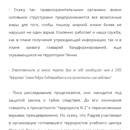
- Скажу так: правоохранительными органами, всеми
силовыми структурами предпринимаются все возможные
меры для того, чтобы тишину мирной жизни более не
нарушил ни один взрыв. Усиленно работает и наша служба,
как в плане получения упреждающей информации, так и в
плане захвата главарей бандформирований, еще
скрывающихся на территории Чечни.
- Ответственность за многие теракты брал на себя находящийся ныне в СИЗО
"Лефортово" Салман Радуев. Подтверждает ли его причастность к ним следствие?
- Пока расследование продолжается, оно находится под
защитой закона о тайне следствия. До его окончания
говорить о причастности "террориста N 2" к перечисленным
взрывам преждевременно. Но скажу, что Радуев участвовал
в организации готовившего террористов учебного центра