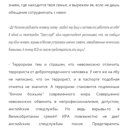
знаем, где находится твоя семья, и вырежем ее, если не дашь
обещание сотрудничать с нами.
- Да! Незачем разбивать человеку голову - разбей ему душу и заставь его работать на себя!
В одной из телепередач "Пресс-клуб" один корреспондент рассказывал, что, как сообщил
ему один человек, взрывы в Москве устраивали именно славяне, завербованные чеченскими
боевиками. А почему ФСБ не смогла предотвратить эти акции?
- Терроризм тем и страшен, что невозможно отличить
террориста от добропорядочного человека. У него же на лбу
не написано, что он террорист, и в паспорте подобная
отметка не значится. А терроризм становится подлинным
"бичом божьим" современного мира. Совершенно
невозможно обвинить в непрофессионализме, допустим,
английские спецслужбы. Но ведь взрывы-то в
Великобритании гремят! ИРА повсеместно не дает
английским спецслужбам покоя. Предотвратить