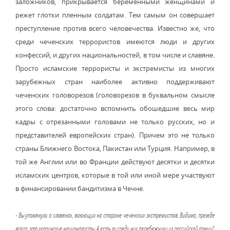
заложников, прикрывается беременными женщинами и
режет глотки пленным солдатам. Тем самым он совершает
преступление против всего человечества. Известно же, что
среди чеченских террористов имеются люди и других
конфессий, и других национальностей, в том числе и славяне.
Просто исламские террористы и экстремисты из многих
зарубежных стран наиболее активно поддерживают
чеченских головорезов (головорезов в буквальном смысле
этого слова: достаточно вспомнить обошедшие весь мир
кадры с отрезанными головами не только русских, но и
представителей европейских стран). Причем это не только
страны Ближнего Востока, Пакистан или Турция. Например, в
той же Англии или во Франции действуют десятки и десятки
исламских центров, которые в той или иной мере участвуют
в финансировании бандитизма в Чечне.
- Вы упомянули о славянах, воюющих на стороне чеченских экстремистов. Видимо, прежде
всего, это украинские националисты. А есть ли среди них перебежчики из российской армии?