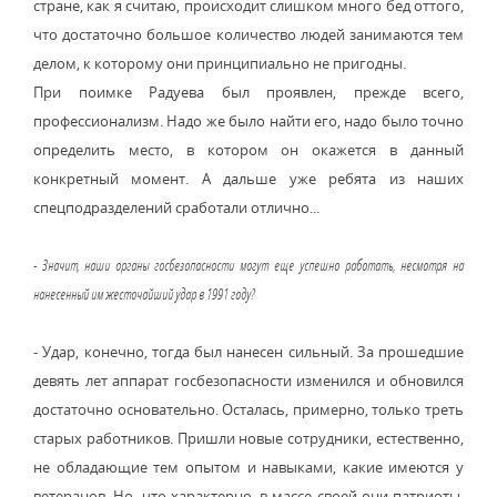
стране, как я считаю, происходит слишком много бед оттого,
что достаточно большое количество людей занимаются тем
делом, к которому они принципиально не пригодны.
При поимке Радуева был проявлен, прежде всего,
профессионализм. Надо же было найти его, надо было точно
определить место, в котором он окажется в данный
конкретный момент. А дальше уже ребята из наших
спецподразделений сработали отлично...
- Значит, наши органы госбезопасности могут еще успешно работать, несмотря на
нанесенный им жесточайший удар в 1991 году?
- Удар, конечно, тогда был нанесен сильный. За прошедшие
девять лет аппарат госбезопасности изменился и обновился
достаточно основательно. Осталась, примерно, только треть
старых работников. Пришли новые сотрудники, естественно,
не обладающие тем опытом и навыками, какие имеются у
ветеранов. Но, что характерно, в массе своей они патриоты,