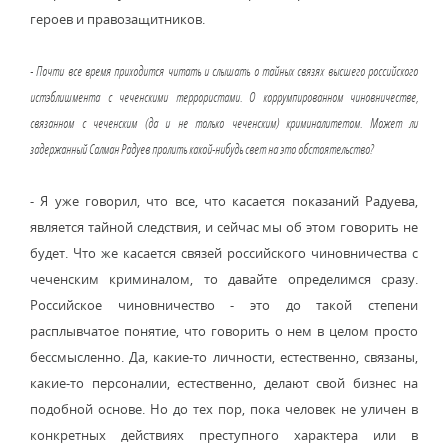
героев и правозащитников.
- Почти все время приходится читать и слышать о тайных связях высшего российского
истэблишмента с чеченскими террористами. О коррумпированном чиновничестве,
связанном с чеченским (да и не только чеченским) криминалитетом. Может ли
задержанный Салман Радуев пролить какой-нибудь свет на это обстоятельство?
- Я уже говорил, что все, что касается показаний Радуева,
является тайной следствия, и сейчас мы об этом говорить не
будет. Что же касается связей российского чиновничества с
чеченским криминалом, то давайте определимся сразу.
Российское чиновничество - это до такой степени
расплывчатое понятие, что говорить о нем в целом просто
бессмысленно. Да, какие-то личности, естественно, связаны,
какие-то персоналии, естественно, делают свой бизнес на
подобной основе. Но до тех пор, пока человек не уличен в
конкретных действиях преступного характера или в