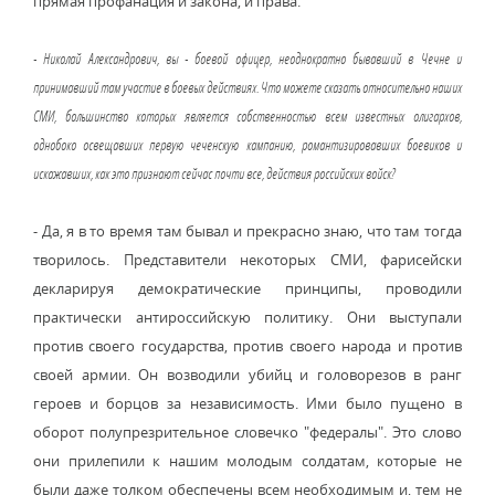
прямая профанация и закона, и права.
- Николай Александрович, вы - боевой офицер, неоднократно бывавший в Чечне и
принимавший там участие в боевых действиях. Что можете сказать относительно наших
СМИ, большинство которых является собственностью всем известных олигархов,
однобоко освещавших первую чеченскую кампанию, романтизировавших боевиков и
искажавших, как это признают сейчас почти все, действия российских войск?
- Да, я в то время там бывал и прекрасно знаю, что там тогда
творилось. Представители некоторых СМИ, фарисейски
декларируя демократические принципы, проводили
практически антироссийскую политику. Они выступали
против своего государства, против своего народа и против
своей армии. Он возводили убийц и головорезов в ранг
героев и борцов за независимость. Ими было пущено в
оборот полупрезрительное словечко "федералы". Это слово
они прилепили к нашим молодым солдатам, которые не
были даже толком обеспечены всем необходимым и, тем не