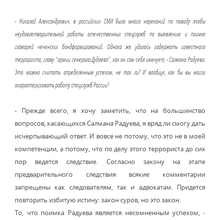
- Николай Александрович, в российских СМИ было много нареканий по поводу якобы
неудовлетворительной работы отечественных спецслужб по выявлению и поимке
главарей чеченских бандформирований. Однако же удалось задержать известного
террориста, главу "армии генерала Дудаева", как он сам себя именует, - Салмана Радуева.
Это можно считать определенным успехом, не так ли? И вообще, как бы вы могли
охарактеризовать работу спецслужб России?
- Прежде всего, я хочу заметить, что на большинство
вопросов, касающихся Салмана Радуева, я вряд ли смогу дать
исчерпывающий ответ. И вовсе не потому, что это не в моей
компетенции, а потому, что по делу этого террориста до сих
пор ведется следствие. Согласно закону на этапе
предварительного следствия всякие комментарии
запрещены как следователям, так и адвокатам. Придется
повторить избитую истину: закон суров, но это закон.
То, что поимка Радуева является несомненным успехом, -