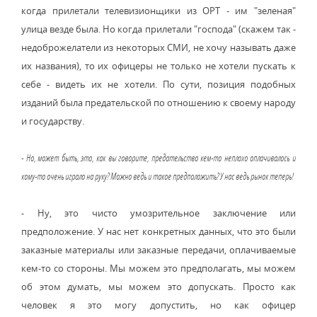
когда прилетали телевизионщики из ОРТ - им "зеленая"
улица везде была. Но когда прилетали "господа" (скажем так -
недоброжелатели из некоторых СМИ, не хочу называть даже
их названия), то их офицеры не только не хотели пускать к
себе - видеть их не хотели. По сути, позиция подобных
изданий была предательской по отношению к своему народу
и государству.
- Но, может быть, это, как вы говорите, предательство кем-то неплохо оплачивалось и
кому-то очень играло на руку? Можно ведь и такое предположить? У нас ведь рынок теперь!
- Ну, это чисто умозрительное заключение или
предположение. У нас нет конкретных данных, что это были
заказные материалы или заказные передачи, оплачиваемые
кем-то со стороны. Мы можем это предполагать, мы можем
об этом думать, мы можем это допускать. Просто как
человек я это могу допустить, но как офицер