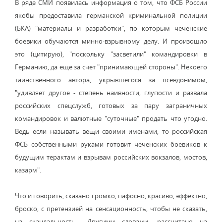
В ряде СМИ появилась информация о том, что ФСБ России
якобы предоставила германской криминальной полиции
(БКА) "материалы и разработки", по которым чеченские
боевики обучаются минно-взрывному делу. И произошло
это (цитирую), "поскольку "засветили" командировки в
Германию, да еще за счет "принимающей стороны". Некоего
таинственного автора, укрывшегося за псевдонимом,
"удивляет другое - степень наивности, глупости и развала
российских спецслужб, готовых за пару заграничных
командировок и валютные "суточные" продать что угодно.
Ведь если называть вещи своими именами, то российская
ФСБ собственными руками готовит чеченских боевиков к
будущим терактам и взрывам российских вокзалов, мостов,
казарм".
Что и говорить, сказано громко, пафосно, красиво, эффектно,
броско, с претензией на сенсационность, чтобы не сказать,
на скандальность... Другими словами, рассчитано на