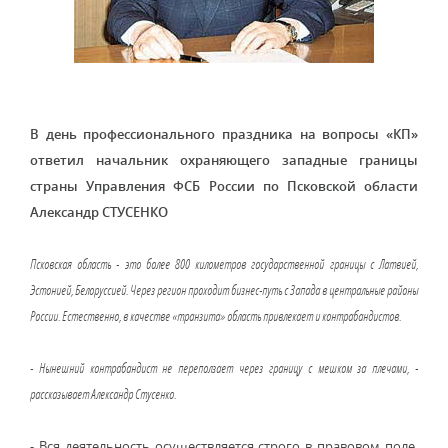
В день профессионального праздника на вопросы «КП»
ответил начальник охраняющего западные границы
страны Управления ФСБ России по Псковской области
Александр СТУСЕНКО
Псковская область - это более 800 километров государственной границы с Латвией,
Эстонией, Белоруссией. Через регион проходит бизнес-путь с Запада в центральные районы
России. Естественно, в качестве «транзита» область привлекает и контрабандистов.
- Нынешний контрабандист не переползает через границу с мешком за плечами, -
рассказывает Александр Стусенко.
- Вся деятельность осуществляется строго в правовом поле.