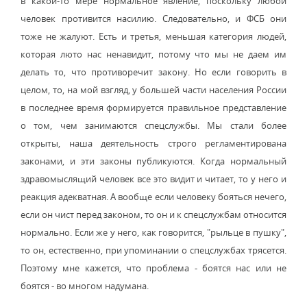
в какой-то мере нормальное явление, поскольку любой
человек противится насилию. Следовательно, и ФСБ они
тоже не жалуют. Есть и третья, меньшая категория людей,
которая люто нас ненавидит, потому что мы не даем им
делать то, что противоречит закону. Но если говорить в
целом, то, на мой взгляд, у большей части населения России
в последнее время формируется правильное представление
о том, чем занимаются спецслужбы. Мы стали более
открыты, наша деятельность строго регламентирована
законами, и эти законы публикуются. Когда нормальный
здравомыслящий человек все это видит и читает, то у него и
реакция адекватная. А вообще если человеку бояться нечего,
если он чист перед законом, то он и к спецслужбам относится
нормально. Если же у него, как говорится, "рыльце в пушку",
то он, естественно, при упоминании о спецслужбах трясется.
Поэтому мне кажется, что проблема - боятся нас или не
боятся - во многом надумана.