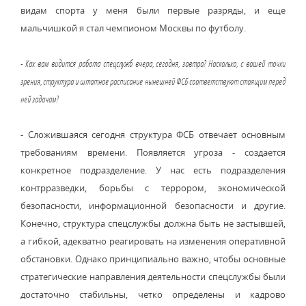
видам спорта у меня были первые разряды, и еще
мальчишкой я стал чемпионом Москвы по футболу.
- Как вам видится работа спецслужб вчера, сегодня, завтра? Насколько, с вашей точки
зрения, структура и штатное расписание нынешней ФСБ соответствуют стоящим перед
ней задачам?
- Сложившаяся сегодня структура ФСБ отвечает основным
требованиям времени. Появляется угроза - создается
конкретное подразделение. У нас есть подразделения
контрразведки, борьбы с террором, экономической
безопасности, информационной безопасности и другие.
Конечно, структура спецслужбы должна быть не застывшей,
а гибкой, адекватно реагировать на изменения оперативной
обстановки. Однако принципиально важно, чтобы основные
стратегические направления деятельности спецслужбы были
достаточно стабильны, четко определены и кадрово