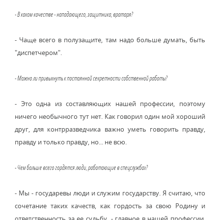
- В каком качестве - нападающего, защитника, вратаря?
- Чаще всего в полузащите, там надо больше думать, быть
"диспетчером".
- Можно ли привыкнуть к постоянной секретности собственной работы?
- Это одна из составляющих нашей профессии, поэтому
ничего необычного тут нет. Как говорил один мой хороший
друг, для контрразведчика важно уметь говорить правду,
правду и только правду, но... не всю.
- Чем больше всего гордятся люди, работающие в спецслужбах?
- Мы - государевы люди и служим государству. Я считаю, что
сочетание таких качеств, как гордость за свою Родину и
ответственность за ее судьбу, - главное в нашей профессии.