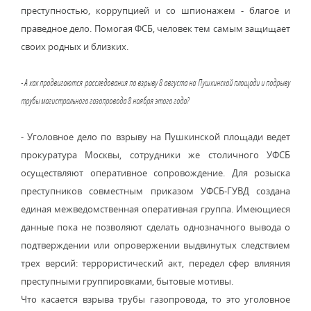
преступностью, коррупцией и со шпионажем - благое и
праведное дело. Помогая ФСБ, человек тем самым защищает
своих родных и близких.
- А как продвигаются расследования по взрыву 8 августа на Пушкинской площади и подрыву
трубы магистрального газопровода 8 ноября этого года?
- Уголовное дело по взрыву на Пушкинской площади ведет
прокуратура Москвы, сотрудники же столичного УФСБ
осуществляют оперативное сопровождение. Для розыска
преступников совместным приказом УФСБ-ГУВД создана
единая межведомственная оперативная группа. Имеющиеся
данные пока не позволяют сделать однозначного вывода о
подтверждении или опровержении выдвинутых следствием
трех версий: террористический акт, передел сфер влияния
преступными группировками, бытовые мотивы.
Что касается взрыва трубы газопровода, то это уголовное