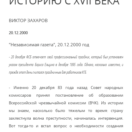
ИСТОРИЮ С XVII ВЕКА
ВИКТОР ЗАХАРОВ
20.12.2000
"Независимая газета", 20.12.2000 год
- 20 декабря ФСБ отмечает свой профессиональный праздник, который был установлен
указом президента Бориса Ельцина в декабре 1995 года. Однако, насколько известно, и
прежде этот день считался праздничным для работников КГБ.
- Именно 20 декабря 83 года назад Совет народных
комиссаров принял постановление об образовании
Всероссийской чрезвычайной комиссии (ВЧК). Из истории
мы знаем, насколько было тяжелым то время: страну
захлестнула волна преступности, начиналась интервенция.
Вот тогда-то и встал вопрос о необходимости создания