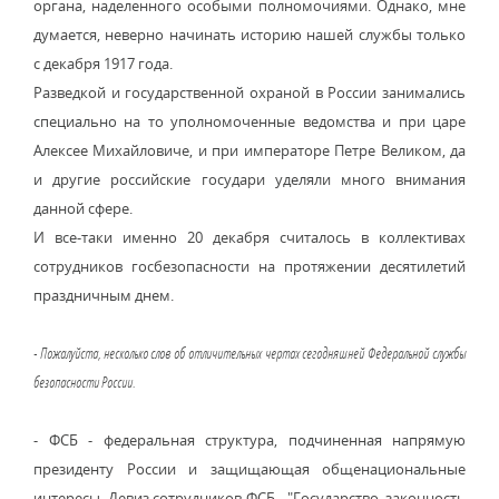
органа, наделенного особыми полномочиями. Однако, мне
думается, неверно начинать историю нашей службы только
с декабря 1917 года.
Разведкой и государственной охраной в России занимались
специально на то уполномоченные ведомства и при царе
Алексее Михайловиче, и при императоре Петре Великом, да
и другие российские государи уделяли много внимания
данной сфере.
И все-таки именно 20 декабря считалось в коллективах
сотрудников госбезопасности на протяжении десятилетий
праздничным днем.
- Пожалуйста, несколько слов об отличительных чертах сегодняшней Федеральной службы
безопасности России.
- ФСБ - федеральная структура, подчиненная напрямую
президенту России и защищающая общенациональные
интересы. Девиз сотрудников ФСБ - "Государство, законность