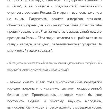
и честь", а ее офицеры - представители современного
служивого сословия России. Они хранят верность закону, а
не лицам. Патриотизм, защита интересов личности,
общества и страны для них - не пустые слова. Позволю себе
процитировать в этой связи одно из высказываний нашего
президента России. "Эти люди, - отметил он, - работают не за
славу и награды, а за идею. За безопасность государства. За
мир и покой наших граждан".
- То есть, несмотря на все прошедшие переименования и реорганизации, сотрудники ФСБ
сохранили "чистые руки, горячее сердце и холодную голову"?
- Можно сказать и так, хотя многочисленные перетряски
изрядно потрепали отлаженную систему государственной
безопасности. Профессионалы, которые могли бы еще
послужить Родине и многому научить молодежь,
вынуждены были уходить. Бессмысленно разрушался костяк