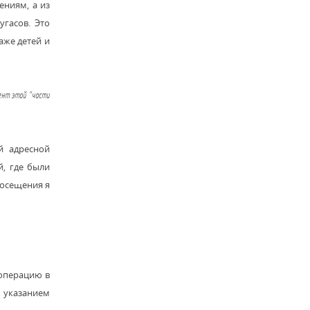
ениям, а из
угасов. Это
аже детей и
цент этой "части
й адресной
й, где были
посещения я
цоперацию в
 указанием