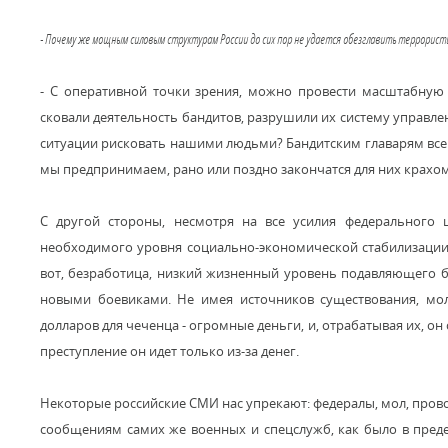
- Почему же мощным силовым структурам России до сих пор не удается обезглавить террорист
- С оперативной точки зрения, можно провести масштабну
сковали деятельность бандитов, разрушили их систему управле
ситуации рисковать нашими людьми? Бандитским главарям все р
мы предпринимаем, рано или поздно закончатся для них крахом
С другой стороны, несмотря на все усилия федерального ц
необходимого уровня социально-экономической стабилизации 
вот, безработица, низкий жизненный уровень подавляющего б
новыми боевиками. Не имея источников существования, мол
долларов для чеченца - огромные деньги, и, отрабатывая их, он
преступление он идет только из-за денег.
Некоторые российские СМИ нас упрекают: федералы, мол, прово
сообщениям самих же военных и спецслужб, как было в предел