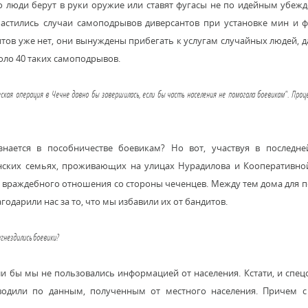
люди берут в руки оружие или ставят фугасы не по идейным убежд
частились случаи самоподрывов диверсантов при установке мин и ф
ов уже нет, они вынуждены прибегать к услугам случайных людей, д
оло 40 таких самоподрывов.
кая операция в Чечне давно бы завершилась, если бы часть населения не помогала боевикам". Про
знается в пособничестве боевикам? Но вот, участвуя в последне
енских семьях, проживающих на улицах Нурадилова и Кооперативно
о враждебного отношения со стороны чеченцев. Между тем дома для 
годарили нас за то, что мы избавили их от бандитов.
угнездились боевики?
и бы мы не пользовались информацией от населения. Кстати, и спе
водили по данным, полученным от местного населения. Причем с