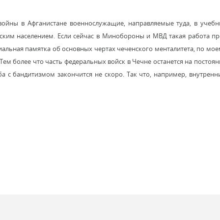
 войны в Афганистане военнослужащие, направляемые туда, в учеб
ким населением. Если сейчас в Минобороны и МВД такая работа пр
ециальная памятка об основных чертах чеченского менталитета, по мо
Тем более что часть федеральных войск в Чечне останется на постоян
а с бандитизмом закончится не скоро. Так что, например, внутрен