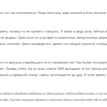
ых сил там минимально. Люди запуганы, ведь именно в этом регионе
ранно, почему-то не принято говорить. Я имею в виду роль тейпов 
о, не выдают. Даже если он участвует в незаконных вооруженных фор
тным жителем. Даже ненавидя его, далеко не каждый решится сообщ
-то вакуума, отделяющего их от населения, нет. Тем более что в рес
азет. Правда, опять же из зоны охвата СМИ выпадают те же горные р
амый устаревший номер газеты зачитывается до дыр. И этим вовсю
ое поведение подразделений федеральных сил. Военнослужащие, особенно рядового состава, не зная тр
имая обуви, допускают нецензурные выражения в присутствии женщин, непристойно ведут себя на кла