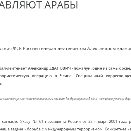
ЛАВЛЯЮТ АРАБЫ
ствия ФСБ России генерал-лейтенантом Александром Здан
рал-лейтенант Александр ЗДАНОВИЧ - пожалуй, один из самых осв
рористическую операцию в Чечне. Специальный корреспонден
л.
лы называют разные сроки окончательного разгрома бандформирований: одни - наступающую весну, друг
, согласно Указу № 61 президента России от 22 января 2001 года 
наша задача - борьба с международным терроризмом. Конкретнее -