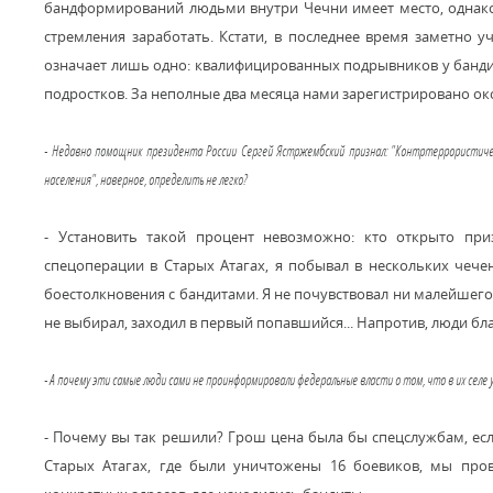
бандформирований людьми внутри Чечни имеет место, однако 
стремления заработать. Кстати, в последнее время заметно у
означает лишь одно: квалифицированных подрывников у бандит
подростков. За неполные два месяца нами зарегистрировано ок
- Недавно помощник президента России Сергей Ястржембский признал: "Контртеррористичес
населения", наверное, определить не легко?
- Установить такой процент невозможно: кто открыто при
спецоперации в Старых Атагах, я побывал в нескольких чеч
боестолкновения с бандитами. Я не почувствовал ни малейшег
не выбирал, заходил в первый попавшийся... Напротив, люди бла
- А почему эти самые люди сами не проинформировали федеральные власти о том, что в их селе 
- Почему вы так решили? Грош цена была бы спецслужбам, есл
Старых Атагах, где были уничтожены 16 боевиков, мы про