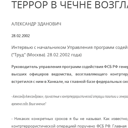
ТЕРРОР В ЧЕЧНЕ ВОЗГ
АЛЕКСАНДР ЗДАНОВИЧ
28.02.2002
Интервью с начальником Управления программ содей
("Труд" (Москва). 28.02.2002 года)
Руководитель управления программ содействия ФСБ РФ гене
высших офицеров ведомства, возглавляющего контртер
встретился с ним в Ханкале, на главной базе федеральных си
- Александр Александрович, причастные к контртеррористической операции политики и генера
времена года. Ваше мнение?
- Никаких конкретных сроков я бы не называл. Как известно
контртеррористической операцией поручено ФСБ РФ. Главная 