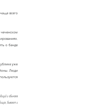
 чаще всего
в чеченском
мированиях.
ить о банде
публике уже
айоны. Люди
 пользуются
адиций и обычаев
дбищах, бывают и