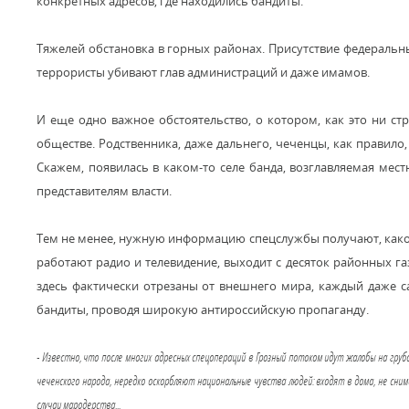
конкретных адресов, где находились бандиты.
Тяжелей обстановка в горных районах. Присутствие федеральн
террористы убивают глав администраций и даже имамов.
И еще одно важное обстоятельство, о котором, как это ни ст
обществе. Родственника, даже дальнего, чеченцы, как правил
Скажем, появилась в каком-то селе банда, возглавляемая мес
представителям власти.
Тем не менее, нужную информацию спецслужбы получают, какого
работают радио и телевидение, выходит с десяток районных г
здесь фактически отрезаны от внешнего мира, каждый даже с
бандиты, проводя широкую антироссийскую пропаганду.
- Известно, что после многих адресных спецопераций в Грозный потоком идут жалобы на груб
чеченского народа, нередко оскорбляют национальные чувства людей: входят в дома, не сн
случаи мародерства...