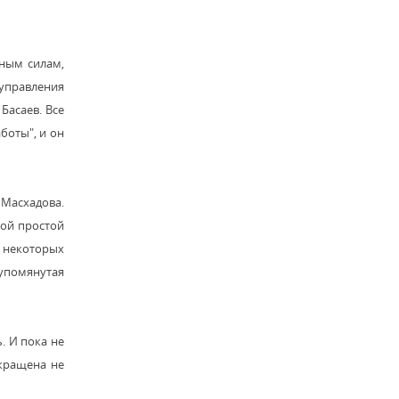
ьным силам,
 управления
Басаев. Все
боты", и он
 Масхадова.
ной простой
в некоторых
 упомянутая
. И пока не
екращена не