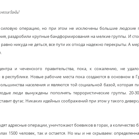
ические банды?
ю силовую операцию, но при этом не исключены большие людские 
ния, раздробили крупные бандформирования на мелкие группы. И стои
авно никуда не деться, все пути их отхода надежно перекрыты. А ме
.
ентра и чеченского правительства, пока, к сожалению, не удало
в республике. Новые рабочие места пока создаются в основном в Г
ольшинства населения и являются той социальной базой, которая п
одые люди вынуждены пополнять террористические группы. 20-30,
 ставит фугас. Никаких идейных соображений при этом у такого диверса
дят адресные операции, уничтожают боевиков в горах, а количество б
ах 1500 человек, так и остается. Но мы и не скрываем: определенн