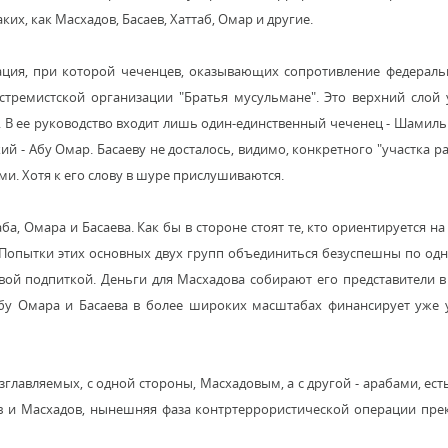
х, как Масхадов, Басаев, Хаттаб, Омар и другие.
уация, при которой чеченцев, оказывающих сопротивление федерал
стремистской организации "Братья мусульмане". Это верхний слой
В ее руководство входит лишь один-единственный чеченец - Шамиль 
ий - Абу Омар. Басаеву не досталось, видимо, конкретного "участка ра
. Хотя к его слову в шуре прислушиваются.
, Омара и Басаева. Как бы в стороне стоят те, кто ориентируется на
. Попытки этих основных двух групп объединиться безуспешны по од
вой подпиткой. Деньги для Масхадова собирают его представители 
, Абу Омара и Басаева в более широких масштабах финансирует уже
лавляемых, с одной стороны, Масхадовым, а с другой - арабами, есть
аев и Масхадов, нынешняя фаза контртеррористической операции пр