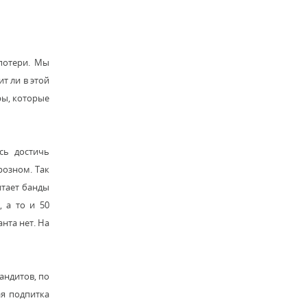
потери. Мы
т ли в этой
ры, которые
сь достичь
розном. Так
итает банды
 а то и 50
нта нет. На
андитов, по
ая подпитка