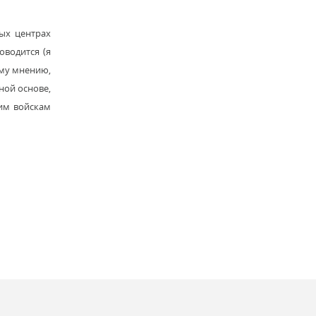
ных центрах
оводится (я
ему мнению,
ной основе,
ним войскам