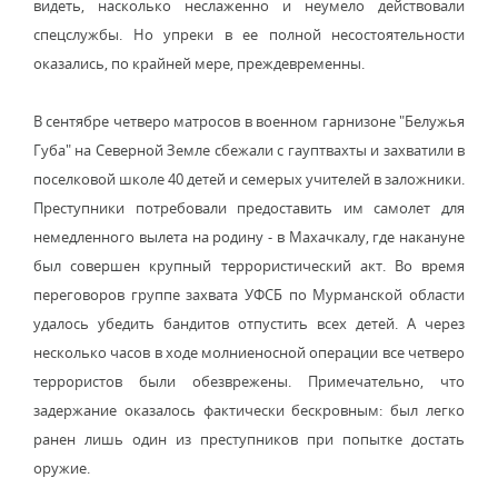
видеть, насколько неслаженно и неумело действовали
спецслужбы. Но упреки в ее полной несостоятельности
оказались, по крайней мере, преждевременны.
В сентябре четверо матросов в военном гарнизоне "Белужья
Губа" на Северной Земле сбежали с гауптвахты и захватили в
поселковой школе 40 детей и семерых учителей в заложники.
Преступники потребовали предоставить им самолет для
немедленного вылета на родину - в Махачкалу, где накануне
был совершен крупный террористический акт. Во время
переговоров группе захвата УФСБ по Мурманской области
удалось убедить бандитов отпустить всех детей. А через
несколько часов в ходе молниеносной операции все четверо
террористов были обезврежены. Примечательно, что
задержание оказалось фактически бескровным: был легко
ранен лишь один из преступников при попытке достать
оружие.