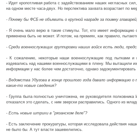
- Идет кропотливая работа с задействованием наших негласных сил,
на одном месте часа-двух. Но перспектива захвата возрастает по ме
- Почему бы ФСБ не объявить о крупной награде за поимку главар
- Я очень мало верю в такие стимулы. Тот, кто имеет информацию 
применена быть не может. И потом, на премиях, как правило, пытаю
- Среди военнослужащих группировки наших войск есть люди, пре
- К сожалению, некоторые наши военнослужащие под пытками и и
издевались над нашими военнослужащими в плену. Мы вытащили их о
информации у нас более чем достаточно, однако задокументировать е
- Ведомства Удугова в конце прошлого года давало информацию о 
какие-то новые сведения?
- Группа была полностью уничтожена, ее руководителя полковника 
отказался это сделать, с ним зверски расправились. Одного из млад
- Есть новые штрихи в "рязанском деле"?
- Есть заключение прокуратуры, которая исследовала действия наши
не было бы. А тут власти зашевелились.