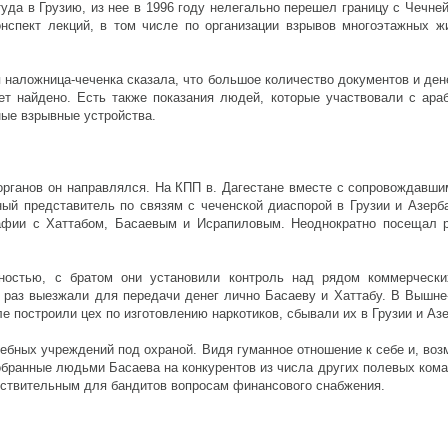
ттуда в Грузию, из нее в 1996 году нелегально перешел границу с Чечне
спект лекций, в том числе по организации взрывов многоэтажных жи
я наложница-чеченка сказала, что большое количество документов и ден
ет найдено. Есть также показания людей, которые участвовали с ар
ые взрывные устройства.
х органов он направлялся. На КПП в. Дагестане вместе с сопровождавш
ый представитель по связям с чеченской диаспорой в Грузии и Азерб
афии с Хаттабом, Басаевым и Исрапиловым. Неоднократно посещал р
ностью, с братом они установили контроль над рядом коммерческ
раз выезжали для передачи денег лично Басаеву и Хаттабу. В Вышне
е построили цех по изготовлению наркотиков, сбывали их в Грузии и Аз
ебных учреждений под охраной. Видя гуманное отношение к себе и, возм
обранные людьми Басаева на конкурентов из числа других полевых кома
вствительным для бандитов вопросам финансового снабжения.