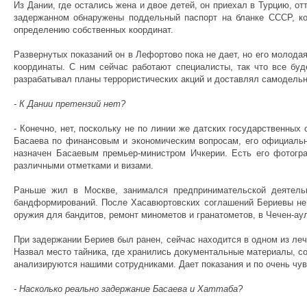
Из Дании, где остались жена и двое детей, он приехал в Турцию, о
задержанном обнаружены поддельный паспорт на бланке СССР, кон
определению собственных координат.
Развернутых показаний он в Лефортово пока не дает, но его молода
координаты. С ним сейчас работают специалисты, так что все буд
разрабатывал планы террористических акций и доставлял самодельн
- К Дании претензий нет?
- Конечно, нет, поскольку не по линии же датских государственны
Басаева по финансовым и экономическим вопросам, его официальн
назначен Басаевым премьер-министром Ичкерии. Есть его фотогр
различными отметками и визами.
Раньше жил в Москве, занимался предпринимательской деятель
бандформирований. После Хасавюртовских соглашений Бериевы не 
оружия для бандитов, ремонт минометов и гранатометов, в Чечен-аул
При задержании Бериев был ранен, сейчас находится в одном из леч
Назвал место тайника, где хранились документальные материалы, с
анализируются нашими сотрудниками. Дает показания и по очень чу
- Насколько реально задержание Басаева и Хаттаба?