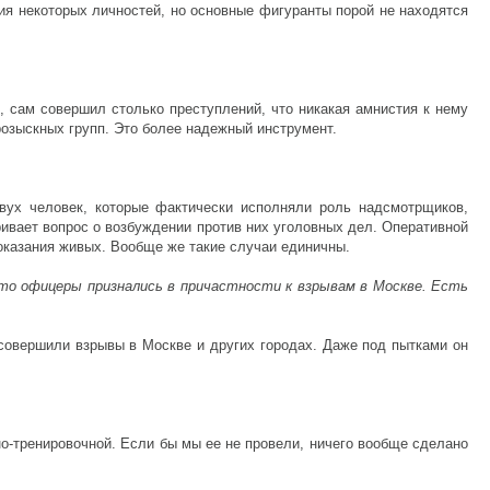
ния некоторых личностей, но основные фигуранты порой не находятся
, сам совершил столько преступлений, что никакая амнистия к нему
розыскных групп. Это более надежный инструмент.
вух человек, которые фактически исполняли роль надсмотрщиков,
ивает вопрос о возбуждении против них уголовных дел. Оперативной
показания живых. Вообще же такие случаи единичны.
 что офицеры признались в причастности к взрывам в Москве. Есть
 совершили взрывы в Москве и других городах. Даже под пытками он
но-тренировочной. Если бы мы ее не провели, ничего вообще сделано