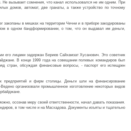
й. Не вызывает сомнения, что канал использовался не им одним. При
лых домов, автомат, две гранаты, а также устройство по точному
ег закопаны в мешках на территории Чечни и в приборе закодированы
абом в одном бандформировании, о том, что он выдавал им деньги,
ими его лицами задержан Бериев Сайхамзат Хусанович. Это советник
айджане. В конце 1999 года на совещании полевых командиров был
яд стран, обсуждая финансовые вопросы, - паспорт его испещрен
их предприятий и фирм столицы. Деньги шли на финансирование
-Ведено организовали промышленное изготовление некоторых видов
ербайджане.
ожно, осознав меру своей ответственности, начал давать показания.
ндиров, в том числе и на Масхадова. Документы изъяты и тщательно