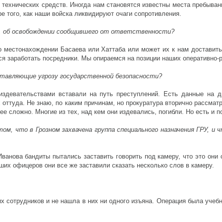
 технических средств. Иногда нам становятся известны места пребыва
ре того, как наши войска ликвидируют очаги сопротивления.
ей, об освобождении сообщившего от ответственности?
о местонахождении Басаева или Хаттаба или может их к нам доставить
тся заработать посредники. Мы опираемся на позиции наших оперативно-
дставляющие угрозу государственной безопасности?
здевательствами вставали на путь преступлений. Есть данные на д
ттуда. Не знаю, по каким причинам, но прокуратура вторично рассматр
е сложно. Многие из тех, над кем они издевались, погибли. Но есть и 
том, что в Грозном захвачена группа специального назначения ГРУ, и
Иванова бандиты пытались заставить говорить под камеру, что это они
ших офицеров они все же заставили сказать несколько слов в камеру.
х сотрудников и не нашла в них ни одного изъяна. Операция была учеб