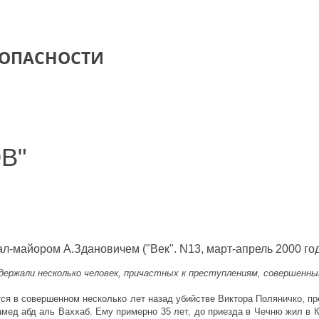
ЗОПАСНОСТИ
В"
-майором А.Здановичем ("Век". N13, март-апрель 2000 год
адержали несколько человек, причастных к преступлениям, совершенны
тся в совершенном несколько лет назад убийстве Виктора Поляничко, пр
мед абд аль Ваххаб. Ему примерно 35 лет, до приезда в Чечню жил в К