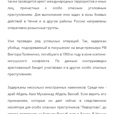
также проводится арест международных террористов и иных
лиц, причастных к особо опасным уголовным
преступлениям. Для выполнения этих задач в зоны боевых
действий в Чечне и в другие районы России направлены
оперативно-розыскные группы.
Уже проведен ряд успешных операций. Так, задержан
убийца, подозреваемый в покушении на вице-премьера РФ
Виктора Поляничко, погибшего в 1993-м году в зоне осетино-
ингушского конфликта. По данным контрразведки
арестованный бандит участвовал и в других особо опасных
преступлениях.
Задержаны несколько иностранных наемников. Среди них -
араб Абдель Азиз Мухаммад Абдель Ваххаб. Если верить его
признаниям, которые он дает сейчас в следственном
изоляторе для особо опасных преступников "Лефортово", до
своего появления на Кавказе Ваххаб жил в Дании. В Чечню