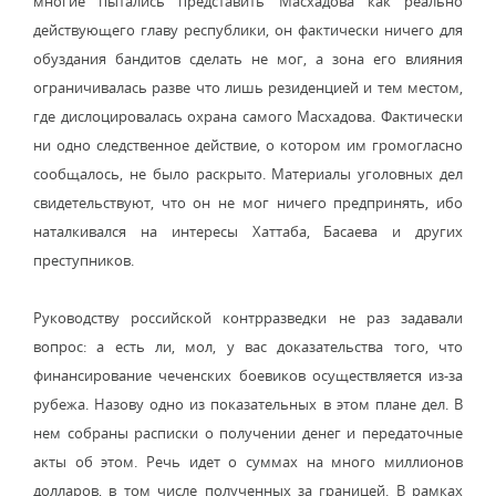
многие пытались представить Масхадова как реально
действующего главу республики, он фактически ничего для
обуздания бандитов сделать не мог, а зона его влияния
ограничивалась разве что лишь резиденцией и тем местом,
где дислоцировалась охрана самого Масхадова. Фактически
ни одно следственное действие, о котором им громогласно
сообщалось, не было раскрыто. Материалы уголовных дел
свидетельствуют, что он не мог ничего предпринять, ибо
наталкивался на интересы Хаттаба, Басаева и других
преступников.
Руководству российской контрразведки не раз задавали
вопрос: а есть ли, мол, у вас доказательства того, что
финансирование чеченских боевиков осуществляется из-за
рубежа. Назову одно из показательных в этом плане дел. В
нем собраны расписки о получении денег и передаточные
акты об этом. Речь идет о суммах на много миллионов
долларов, в том числе полученных за границей. В рамках