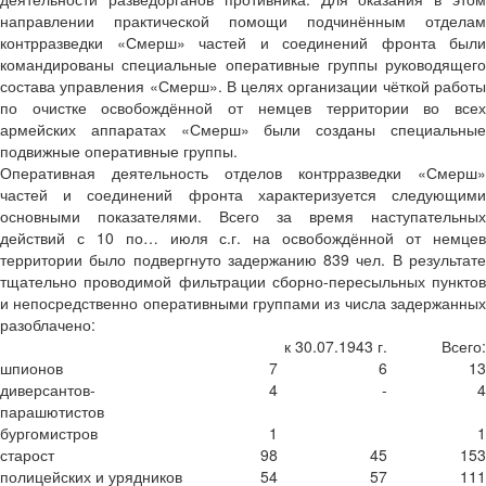
направлении практической помощи подчинённым отделам
контрразведки «Смерш» частей и соединений фронта были
командированы специальные оперативные группы руководящего
состава управления «Смерш». В целях организации чёткой работы
по очистке освобождённой от немцев территории во всех
армейских аппаратах «Смерш» были созданы специальные
подвижные оперативные группы.
Оперативная деятельность отделов контрразведки «Смерш»
частей и соединений фронта характеризуется следующими
основными показателями. Всего за время наступательных
действий с 10 по… июля с.г. на освобождённой от немцев
территории было подвергнуто задержанию 839 чел. В результате
тщательно проводимой фильтрации сборно-пересыльных пунктов
и непосредственно оперативными группами из числа задержанных
разоблачено:
к 30.07.1943 г.
Всего:
шпионов
7
6
13
диверсантов-
4
-
4
парашютистов
бургомистров
1
1
старост
98
45
153
полицейских и урядников
54
57
111