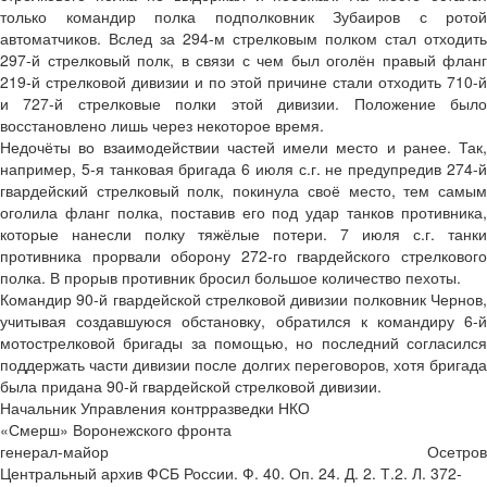
только командир полка подполковник Зубаиров с ротой
автоматчиков. Вслед за 294-м стрелковым полком стал отходить
297-й стрелковый полк, в связи с чем был оголён правый фланг
219-й стрелковой дивизии и по этой причине стали отходить 710-й
и 727-й стрелковые полки этой дивизии. Положение было
восстановлено лишь через некоторое время.
Недочёты во взаимодействии частей имели место и ранее. Так,
например, 5-я танковая бригада 6 июля с.г. не предупредив 274-й
гвардейский стрелковый полк, покинула своё место, тем самым
оголила фланг полка, поставив его под удар танков противника,
которые нанесли полку тяжёлые потери. 7 июля с.г. танки
противника прорвали оборону 272-го гвардейского стрелкового
полка. В прорыв противник бросил большое количество пехоты.
Командир 90-й гвардейской стрелковой дивизии полковник Чернов,
учитывая создавшуюся обстановку, обратился к командиру 6-й
мотострелковой бригады за помощью, но последний согласился
поддержать части дивизии после долгих переговоров, хотя бригада
была придана 90-й гвардейской стрелковой дивизии.
Начальник Управления контрразведки НКО
«Смерш» Воронежского фронта
генерал-майор
Осетров
Центральный архив ФСБ России. Ф. 40. Оп. 24. Д. 2. Т.2. Л. 372-