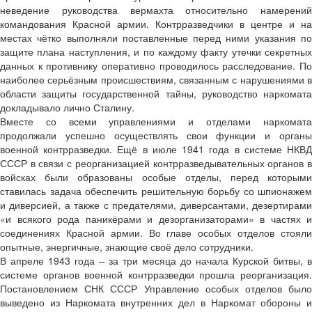
неведение руководства вермахта относительно намерений
командования Красной армии. Контрразведчики в центре и на
местах чётко выполняли поставленные перед ними указания по
защите плана наступления, и по каждому факту утечки секретных
данных к противнику оперативно проводилось расследование. По
наиболее серьёзным происшествиям, связанным с нарушениями в
области защиты государственной тайны, руководство наркомата
докладывало лично Сталину.
Вместе со всеми управлениями и отделами наркомата
продолжали успешно осуществлять свои функции и органы
военной контрразведки. Ещё в июле 1941 года в системе НКВД
СССР в связи с реорганизацией контрразведывательных органов в
войсках были образованы особые отделы, перед которыми
ставилась задача обеспечить решительную борьбу со шпионажем
и диверсией, а также с предателями, диверсантами, дезертирами
«и всякого рода паникёрами и дезорганизаторами» в частях и
соединениях Красной армии. Во главе особых отделов стояли
опытные, энергичные, знающие своё дело сотрудники.
В апреле 1943 года – за три месяца до начала Курской битвы, в
системе органов военной контрразведки прошла реорганизация.
Постановлением СНК СССР Управление особых отделов было
выведено из Наркомата внутренних дел в Наркомат обороны и