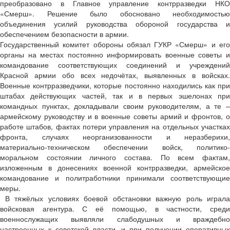
преобразовано в Главное управление контрразведки НКО
«Смерш». Решение было обосновано необходимостью
объединения усилий руководства обороной государства и
обеспечением безопасности в армии.
Государственный комитет обороны обязал ГУКР «Смерш» и его
органы на местах постоянно информировать военные советы и
командование соответствующих соединений и учреждений
Красной армии обо всех недочётах, выявленных в войсках.
Военные контрразведчики, которые постоянно находились как при
штабах действующих частей, так и в первых эшелонах при
командных пунктах, докладывали своим руководителям, а те –
армейскому руководству и в военные советы армий и фронтов, о
работе штабов, фактах потери управления на отдельных участках
фронта, случаях неорганизованности и неразберихи,
материально-техническом обеспечении войск, политико-
моральном состоянии личного состава. По всем фактам,
изложенным в донесениях военной контрразведки, армейское
командование и политработники принимали соответствующие
меры.
В тяжёлых условиях боевой обстановки важную роль играла
войсковая агентура. С её помощью, в частности, среди
военнослужащих выявляли слабодушных и враждебно
настроенных к советской власти, и при получении оперативных