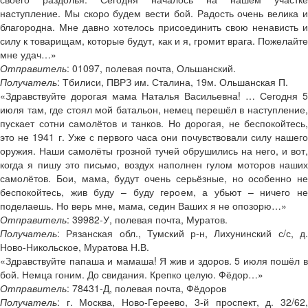
наступление. Мы скоро будем вести бой. Радость очень велика и
благородна. Мне давно хотелось присоединить свою ненависть и
силу к товарищам, которые будут, как и я, громит врага. Пожелайте
мне удач…»
Отправитель
: 01097, полевая почта, Ольшанский.
Получатель
: Тбилиси, ПВРЗ им. Сталина, 19м. Ольшанская П.
«Здравствуйте дорогая мама Наталья Васильевна! … Сегодня 5
июля там, где стоял мой батальон, немец перешёл в наступление,
пускает сотни самолётов и танков. Но дорогая, не беспокойтесь,
это не 1941 г. Уже с первого часа они почувствовали силу нашего
оружия. Наши самолёты грозной тучей обрушились на него, и вот,
когда я пишу это письмо, воздух наполнен гулом моторов наших
самолётов. Бои, мама, будут очень серьёзные, но особенно не
беспокойтесь, жив буду – буду героем, а убьют – ничего не
поделаешь. Но верь мне, мама, седин Ваших я не опозорю…»
Отправитель
: 39982-У, полевая почта, Муратов.
Получатель
: Рязанская обл., Тумский р-н, Лихунинский с/с, д.
Ново-Никольское, Муратова Н.В.
«Здравствуйте папаша и мамаша! Я жив и здоров. 5 июля пошёл в
бой. Немца гоним. До свидания. Крепко целую. Фёдор…»
Отправитель
: 78431-Д, полевая почта, Фёдоров
Получатель
: г. Москва, Ново-Гереево, 3-й проспект, д. 32/62,