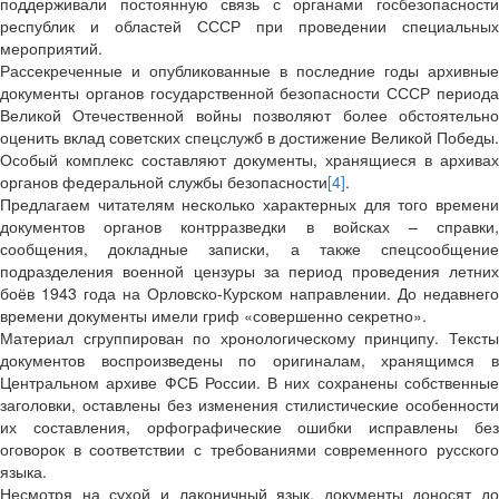
поддерживали постоянную связь с органами госбезопасности
республик и областей СССР при проведении специальных
мероприятий.
Рассекреченные и опубликованные в последние годы архивные
документы органов государственной безопасности СССР периода
Великой Отечественной войны позволяют более обстоятельно
оценить вклад советских спецслужб в достижение Великой Победы.
Особый комплекс составляют документы, хранящиеся в архивах
органов федеральной службы безопасности
[4]
.
Предлагаем читателям несколько характерных для того времени
документов органов контрразведки в войсках – справки,
сообщения, докладные записки, а также спецсообщение
подразделения военной цензуры за период проведения летних
боёв 1943 года на Орловско-Курском направлении. До недавнего
времени документы имели гриф «совершенно секретно».
Материал сгруппирован по хронологическому принципу. Тексты
документов воспроизведены по оригиналам, хранящимся в
Центральном архиве ФСБ России. В них сохранены собственные
заголовки, оставлены без изменения стилистические особенности
их составления, орфографические ошибки исправлены без
оговорок в соответствии с требованиями современного русского
языка.
Несмотря на сухой и лаконичный язык, документы доносят до