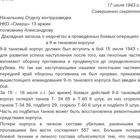
17 июля 1943 г.
Совершенно секретно
Начальнику Отделу контрразведки
НКО «Смерш» 13 армии
полковнику Александрову
Докладная записка о недочётах в проведённых боевых операциях
в 9-м танковом корпусе
9-й танковый корпус должен был вступить в бой 15 июля 1943 г.
для развития успеха наступления после того, как пехотные части
взломают оборону противника и продвинутся до определенного
рубежа. Но так как наступающими нашими пехотными частями
передний край обороны противника не был прорван, приказом
вышестоящего командования 9-го танкового корпуса был введён в
бой.
За 15 – 16 июля с.г. [во время] боевых действий 9-й танковый
корпус потерял танков Т- 34 65 и Т-60 6 штук, из них сгорело
танков Т-34 36, подбито 29, сгорело Т-60 6 штук и подбито 9 штук.
Часть из подбитых танков может быть восстановлена ремонтными
средствами корпуса.
Потери корпуса в личном составе убитыми, раненными и
пропавшими без вести составляют 557 чел. Большие потери
боевой техники и личного состава объясняются тем, что перед