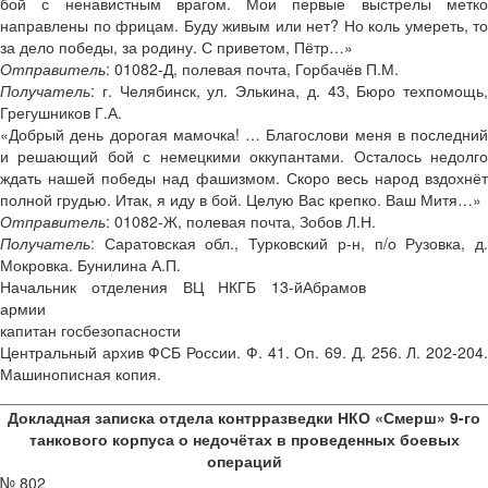
бой с ненавистным врагом. Мои первые выстрелы метко
направлены по фрицам. Буду живым или нет? Но коль умереть, то
за дело победы, за родину. С приветом, Пётр…»
Отправитель
: 01082-Д, полевая почта, Горбачёв П.М.
Получатель
: г. Челябинск, ул. Элькина, д. 43, Бюро техпомощь,
Грегушников Г.А.
«Добрый день дорогая мамочка! … Благослови меня в последний
и решающий бой с немецкими оккупантами. Осталось недолго
ждать нашей победы над фашизмом. Скоро весь народ вздохнёт
полной грудью. Итак, я иду в бой. Целую Вас крепко. Ваш Митя…»
Отправитель
: 01082-Ж, полевая почта, Зобов Л.Н.
Получатель
: Саратовская обл., Турковский р-н, п/о Рузовка, д.
Мокровка. Бунилина А.П.
Начальник отделения ВЦ НКГБ 13-й
Абрамов
армии
капитан госбезопасности
Центральный архив ФСБ России. Ф. 41. Оп. 69. Д. 256. Л. 202-204.
Машинописная копия.
________________________________________________________
Докладная записка отдела контрразведки НКО «Смерш» 9-го
танкового корпуса о недочётах в проведенных боевых
операций
№ 802