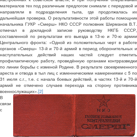
материалов тех под различным предлогом снимали с передовой и
направляли в подразделения тыла, где продолжалась их
дальнейшая проверка. О результативности этой работы помощник
начальника ГУКР «Смерш» НКО СССР полковник Ширманов В.Т.
отмечал в докладной записке руководству НКГБ СССР,
составленной по результатам его выезда в 13-ю и 70-ю армии
Центрального фронта: «Одной из положительных черт в работе
органов «Смерш» 13-й и 70-й армий в период оборонительных и
наступательных действий наших частей следует отметить
профилактическую работу, проведённую органами контрразведки
по линии борьбы с изменой Родине. В результате своевременного
ареста и отвода в тыл лиц с изменническими намерениями с 5 по
31 июля с.г., т.е. с начала боевых действий, в частях 13-й и 70-й
армий не отмечено случаев перехода на сторону противника
военнослужащих».
[2]
В
связи
с