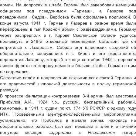
армии. На допросах в штабе Герман был завербован немецким
офицером под псевдонимом «Гармаш», а Лазарев под
псевдонимом «Седов». Вербовка была оформлена подпиской. В
конце августа 1941 г. Герман и Лазарев в разное время были
переброшены в тыл Красной армии с разведзаданиями. Герману
через распредполк в г. Кирове Смоленской области удалось
проникнуть в 246-й отдельный инженерный батальон, где он
встретился с Лазаревым. Собрав ряд шпионских сведений об
оборонительных сооружениях в г. Киров и его окрестностях,
передал их Лазареву, который в конце сентября 1942 г. перешёл
линию фронта на сторону немцев и больше, якобы, Герман с ним
не встречался.
Следствие ведём в направлении вскрытии всех связей Германа и
его практической шпионской деятельности в пользу германской
разведки.
В процессе фильтрации контрразведки 3-й армии был арестован
Прибылов А.И., 1924 г.р., русский, беспартийный, рабочий,
грамотный, в 1941 г. судим по ст. 174 УК РСФСР к одному году
ИТЛ. Проведенными агентурно-следственными мероприятиями
установлено, что Прибылов в начале войны, находясь на
оборонительных работах, был взят немцами в плен и в течение
полутора месяцев содержался в Рославльском лагере