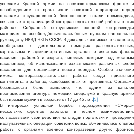
успехами Красной армии на советско-германском фронте и
освобождением от врага части советской территории перед
органами государственной безопасности встали новыезадачи,
связанные с организацией контрразведывательной работы в этих
районах. Собранный сотрудниками военной контрразведки
материал по освобождённым населённым пунктам направлялся
руководству НКВД-НКГБ СССР. В докладных записках, в частности,
сообщалось о деятельности немецких разведывательных,
карательных и административных органов, о злостных фактах
насилия, грабежей и зверств, чинимых немцами над местным
населением, об использовании захватчиками различных слоёв
населения для организации нового порядка. Особое значение
имела контрразведывательная работа среди призывного
контингента в районах, освобождённых от противника. Органами
безопасности было выявлено, что одним из каналов
проникновения агентуры немецких спецслужб в Красную армию
был призыв мужчин в возрасте от 17 до 45 лет.
[3]
В интересах успешной борьбы подразделения «Смерш»
нескольких фронтов работали в тесном взаимодействии,
согласовывали свои действия на стадии подготовки и проведения
наступательных операций советских войск, обменивались опытом
работы с органами военной контрразведки других фронтов,