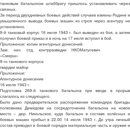
танковым батальоном штаббригу пришлось устанавливать через
связных.
За период двухдневных боевых действий случаев измены Родине и
умышленного вывода боевых машин из строя через агентуру не
установлено.
9-й танковый корпус 16 июля 1943 г. был выведен из боя, а затем
получил боевой приказ и в ночь на 17 июля вступил в бой.
Приложение
: копии агентурных донесений.
Зам. нач. отд. контрразведки НКО
Матусевич
«Смерш»
9-го танкового корпуса
гвардии майор
Приложение:
Агентурное донесение
16 июля 1943 г.
Подготовка 269-й танкового батальона при вводе в прорыв
слагалось из следующего.
Было дано предварительное распоряжение командира бригады
полковника Демидова на сосредоточение батальона на новое
место – дер. Никольское, куда батальон в составе колёсных и
боевых машин прибыл в 22.00 14 июля 1943 г. До утра личный
состав приводил в боевой порядок материальную часть и оружие и