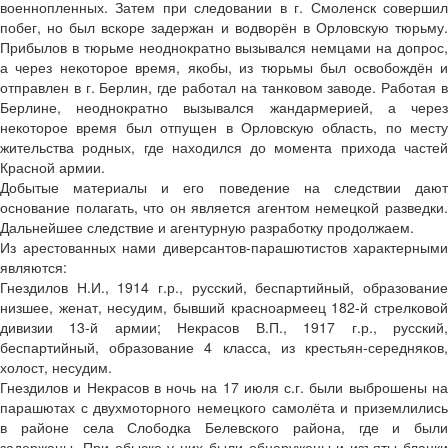
военнопленных. Затем при следовании в г. Смоленск совершил
побег, но был вскоре задержан и водворён в Орловскую тюрьму.
Прибылов в тюрьме неоднократно вызывался немцами на допрос,
а через некоторое время, якобы, из тюрьмы был освобождён и
отправлен в г. Берлин, где работал на танковом заводе. Работая в
Берлине, неоднократно вызывался жандармерией, а через
некоторое время был отпущен в Орловскую область, по месту
жительства родных, где находился до момента прихода частей
Красной армии.
Добытые материалы и его поведение на следствии дают
основание полагать, что он является агентом немецкой разведки.
Дальнейшее следствие и агентурную разработку продолжаем.
Из арестованных нами диверсантов-парашютистов характерными
являются:
Гнездилов Н.И., 1914 г.р., русский, беспартийный, образование
низшее, женат, несудим, бывший красноармеец 182-й стрелковой
дивизии 13-й армии; Некрасов В.П., 1917 г.р., русский,
беспартийный, образование 4 класса, из крестьян-середняков,
холост, несудим.
Гнездилов и Некрасов в ночь на 17 июля с.г. были выброшены на
парашютах с двухмоторного немецкого самолёта и приземлились
в районе села Слободка Белевского района, где и были
задержаны. При обыске у них были обнаружены и изъяты бланки