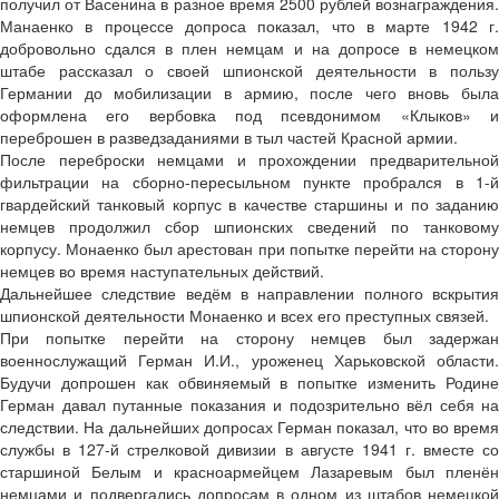
получил от Васенина в разное время 2500 рублей вознаграждения.
Манаенко в процессе допроса показал, что в марте 1942 г.
добровольно сдался в плен немцам и на допросе в немецком
штабе рассказал о своей шпионской деятельности в пользу
Германии до мобилизации в армию, после чего вновь была
оформлена его вербовка под псевдонимом «Клыков» и
переброшен в разведзаданиями в тыл частей Красной армии.
После переброски немцами и прохождении предварительной
фильтрации на сборно-пересыльном пункте пробрался в 1-й
гвардейский танковый корпус в качестве старшины и по заданию
немцев продолжил сбор шпионских сведений по танковому
корпусу. Монаенко был арестован при попытке перейти на сторону
немцев во время наступательных действий.
Дальнейшее следствие ведём в направлении полного вскрытия
шпионской деятельности Монаенко и всех его преступных связей.
При попытке перейти на сторону немцев был задержан
военнослужащий Герман И.И., уроженец Харьковской области.
Будучи допрошен как обвиняемый в попытке изменить Родине
Герман давал путанные показания и подозрительно вёл себя на
следствии. На дальнейших допросах Герман показал, что во время
службы в 127-й стрелковой дивизии в августе 1941 г. вместе со
старшиной Белым и красноармейцем Лазаревым был пленён
немцами и подвергались допросам в одном из штабов немецкой