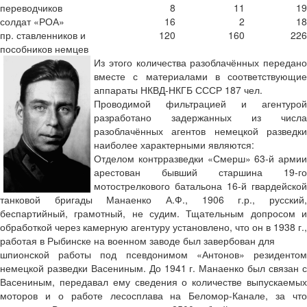
переводчиков
8
11
19
солдат «РОА»
16
2
18
пр. ставленников и
120
160
226
пособников немцев
Из этого количества разоблачённых передано
вместе с материалами в соответствующие
аппараты НКВД-НКГБ СССР 187 чел.
Проводимой фильтрацией и агентурой
разработано задержанных из числа
разоблачённых агентов немецкой разведки
наиболее характерными являются:
Отделом контрразведки «Смерш» 63-й армии
арестован бывший старшина 19-го
мотострелкового батальона 16-й гвардейской
танковой бригады Манаенко А.Ф., 1906 г.р., русский,
беспартийный, грамотный, не судим. Тщательным допросом и
обработкой через камерную агентуру установлено, что он в 1938 г.,
работая в Рыбинске на военном заводе был завербован для
шпионской работы под псевдонимом «Антонов» резидентом
немецкой разведки Васениным. До 1941 г. Манаенко был связан с
Васениным, передавал ему сведения о количестве выпускаемых
моторов и о работе лесосплава на Беломор-Канале, за что