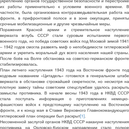
укреплению органов государственной безопасности и перестройке
их работы применительно к условиям военного времени. В
частности, была организована контрразведывательная работа на
фронте, в прифронтовой полосе и в зоне оккупации, приняты
срочные мобилизационные и другие чрезвычайные меры.
Поражения Красной армии и стремительное наступление
вермахта вглубь СССР стали суровым испытанием первого
военного года, но победа советских войск под Москвой зимой 1941
– 1942 годов смогла развеять миф о непобедимости гитлеровской
армии и укрепить моральный дух всего населения нашей страны.
После боёв на Волге обстановка на советско-германском фронте
стабилизировалась.
План летнего наступления 1943 года на Восточном фронте под
кодовым названием «Цитадель» готовился в генеральном штабе
вермахта в обстановке строжайшей секретности, но несмотря на
плотную завесу тайны советским спецслужбам удалось раскрыть
замыслы противника. В начале весны 1943 года в НКВД СССР
стала поступать информация о приготовлениях немецко-
фашистских войск к предстоящему наступлению на Восточном
фронте, и к концу мая в Ставке Верховного Главнокомандующего
гитлеровский план операции был раскрыт
[1]
.
Несомненной заслугой органов НКВД СССР накануне наступления
противника на Орловско-Курском направлении стало полное