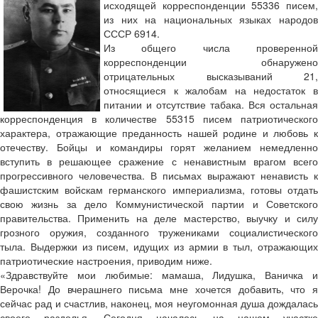
исходящей корреспонденции 55336 писем,
из них на национальных языках народов
СССР 6914.
Из общего числа проверенной
корреспонденции обнаружено
отрицательных высказываний 21,
относящиеся к жалобам на недостаток в
питании и отсутствие табака. Вся остальная
корреспонденция в количестве 55315 писем патриотического
характера, отражающие преданность нашей родине и любовь к
отечеству. Бойцы и командиры горят желанием немедленно
вступить в решающее сражение с ненавистным врагом всего
прогрессивного человечества. В письмах выражают ненависть к
фашистским войскам германского империализма, готовы отдать
свою жизнь за дело Коммунистической партии и Советского
правительства. Применить на деле мастерство, выучку и силу
грозного оружия, созданного тружениками социалистического
тыла. Выдержки из писем, идущих из армии в тыл, отражающих
патриотические настроения, приводим ниже.
«Здравствуйте мои любимые: мамаша, Лидушка, Ваничка и
Верочка! До вчерашнего письма мне хочется добавить, что я
сейчас рад и счастлив, наконец, моя неугомонная душа дождалась
своего раздолья. Сегодня началось на нашем участке