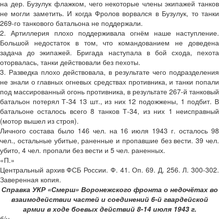
на дер. Бузулук флажком, чего некоторые члены экипажей танков
не могли заметить. И когда Фролов ворвался в Бузулук, то танки
269-го танкового батальона не поддержали.
2. Артиллерия плохо поддерживала огнём наше наступление.
Большой недостаток в том, что командованием не доведена
задача до экипажей. Бригада наступала в бой схода, пехота
оторвалась, танки действовали без пехоты.
3. Разведка плохо действовала, в результате чего подразделения
не знали о главных огневых средствах противника, и танки попали
под массированный огонь противника, в результате 267-й танковый
батальон потерял Т-34 13 шт., из них 12 подожжены, 1 подбит. В
батальоне осталось всего 8 танков Т-34, из них 1 неисправный
(мотор вышел из строя).
Личного состава было 146 чел. на 16 июля 1943 г. осталось 98
чел., остальные убитые, раненные и пропавшие без вести. 39 чел.
убито, 4 чел. пропали без вести и 5 чел. раненных.
«П.»
Центральный архив ФСБ России. Ф. 41. Оп. 69. Д. 256. Л. 300-302.
Заверенная копия.
Справка УКР «Смерш» Воронежского фронта о недочётах во
взаимодействии частей и соединений 6-й гвардейской
армии в ходе боевых действий 8-14 июля 1943 г.
б/н