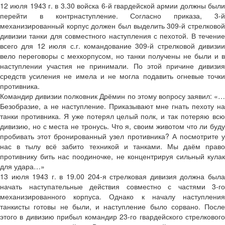
12 июля 1943 г. в 3.30 войска 6-й гвардейской армии должны были
перейти в контрнаступление. Согласно приказа, 3-й
механизированный корпус должен был выделить 309-й стрелковой
дивизии танки для совместного наступления с пехотой. В течение
всего для 12 июля с.г. командование 309-й стрелковой дивизии
вело переговоры с мехкорпусом, но танки получены не были и в
наступлении участия не принимали. По этой причине дивизия
средств усиления не имела и не могла подавить огневые точки
противника.
Командир дивизии полковник Дрёмин по этому вопросу заявил: «…
Безобразие, а не наступление. Приказывают мне гнать пехоту на
танки противника. Я уже потерял целый полк, и так потеряю всю
дивизию, но с места не тронусь. Что я, своим животом что ли буду
пробивать этот бронированный узел противника? А посмотрите у
нас в тылу всё забито техникой и танками. Мы даём право
противнику бить нас поодиночке, не концентрируя сильный кулак
для удара…»
13 июля 1943 г. в 19.00 204-я стрелковая дивизия должна была
начать наступательные действия совместно с частями 3-го
механизированного корпуса. Однако к началу наступления
танкисты готовы не были, и наступление было сорвано. После
этого в дивизию прибыл командир 23-го гвардейского стрелкового