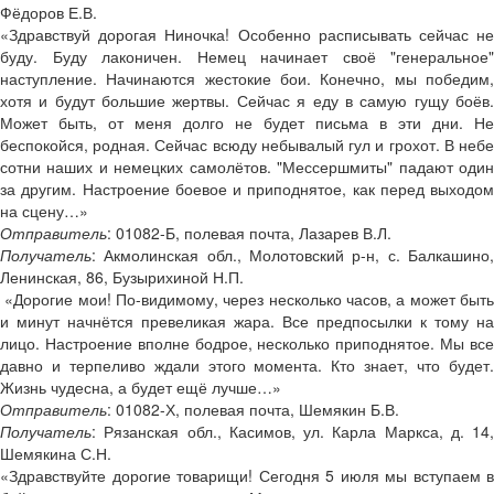
Фёдоров Е.В.
«Здравствуй дорогая Ниночка! Особенно расписывать сейчас не
буду. Буду лаконичен. Немец начинает своё "генеральное"
наступление. Начинаются жестокие бои. Конечно, мы победим,
хотя и будут большие жертвы. Сейчас я еду в самую гущу боёв.
Может быть, от меня долго не будет письма в эти дни. Не
беспокойся, родная. Сейчас всюду небывалый гул и грохот. В небе
сотни наших и немецких самолётов. "Мессершмиты" падают один
за другим. Настроение боевое и приподнятое, как перед выходом
на сцену…»
Отправитель
: 01082-Б, полевая почта, Лазарев В.Л.
Получатель
: Акмолинская обл., Молотовский р-н, с. Балкашино,
Ленинская, 86, Бузырихиной Н.П.
«Дорогие мои! По-видимому, через несколько часов, а может быть
и минут начнётся превеликая жара. Все предпосылки к тому на
лицо. Настроение вполне бодрое, несколько приподнятое. Мы все
давно и терпеливо ждали этого момента. Кто знает, что будет.
Жизнь чудесна, а будет ещё лучше…»
Отправитель
: 01082-Х, полевая почта, Шемякин Б.В.
Получатель
: Рязанская обл., Касимов, ул. Карла Маркса, д. 14,
Шемякина С.Н.
«Здравствуйте дорогие товарищи! Сегодня 5 июля мы вступаем в