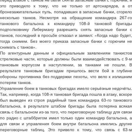
это приводило к тому, что не только от артснарядов, а от
бронезажигательных пуль, попадавших в запасные бачки, сгорело
несколько танков. Несмотря на обращение командира 267-го
танкового батальона к командиру 108-й танковой бригады
подполковнику Либерману разрешить снять запасные бачки с
танков, последний в просьбе отказал и заявил: «Когда надо будет,
тогда снимем. Без моего приказа запасные бачки с горючим не
снимать с танков».
По агентурным данным и официальным заявлениям танкистов
стрелковые части, которые должны были взаимодействовать с 9-м
танковым корпусом в наступлении, за танками не пошли. В
результате танковым бригадам пришлось вести бой в глубине
обороны противника без поддержки пехоты, что вело к излишним
потерям танков.
Управление боем в танковых бригадах имело серьёзные недочёты.
Так, например, когда 108-я танковая бригада пошла в атаку, вскоре
был выведен из строя радийный танк командира 63-го танкового
батальона, в результате штабом бригады была потеряна всякая
связь с батальоном из-за того, что переговорную таблицу для связи
по радио с штаббригом имел только один командир батальона, а
для связи и управления боем внутри батальона имелись другие
переговорные таблиц. Это привело к тому, что связь с 63-м