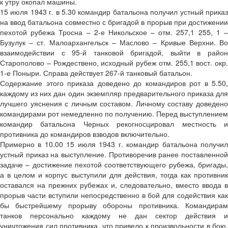
к утру окопал машины.
15 июля 1943 г. в 5.30 командир батальона получил устный приказ
на ввод батальона совместно с бригадой в прорыв при достижении
пехотой рубежа Тросна – 2-е Никольское – отм. 257,1 255, 1 –
Бузулук – ст. Малоархангельск – Маслово – Кривые Верхни. Во
взаимодействии с 95-й танковой бригадой, выйти в район
Старополово – Рождествено, исходный рубеж отм. 255,1 вост. окр.
1-е Поныри. Справа действует 267-й танковый батальон.
Содержание этого приказа доведено до командиров рот в 5.50,
каждому из них дан один экземпляр предварительного приказа для
лучшего уяснения с личным составом. Личному составу доведено
командирами рот немедленно по получению. Перед выступлением
командир батальона Черных рекогносцировал местность и
противника до командиров взводов включительно.
Примерно в 10.00 15 июля 1943 г. командир батальона получил
устный приказ на выступление. Противоречив ранее поставленной
задаче – достижение пехотой соответствующего рубежа, бригады,
а в целом и корпус выступили для действия, тогда как противник
оставался на прежних рубежах и, следовательно, вместо ввода в
прорыв части вступили непосредственно в бой для содействия как
бы быстрейшему прорыву обороны противника. Командирам
танков персонально каждому не дан сектор действия и
уничтожения сил противника, что привело к произвольности в бою.