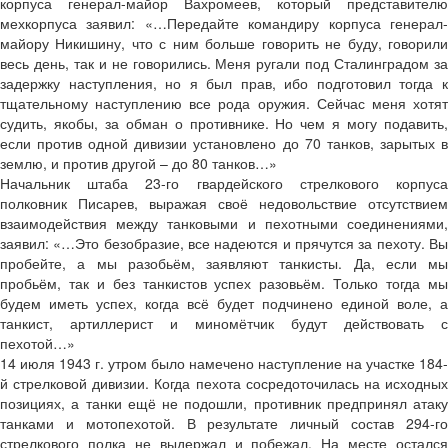
корпуса генерал-майор Вахромеев, который представителю
мехкорпуса заявил: «…Передайте командиру корпуса генерал-
майору Никишину, что с ним больше говорить не буду, говорили
весь день, так и не говорились. Меня ругали под Сталинградом за
задержку наступления, но я был прав, ибо подготовил тогда к
тщательному наступлению все рода оружия. Сейчас меня хотят
судить, якобы, за обман о противнике. Но чем я могу подавить,
если против одной дивизии установлено до 70 танков, зарытых в
землю, и против другой – до 80 танков…»
Начальник штаба 23-го гвардейского стрелкового корпуса
полковник Писарев, выражая своё недовольствие отсутствием
взаимодействия между танковыми и пехотными соединениями,
заявил: «…Это безобразие, все надеются и прячутся за пехоту. Вы
пробейте, а мы разобьём, заявляют танкисты. Да, если мы
пробьём, так и без танкистов успех разовьём. Только тогда мы
будем иметь успех, когда всё будет подчинено единой воле, а
танкист, артиллерист и миномётчик будут действовать с
пехотой…»
14 июля 1943 г. утром было намечено наступление на участке 184-
й стрелковой дивизии. Когда пехота сосредоточилась на исходных
позициях, а танки ещё не подошли, противник предпринял атаку
танками и мотопехотой. В результате личный состав 294-го
стрелкового полка не выдержал и побежал. На месте остался