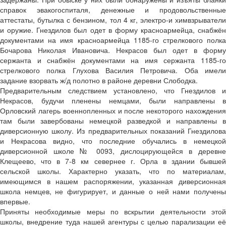
справок эвакогоспиталя, денежные и продовольственные
аттестаты, бутылка с бензином, тол 4 кг, электро-и химвзрыватели
и оружие. Гнездилов был одет в форму красноармейца, снабжён
документами на имя красноармейца 1185-го стрелкового полка
Бочарова Николая Ивановича. Некрасов был одет в форму
сержанта и снабжён документами на имя сержанта 1185-го
стрелкового полка Глухова Василия Петровича. Оба имели
задание взорвать ж/д полотно в районе деревни Слободка.
Предварительным следствием установлено, что Гнездилов и
Некрасов, будучи пленены немцами, были направлены в
Орловский лагерь военнопленных и после некоторого нахождения
там были завербованы немецкой разведкой и направлены в
диверсионную школу. Из предварительных показаний Гнездилова
и Некрасова видно, что последние обучались в немецкой
диверсионной школе № 0093, дислоцирующейся в деревне
Клещеево, что в 7-8 км севернее г. Орла в здании бывшей
сельской школы. Характерно указать, что по материалам,
имеющимся в нашем распоряжении, указанная диверсионная
школа немцев, не фигурирует, и данные о ней нами получены
впервые.
Приняты необходимые меры по вскрытии деятельности этой
школы, внедрение туда нашей агентуры с целью парализации её