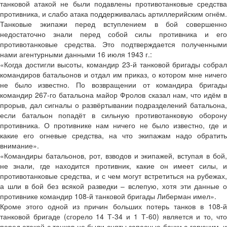
танковой атакой не были подавлены противотанковые средства
противника, и слабо атака поддерживалась артиллерийским огнём.
Танковые экипажи перед вступлением в бой совершенно
недостаточно знали перед собой силы противника и его
противотанковые средства. Это подтверждается полученными
нами агентурными данными 16 июля 1943 г.:
«Когда достигли высоты, командир 23-й танковой бригады собрал
командиров батальонов и отдал им приказ, о котором мне ничего
не было известно. По возвращении от командира бригады
командир 267-го батальона майор Фролов сказал нам, что идём в
прорыв, дал сигналы о развёртывании подразделений батальона,
если батальон попадёт в сильную противотанковую оборону
противника. О противнике нам ничего не было известно, где и
какие его огневые средства, на что экипажам надо обратить
внимание».
«Командиры батальонов, рот, взводов и экипажей, вступая в бой,
не знали, где находится противник, какие он имеет силы, и
противотанковые средства, и с чем могут встретиться на рубежах,
а шли в бой без всякой разведки – вслепую, хотя эти данные о
противнике командир 108-й танковой бригады Либерман имел».
Кроме этого одной из причин больших потерь танков в 108-й
танковой бригаде (сгорело 14 Т-34 и 1 Т-60) является и то, что
перед атакой с танков не были сняты запасные бачки с горючим, и