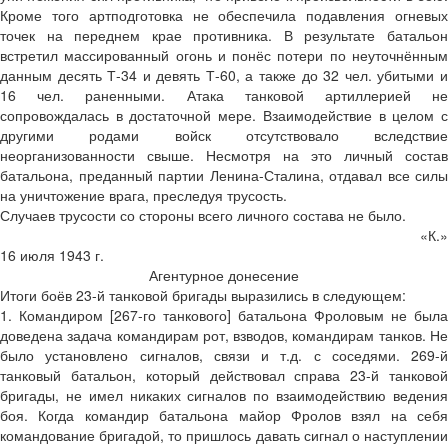
Кроме того артподготовка не обеспечила подавления огневых
точек на переднем крае противника. В результате батальон
встретил массированный огонь и понёс потери по неуточнённым
данным десять Т-34 и девять Т-60, а также до 32 чел. убитыми и
16 чел. раненными. Атака танковой артиллерией не
сопровождалась в достаточной мере. Взаимодействие в целом с
другими родами войск отсутствовало вследствие
неорганизованности свыше. Несмотря на это личный состав
батальона, преданный партии Ленина-Сталина, отдавал все силы
на уничтожение врага, преследуя трусость.
Случаев трусости со стороны всего личного состава не было.
«К.»
16 июля 1943 г.
Агентурное донесение
Итоги боёв 23-й танковой бригады выразились в следующем:
1. Командиром [267-го танкового] батальона Фроловым не была
доведена задача командирам рот, взводов, командирам танков. Не
было установлено сигналов, связи и т.д. с соседями. 269-й
танковый батальон, который действовал справа 23-й танковой
бригады, не имел никаких сигналов по взаимодействию ведения
боя. Когда командир батальона майор Фролов взял на себя
командование бригадой, то пришлось давать сигнал о наступлении