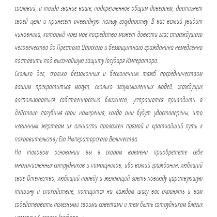
сословий, и тогда звание ваше, подкрепленное общим доверием, достигнет
своей цели и принесет очевидную пользу государству. В вас всякий увидит
чиновника, который чрез мое посредство может довести глас страждущаго
человечества до Престола Царскаго и беззащитнаго гражданина немедленно
поставить под высочайшую защиту Государя Императора.
Сколько дел, сколько беззаконных и бесконечных тяжб посредничеством
вашим прекратиться могут, сколько злоумышленных людей, жаждущих
воспользоваться собственностью ближнего, устрашатся приводить в
действие пагубныя свои намерения, когда они будут удостоверены, что
невинным жертвам их алчности проложен прямой и кратчайший путь к
покровительству Его Императорскаго Величества.
На таковом основании вы в скором времени приобретете себе
многочисленных сотрудников и помощников, ибо всякий гражданин, любящий
свое Отечество, любящий правду и желающий зреть повсюду царствующую
тишину и спокойствие, потщится на каждом шагу вас охранять и вам
содействовать полезными своими советами и тем быть сотрудником благих