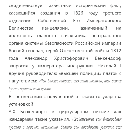
свидетельствует известный исторический факт,
касающийся создания в 1826 году третьего
отделения Собственной Его Императорского
Величества канцелярии. Назначенный на
должность главного начальника центрального
органа системы безопасности Российской империи
боевой генерал, герой Отечественной войны 1812
года Александр Христофорович Бенкендорф
запросил у императора инструкции. Николай I
вручил руководителю «высшей полиции» платок с
напутствием:
«Чем больше сотрешь слез этим платком, тем вернее
.
будешь служить моим целям»
В соответствии с полученной от главы государства
установкой
А.Х Бенкендорф в циркулярном письме дал
жандармам такие указания:
«Свойственныя вам благородныя
чувства и правила, несомненно, должны вам приобресть уважение всех