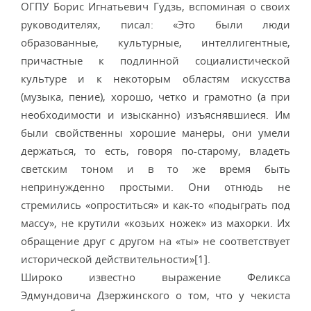
ОГПУ Борис Игнатьевич Гудзь, вспоминая о своих
руководителях, писал: «Это были люди
образованные, культурные, интеллигентные,
причастные к подлинной социалистической
культуре и к некоторым областям искусства
(музыка, пение), хорошо, четко и грамотно (а при
необходимости и изысканно) изъяснявшиеся. Им
были свойственны хорошие манеры, они умели
держаться, то есть, говоря по-старому, владеть
светским тоном и в то же время быть
непринужденно простыми. Они отнюдь не
стремились «опроститься» и как-то «подыграть под
массу», не крутили «козьих ножек» из махорки. Их
обращение друг с другом на «ты» не соответствует
исторической действительности»[1].
Широко известно выражение Феликса
Эдмундовича Дзержинского о том, что у чекиста