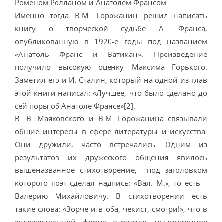
Роменом Ролланом и Анатолем Франсом.
Именно тогда В.М. Горожанин решил написать
книгу о творческой судьбе А. Франса,
опубликованную в 1920-е годы под названием
«Анатоль Франс и Ватикан». Произведение
получило высокую оценку Максима Горького.
Заметил его и И. Сталин, который на одной из глав
этой книги написал: «Лучшее, что было сделано до
сей поры об Анатоле Франсе»[2].
В. В. Маяковского и В.М. Горожанина связывали
общие интересы в сфере литературы и искусства.
Они дружили, часто встречались. Одним из
результатов их дружеского общения явилось
вышеназванное стихотворение, под заголовком
которого поэт сделал надпись: «Вал. М.», то есть –
Валерию Михайловичу. В стихотворении есть
такие слова: «Зорче и в оба, чекист, смотри!», что в
художественной форме отразило традиционное