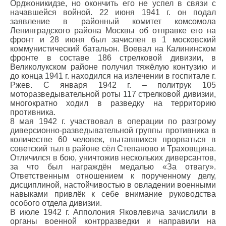
Орджоникидзе, но окончить его не успел в связи с
начавшейся войной. 22 июня 1941 г. он подал
заявление в районный комитет комсомола
Ленинградского района Москвы об отправке его на
фронт и 28 июня был зачислен в 1 московский
коммунистический батальон. Воевал на Калининском
фронте в составе 186 стрелковой дивизии, в
Великолукском районе получил тяжёлую контузию и
до конца 1941 г. находился на излечении в госпитале г.
Ржев. С января 1942 г. – политрук 105
моторазведывательной роты 117 стрелковой дивизии,
многократно ходил в разведку на территорию
противника.
8 мая 1942 г. участвовал в операции по разгрому
диверсионно-разведывательной группы противника в
количестве 60 человек, пытавшихся прорваться в
советский тыл в районе сёл Степаново и Траховщина.
Отличился в бою, уничтожив нескольких диверсантов,
за что был награждён медалью «За отвагу».
Ответственным отношением к порученному делу,
дисциплиной, настойчивостью в овладении военными
навыками привлёк к себе внимание руководства
особого отдела дивизии.
В июле 1942 г. Апполония Яковлевича зачислили в
органы военной контрразведки и направили на