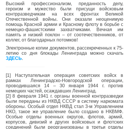
Высокий профессионализм, преданность делу,
героизм и мужество были присущи войсковым
контрразведчикам на всех фронтах Великой
Отечественной войны. Они оказали неоценимую
помощь Красной армии и Красному флоту в борьбе с
немецко-фашистскими захватчиками. Вечная им
память и низкий поклон – от соотечественников, от
коллег, от благодарных потомков!
Электронные копии документов, рассекреченных к 75-
летию со дня блокады Ленинграда можно скачать
ЗДЕСЬ
.
[1] Наступательная операция советских войск в
рамках Ленинградско-Новгородской операции,
проводившаяся 14 – 30 января 1944 г. против
немецких частей, осаждавших Ленинград.
[2] 8 февраля 1941 г. органы военной контрразведки
были переданы из НКВД СССР в систему наркомата
обороны. Особый отдел НКВД стал 3-м Управлением
НКО, такое же управление было создано в НКВМФ.
Особые отделы военных округов, флотов, армий,
корпусов, дивизий и других войсковых и флотских
соединений были реорганизованы в третьи отделы