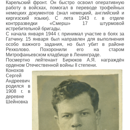
Карельский фронт. Он быстро освоил оперативную
работу в войсках, помогал в переводе трофейных
немецких документов (знал немецкий, английский и
киргизский языки). С лета 1943 г. в отделе
контрразведки «Смерш» 17 штурмовой
истребительной бригады.
С начала января 1944 г. принимал участие в боях за
Гатчину. 15 января был направлен для выполнения
особо важного задания, но был убит в районе
Рехколово. Похоронили его на старом
Митрофаньевском кладбище в Ленинграде.
Посмертно лейтенант Бирюков А.Я. награждён
орденом Отечественной войны II степени.
Конохов
Сергей
Андреевич
родился в
1908 г. в
деревне
Шейновка