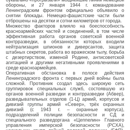
обороны, и 27 января 1944 г. командование
Ленинградским фронтом официально объявило о
снятии блокады. Немецко-фашистские части были
отброшены на десятки и сотни километров от города.
Множество факторов влияло на боеспособность
красноармейских частей и соединений, в том числе
эффективная работа органов советской военной
контрразведки, в обязанности которых входили
нейтрализация шпионов и диверсантов, защита
штабных секретов, работа во вражеском тылу, борьба
с дезертирством, изменой Родине, антисоветской
агитацией и другими негативными проявлениями в
среде красноармейцев.
Оперативная обстановка в полосе действия
Ленинградского фронта с первых дней войны была
сложной. Противник создал здесь широкую сеть
группировок специальных служб, состоявшую из
органов военной разведки и контрразведки (Абвер),
разведывательных отделов (1-Ц) армий, корпусов и
дивизий группы армий «Север», трёх охранных
дивизий (с 1943 г. – охранные корпуса),
подразделений полиции безопасности и СД и
специального разведоргана «Цеппелин» Главного
управления имперской безопасности (РСХА),