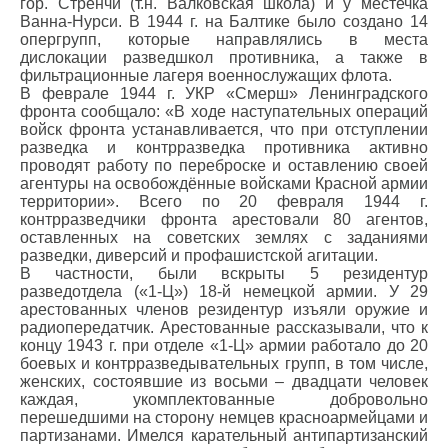
гор. Стренчи (т.н. Валковская школа) и у местечка
Ванна-Нурси. В 1944 г. на Балтике было создано 14
опергрупп, которые направлялись в места
дислокации разведшкол противника, а также в
фильтрационные лагеря военнослужащих флота.
В феврале 1944 г. УКР «Смерш» Ленинградского
фронта сообщало: «В ходе наступательных операций
войск фронта устанавливается, что при отступлении
разведка и контрразведка противника активно
проводят работу по переброске и оставлению своей
агентуры на освобождённые войсками Красной армии
территории». Всего по 20 февраля 1944 г.
контрразведчики фронта арестовали 80 агентов,
оставленных на советских землях с заданиями
разведки, диверсий и профашистской агитации.
В частности, были вскрыты 5 резидентур
разведотдела («1-Ц») 18-й немецкой армии. У 29
арестованных членов резидентур изъяли оружие и
радиопередатчик. Арестованные рассказывали, что к
концу 1943 г. при отделе «1-Ц» армии работало до 20
боевых и контрразведывательных групп, в том числе,
женских, состоявшие из восьми – двадцати человек
каждая, укомплектованные добровольно
перешедшими на сторону немцев красноармейцами и
партизанами. Имелся карательный антипартизанский