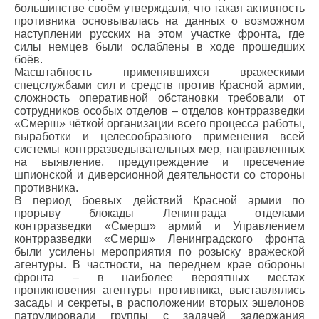
большинстве своём утверждали, что такая активность
противника основывалась на данных о возможном
наступлении русских на этом участке фронта, где
силы немцев были ослаблены в ходе прошедших
боёв.
Масштабность применявшихся вражескими
спецслужбами сил и средств против Красной армии,
сложность оперативной обстановки требовали от
сотрудников особых отделов – отделов контрразведки
«Смерш» чёткой организации всего процесса работы,
выработки и целесообразного применения всей
системы контрразведывательных мер, направленных
на выявление, предупреждение и пресечение
шпионской и диверсионной деятельности со стороны
противника.
В период боевых действий Красной армии по
прорыву блокады Ленинграда отделами
контрразведки «Смерш» армий и Управлением
контрразведки «Смерш» Ленинградского фронта
были усилены мероприятия по розыску вражеской
агентуры. В частности, на переднем крае обороны
фронта – в наиболее вероятных местах
проникновения агентуры противника, выставлялись
засады и секреты, в расположении вторых эшелонов
патрулировали группы с задачей задержания