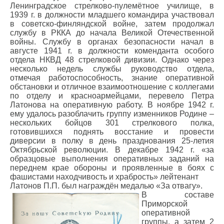
Ленинградское стрелково-пулемётное училище, в
1939 г. в должности младшего командира участвовал
в советско-финляндской войне, затем продолжал
службу в РККА до начала Великой Отечественной
войны. Службу в органах безопасности начал в
августе 1941 г. в должности коменданта особого
отдела НКВД 48 стрелковой дивизии. Однако через
несколько недель службы руководство отдела,
отмечая работоспособность, знание оперативной
обстановки и отличное взаимоотношение с коллегами
по отделу и красноармейцами, перевело Петра
Латонова на оперативную работу. В ноябре 1942 г.
ему удалось разоблачить группу изменников Родине –
нескольких бойцов 301 стрелкового полка,
готовившихся поднять восстание и провести
диверсии в полку в день празднования 25-летия
Октябрьской революции. В декабре 1942 г. «за
образцовые выполнения оперативных заданий на
переднем крае обороны и проявленные в боях с
фашистами находчивость и храбрость» лейтенант
Латонов П.П. был награждён медалью «За отвагу».
В составе
Приморской
оперативной
группы, а затем 2