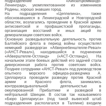
подразделение «Айнзатцкоммандо-
Ленинград», укомплектованное из изменников
Родины, хорошо знавших город.
На подразделения «Цеппелина», также
обосновавшиеся в Ленинградской и Новгородской
областях, возлагались проведение в Красной армии
антисоветской и профашистской пропаганды,
организация восстаний и иных акций по
деморализации советских войск.
Основную разведывательную деятельность против
Балтийского флота в период войны осуществлял
немецкий разведорган «Абвернебенштелле-Ревал»
(«АНСТ-Ревал»), находившийся в подчинении
«Абверштелле-Остланд» («АСТ-Остланд»). На
начальном этапе боевых действий его задачей стала
диверсионная работа против советских войск.
Позднее сотрудники «АНСТ-Ревал» под руководством
опытного морского офицера-разведчика А.
Целлариуса проводили разведку против Красной
армии и Красного флота, занимались
контрразведывательной деятельностью в
оккупированной Прибалтике и разведкой в
нейтральной Швеции. В состав так называемого
«Бюро Целлариуса» (под такой вывеской штаб
подразделения располагался в Таллине) входили