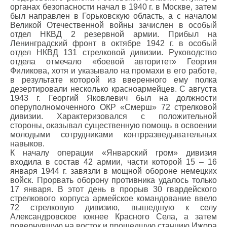
органах безопасности начал в 1940 г. в Москве, затем
был направлен в Горьковскую область, а с началом
Великой Отечественной войны зачислен в особый
отдел НКВД 2 резервной армии. Прибыл на
Ленинградский фронт в октябре 1942 г. в особый
отдел НКВД 131 стрелковой дивизии. Руководство
отдела отмечало «боевой авторитет» Георгия
Филикова, хотя и указывало на промахи в его работе,
в результате которой из вверенного ему полка
дезертировали несколько красноармейцев. С августа
1943 г. Георгий Яковлевич был на должности
оперуполномоченного ОКР «Смерш» 72 стрелковой
дивизии. Характеризовался с положительной
стороны, оказывал существенную помощь в освоении
молодыми сотрудниками контрразведывательных
навыков.
К началу операции «Январский гром» дивизия
входила в состав 42 армии, части которой 15 – 16
января 1944 г. завязли в мощной обороне немецких
войск. Прорвать оборону противника удалось только
17 января. В этот день в прорыв 30 гвардейского
стрелкового корпуса армейское командование ввело
72 стрелковую дивизию, вышедшую к селу
Александровское южнее Красного Села, а затем
повернувшую на восток и прошедшую станцию Ижора