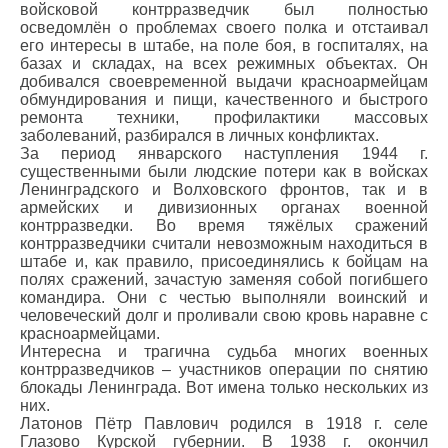
войсковой контрразведчик был полностью
осведомлён о проблемах своего полка и отстаивал
его интересы в штабе, на поле боя, в госпиталях, на
базах и складах, на всех режимных объектах. Он
добивался своевременной выдачи красноармейцам
обмундирования и пищи, качественного и быстрого
ремонта техники, профилактики массовых
заболеваний, разбирался в личных конфликтах.
За период январского наступления 1944 г.
существенными были людские потери как в войсках
Ленинградского и Волховского фронтов, так и в
армейских и дивизионных органах военной
контрразведки. Во время тяжёлых сражений
контрразведчики считали невозможным находиться в
штабе и, как правило, присоединялись к бойцам на
полях сражений, зачастую заменяя собой погибшего
командира. Они с честью выполняли воинский и
человеческий долг и проливали свою кровь наравне с
красноармейцами.
Интересна и трагична судьба многих военных
контрразведчиков – участников операции по снятию
блокады Ленинграда. Вот имена только нескольких из
них.
Латонов Пётр Павлович родился в 1918 г. селе
Глазово Курской губернии. В 1938 г. окончил