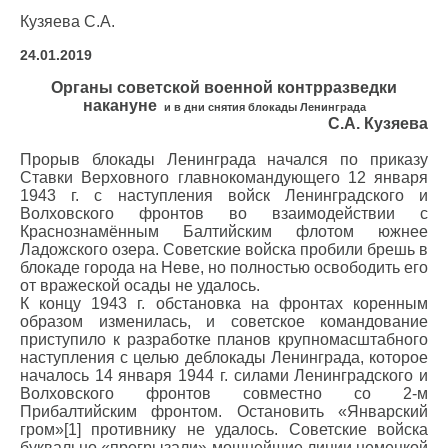
Кузяева С.А.
24.01.2019
Органы советской военной контрразведки
накануне
и в дни снятия блокады Ленинграда
С.А. Кузяева
Прорыв блокады Ленинграда начался по приказу
Ставки Верховного главнокомандующего 12 января
1943 г. с наступления войск Ленинградского и
Волховского фронтов во взаимодействии с
Краснознамённым Балтийским флотом южнее
Ладожского озера. Советские войска пробили брешь в
блокаде города на Неве, но полностью освободить его
от вражеской осады не удалось.
К концу 1943 г. обстановка на фронтах коренным
образом изменилась, и советское командование
приступило к разработке планов крупномасштабного
наступления с целью деблокады Ленинграда, которое
началось 14 января 1944 г. силами Ленинградского и
Волховского фронтов совместно со 2-м
Прибалтийским фронтом. Остановить «Январский
гром»[1] противнику не удалось. Советские войска
буквально «прогрызали» мощнейшие линии немецкой