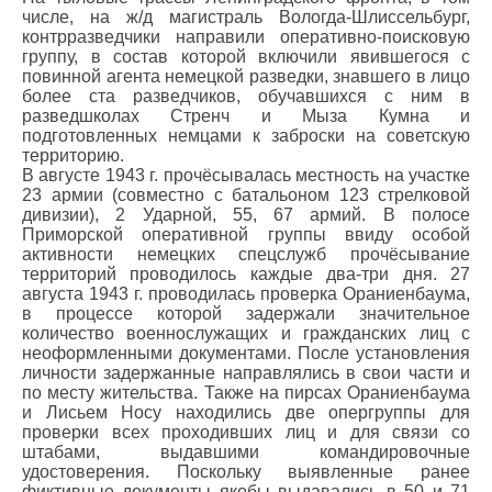
числе, на ж/д магистраль Вологда-Шлиссельбург,
контрразведчики направили оперативно-поисковую
группу, в состав которой включили явившегося с
повинной агента немецкой разведки, знавшего в лицо
более ста разведчиков, обучавшихся с ним в
разведшколах Стренч и Мыза Кумна и
подготовленных немцами к заброски на советскую
территорию.
В августе 1943 г. прочёсывалась местность на участке
23 армии (совместно с батальоном 123 стрелковой
дивизии), 2 Ударной, 55, 67 армий. В полосе
Приморской оперативной группы ввиду особой
активности немецких спецслужб прочёсывание
территорий проводилось каждые два-три дня. 27
августа 1943 г. проводилась проверка Ораниенбаума,
в процессе которой задержали значительное
количество военнослужащих и гражданских лиц с
неоформленными документами. После установления
личности задержанные направлялись в свои части и
по месту жительства. Также на пирсах Ораниенбаума
и Лисьем Носу находились две опергруппы для
проверки всех проходивших лиц и для связи со
штабами, выдавшими командировочные
удостоверения. Поскольку выявленные ранее
фиктивные документы якобы выдавались в 50 и 71