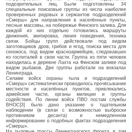
подозрительных лиц. Были подготовлены 34
специальные поисковые группы из числа наиболее
проверенных рядовых и сержантов подразделений
«Смерш» для направления в населённые пункты,
лесные массивы, на побережье Финского залива. Для
каждой из них отдельно готовились маршруты
движения, экипировка, линия поведения, техника
связи. Бойцы групп действовали под видом
заготовщиков дров, грибов и ягод, поиска места для
сенокоса, под видом красноармейцев, следовавших
из госпиталей в свои части. Группа из пяти человек
находилась в деревне Лахта на Финском заливе под
видом рыбаков. Две группы работали на вокзалах
Ленинграда.
Силами войск охраны тыла и подразделений
«Смерш» систематически проводилось прочёсывание
местности и населённых пунктов, привлекались
армейские части, органы милиции и группы
содействия. По линии войск ПВО постам службы
ВНОС[3] было дано указание о тщательном
наблюдении (в связи с возможностью выброски
противником десанта) и немедленном
информировании о подобных фактах подразделения
«Смерш».
На тыловые трассы Ленинградского фронта, в том