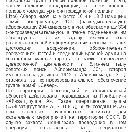
нескольких групп тайной полевой полиции (ГФП),
частей полевой жандармерии, а также военно-
полевых комендатур и сил гражданской полиции.
Штаб Абвера имел на участке 16-й и 18-й немецких
армий абверкоманду 104 (разведывательную),
абверкоманду 204 (диверсионную), абверкоманду 304
(контрразведывательную), а также подчинённые им
абвергруппы. В их задачу входили сбор
разведывательной информации о численном составе,
дислокации, вооружении, оборонительных
сооружениях частей и соединений Красной армии на
конкретном участке фронта, а также проведение
диверсионной деятельности в ближнем тылу
советских войск. Абверкоманда 304, которая
именовалась до июля 1942 г. Абверкоманда 3 Ц,
отвечала за контрразведывательное обеспечение
группы армий «Север».
На территории Новгородской и Ленинградской
областей действовала подошедшая из Прибалтики
«Айнзатцгруппа А». Такие оперативные группы
(«Айнзатцгруппен» А, Б, Ц и Д) были созданы РСХА
при основных группировках вермахта для
карательных мероприятий на территории СССР. В
случае захвата Ленинграда проведение в нём
операции возлагалось на специальное