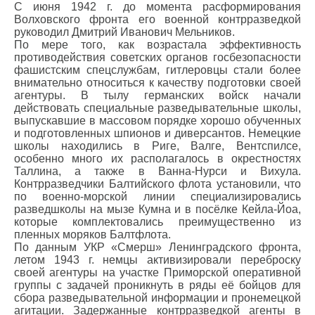
С июня 1942 г. до момента расформирования
Волховского фронта его военной контрразведкой
руководил Дмитрий Иванович Мельников.
По мере того, как возрастала эффективность
противодействия советских органов госбезопасности
фашистским спецслужбам, гитлеровцы стали более
внимательно относиться к качеству подготовки своей
агентуры. В тылу германских войск начали
действовать специальные разведывательные школы,
выпускавшие в массовом порядке хорошо обученных
и подготовленных шпионов и диверсантов. Немецкие
школы находились в Риге, Валге, Вентспилсе,
особенно много их располагалось в окрестностях
Таллина, а также в Ванна-Нурси и Вихула.
Контрразведчики Балтийского флота установили, что
по военно-морской линии специализировались
разведшколы на мызе Кумна и в посёлке Кейла-Йоа,
которые комплектовались преимущественно из
пленных моряков Балтфлота.
По данным УКР «Смерш» Ленинградского фронта,
летом 1943 г. немцы активизировали переброску
своей агентуры на участке Приморской оперативной
группы с задачей проникнуть в ряды её бойцов для
сбора разведывательной информации и пронемецкой
агитации. Задержанные контрразведкой агенты в