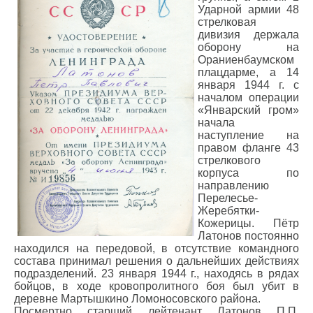
Ударной армии 48
стрелковая
дивизия держала
оборону на
Ораниенбаумском
плацдарме, а 14
января 1944 г. с
началом операции
«Январский гром»
начала
наступление на
правом фланге 43
стрелкового
корпуса по
направлению
Перелесье-
Жеребятки-
Кожерицы. Пётр
Латонов постоянно
находился на передовой, в отсутствие командного
состава принимал решения о дальнейших действиях
подразделений. 23 января 1944 г., находясь в рядах
бойцов, в ходе кровопролитного боя был убит в
деревне Мартышкино Ломоносовского района.
Посмертно старший лейтенант Латонов П.П.