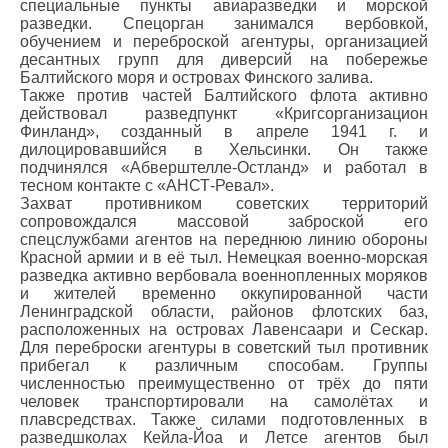
специальные пункты авиаразведки и морской
разведки. Спецорган занимался вербовкой,
обучением и переброской агентуры, организацией
десантных групп для диверсий на побережье
Балтийского моря и островах Финского залива.
Также против частей Балтийского флота активно
действовал разведпункт «Кригсорганизацион
Финланд», созданный в апреле 1941 г. и
дилоцировавшийся в Хельсинки. Он также
подчинялся «Абверштелле-Остланд» и работал в
тесном контакте с «АНСТ-Ревал».
Захват противником советских территорий
сопровождался массовой заброской его
спецслужбами агентов на переднюю линию обороны
Красной армии и в её тыл. Немецкая военно-морская
разведка активно вербовала военнопленных моряков
и жителей временно оккупированной части
Ленинградской области, районов флотских баз,
расположенных на островах Лавенсаари и Сескар.
Для переброски агентуры в советский тыл противник
прибегал к различным способам. Группы
численностью преимущественно от трёх до пяти
человек транспортировали на самолётах и
плавсредствах. Также силами подготовленных в
разведшколах Кейла-Йоа и Летсе агентов был