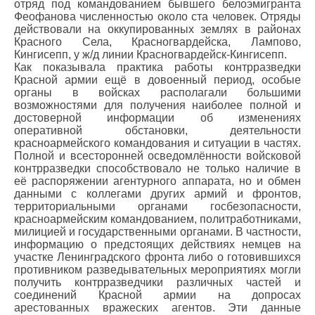
отряд под командованием бывшего белоэмигранта
Феофанова численностью около ста человек. Отряды
действовали на оккупированных землях в районах
Красного Села, Красногвардейска, Лампово,
Кингисепп, у ж/д линии Красногвардейск-Кингисепп.
Как показывала практика работы контрразведки
Красной армии ещё в довоенный период, особые
органы в войсках располагали большими
возможностями для получения наиболее полной и
достоверной информации об изменениях
оперативной обстановки, деятельности
красноармейского командования и ситуации в частях.
Полной и всесторонней осведомлённости войсковой
контрразведки способствовало не только наличие в
её распоряжении агентурного аппарата, но и обмен
данными с коллегами других армий и фронтов,
территориальными органами госбезопасности,
красноармейским командованием, политработниками,
милицией и государственными органами. В частности,
информацию о предстоящих действиях немцев на
участке Ленинградского фронта либо о готовившихся
противником разведывательных мероприятиях могли
получить контрразведчики различных частей и
соединений Красной армии на допросах
арестованных вражеских агентов. Эти данные