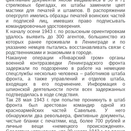
стрелковых бригадах, их штабы заменили цвет
мастики для печатей и штампов. В распоряжении
опергрупп имелись образцы печатей воинских частей
и подписей лиц, имевших право подписывать
командировочные удостоверения.
К началу осени 1943 г. по розыскным ориентировкам
удалось выявить до 300 агентов, большинство из
которых ранее проживали в Ленинграде и по
указанию немцев пытались восстанавливать связи с
родственниками и знакомыми в городе.
Накануне операции «Январский гром» органы
военной контрразведки Ленинградского фронта
задержали по подозрению в работе на немецкие
спецслужбы несколько человека – работников штаба
фронта, а также управлений и отделов штаба,
входящих в его подчинение. Информация о
шпионской деятельности почти всех задержанных
подтвердилась в ходе следствия.
Так 28 мая 1943 г. при попытке проникнуть в штаб
фронта был арестован командир одной из
красноармейских частей Савельев. У него
обнаружили два револьвера, фиктивные документы,
чистые бланки с печатями, код, более 700 рублей и
личные вещи «немецкого происхождения».