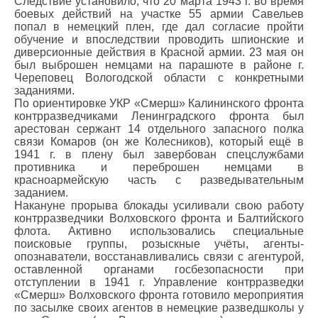
Следствие установило, что 20 марта 1943 г. во время
боевых действий на участке 55 армии Савельев
попал в немецкий плен, где дал согласие пройти
обучение и впоследствии проводить шпионские и
диверсионные действия в Красной армии. 23 мая он
был выброшен немцами на парашюте в районе г.
Череповец Вологодской области с конкретными
заданиями.
По ориентировке УКР «Смерш» Калининского фронта
контрразведчиками Ленинградского фронта был
арестован сержант 14 отдельного запасного полка
связи Комаров (он же Колесников), который ещё в
1941 г. в плену был завербован спецслужбами
противника и переброшен немцами в
красноармейскую часть с разведывательным
заданием.
Накануне прорыва блокады усиливали свою работу
контрразведчики Волховского фронта и Балтийского
флота. Активно использовались специальные
поисковые группы, розыскные учёты, агенты-
опознаватели, восстанавливались связи с агентурой,
оставленной органами госбезопасности при
отступлении в 1941 г. Управление контрразведки
«Смерш» Волховского фронта готовило мероприятия
по засылке своих агентов в немецкие разведшколы у