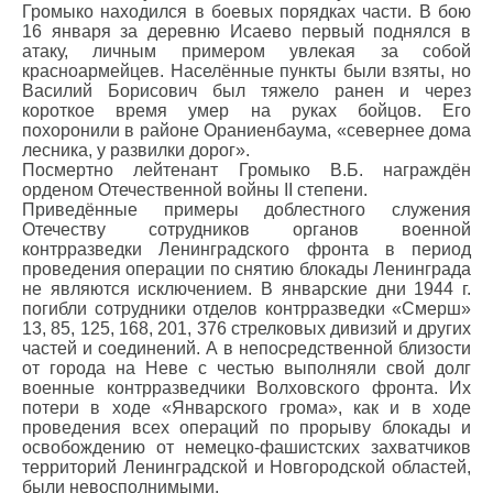
Громыко находился в боевых порядках части. В бою
16 января за деревню Исаево первый поднялся в
атаку, личным примером увлекая за собой
красноармейцев. Населённые пункты были взяты, но
Василий Борисович был тяжело ранен и через
короткое время умер на руках бойцов. Его
похоронили в районе Ораниенбаума, «севернее дома
лесника, у развилки дорог».
Посмертно лейтенант Громыко В.Б. награждён
орденом Отечественной войны II степени.
Приведённые примеры доблестного служения
Отечеству сотрудников органов военной
контрразведки Ленинградского фронта в период
проведения операции по снятию блокады Ленинграда
не являются исключением. В январские дни 1944 г.
погибли сотрудники отделов контрразведки «Смерш»
13, 85, 125, 168, 201, 376 стрелковых дивизий и других
частей и соединений. А в непосредственной близости
от города на Неве с честью выполняли свой долг
военные контрразведчики Волховского фронта. Их
потери в ходе «Январского грома», как и в ходе
проведения всех операций по прорыву блокады и
освобождению от немецко-фашистских захватчиков
территорий Ленинградской и Новгородской областей,
были невосполнимыми.