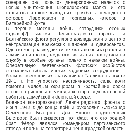
совершен ряд попыток диверсионных налётов с
целью уничтожения Шепелевского маяка и его
гарнизона, а также вывода из строя базы подлодок на
острове Лавенсаари и торпедных катеров в
Батарейной бухте.
В первые месяцы войны сотрудники особых
отделов[2] частей Ленинградского фронта и
Балтийского флота регулярно докладывали в центр о
нейтрализации вражеских шпионов и диверсантов.
Однако контрразведчикам не хватало опыта работы в
армии и на флоте, ведь многие из них поступили на
службу в особые органы только с началом войны.
Оперативную деятельность флотских особистов
осложнила гибель многих кадровых сотрудников –
больше всего при их эвакуации из Таллина в августе
1941 г. Но упорство, настойчивость, сила воли
помогли молодым офицерам в кратчайшие сроки
освоить принципы и методы контрразведывательной
работы в армейской и флотской среде.
Военной контрразведкой Ленинградского фронта с
июня 1942 г. до конца войны руководил Александр
Семёнович Быстров. Для многих подчинённых
Быстрова был неизвестен тот факт, что его родной
брат Фёдор являлся командиром партизанского
отряда и погиб на территории Ленинградской области.