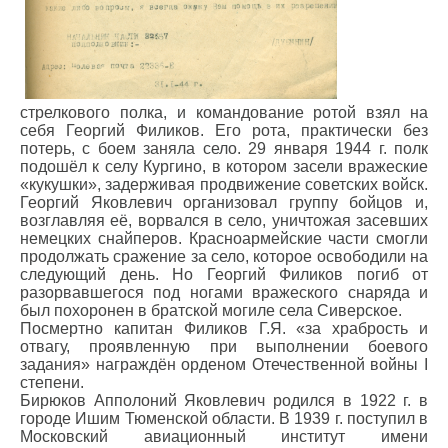
стрелкового полка, и командование ротой взял на
себя Георгий Филиков. Его рота, практически без
потерь, с боем заняла село. 29 января 1944 г. полк
подошёл к селу Кургино, в котором засели вражеские
«кукушки», задерживая продвижение советских войск.
Георгий Яковлевич организовал группу бойцов и,
возглавляя её, ворвался в село, уничтожая засевших
немецких снайперов. Красноармейские части смогли
продолжать сражение за село, которое освободили на
следующий день. Но Георгий Филиков погиб от
разорвавшегося под ногами вражеского снаряда и
был похоронен в братской могиле села Сиверское.
Посмертно капитан Филиков Г.Я. «за храбрость и
отвагу, проявленную при выполнении боевого
задания» награждён орденом Отечественной войны I
степени.
Бирюков Апполоний Яковлевич родился в 1922 г. в
городе Ишим Тюменской области. В 1939 г. поступил в
Московский авиационный институт имени