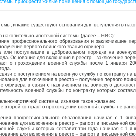
системы приобрести жилые помещения с помощью государс
стемы, и какие существуют основания для вступления в нак
 накопительно-ипотечной системы (далее – НИС):
ения профессионального образования и заключившие пе
 получение первого воинского звания офицера;
а или поступившие в добровольном порядке на военную
ода. Основание для включения в реестр – заключение перв
акт о прохождении военной службы после 1 января 20
года.
связи с поступлением на военную службу по контракту на
снование для включения в реестр – получение первого воин
е офицера в связи с назначением на воинскую должност
ительность военной службы по контракту которых составл
ельно-ипотечной системы, изъявив такое желание:
е второй контракт о прохождении военной службы не ранее
ения профессионального образования начиная с 1 янва
нование для включения в реестр – рапорт в письменной фо
енной службы которых составит три года начиная с 1 янв
нование для включения в реестр – рапорт в письменной фо