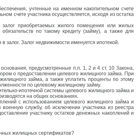
еспечения, учтенные на именном накопительном счете
льном счете участника осуществляется, исходя из остатка
 залог приобретаемых жилого помещения или жилых
обязательств по такому кредиту (займу), а также для
в залог. Залог недвижимости именуется ипотекой.
снования, предусмотренные п.п. 1, 2 и 4 ст. 10 Закона,
вором о предоставлении целевого жилищного займа. При
илищного займа, а также уплатить проценты по этому
олженности по целевому жилищному займу.
ительно-ипотечной системы целевого жилищного займа и
оизводятся на общих основаниях.
оплений с использованием целевого жилищного займа и
 военную службу, об исключении участника из реестра
оставление участнику остатков денежных накоплений и
енных жилищных сертификатов?