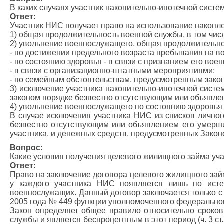
В каких случаях участник накопительно-ипотечной сист
Ответ:
Участник НИС получает право на использование накоплен
1) общая продолжительность военной службы, в том числ
2) увольнение военнослужащего, общая продолжительнос
- по достижении предельного возраста пребывания на в
- по состоянию здоровья - в связи с признанием его во
- в связи с организационно-штатными мероприятиями;
- по семейным обстоятельствам, предусмотренным зако
3) исключение участника накопительно-ипотечной систем
законом порядке безвестно отсутствующим или объявле
4) увольнение военнослужащего по состоянию здоровья 
В случае исключения участника НИС из списков личног
безвестно отсутствующим или объявлением его умерши
участника, и денежных средств, предусмотренных Закон
Вопрос:
Какие условия получения целевого жилищного займа уч
Ответ:
Право на заключение договора целевого жилищного займ
у каждого участника НИС появляется лишь по исте
военнослужащих. Данный договор заключается только с
2005 года № 449 функции уполномоченного федерально
Закон определяет общее правило относительно сроко
службы и является беспроцентным в этот период (ч. 3 ст