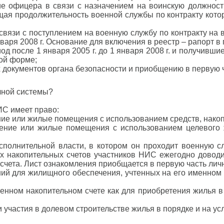
е офицера в связи с назначением на воинскую должност
общая продолжительность военной службы по контракту кот
связи с поступлением на военную службу по контракту на
нваря 2008 г. Основание для включения в реестр – рапорт 
д после 1 января 2005 г. до 1 января 2008 г. и получивш
ой форме;
 документов органа безопасности и приобщению в первую 
чной системы?
НИС имеет право:
ие или жилые помещения с использованием средств, накоп
щение или жилые помещения с использованием целевого 
сполнительной власти, в котором он проходит военную с
х накопительных счетов участников НИС ежегодно доводи
 счета. Лист ознакомления приобщается в первую часть лич
ний для жилищного обеспечения, учтенных на его именном
менном накопительном счете как для приобретения жилья 
участия в долевом строительстве жилья в порядке и на ус