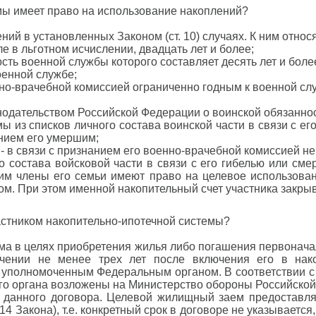
емы имеет право на использование накоплений?
ий в установленных Законом (ст. 10) случаях. К ним относя
е в льготном исчислении, двадцать лет и более;
ть военной службы которого составляет десять лет и боле
оенной службе;
енно-врачебной комиссией ограниченно годным к военной сл
нодательством Российской Федерации о воинской обязаннос
ы из списков личного состава воинской части в связи с е
нием его умершим;
- в связи с признанием его военно-врачебной комиссией не
о состава войсковой части в связи с его гибелью или сме
м члены его семьи имеют право на целевое использован
ом. При этом именной накопительный счет участника закрыв
астником накопительно-ипотечной системы?
а в целях приобретения жилья либо погашения первоначал
чении не менее трех лет после включения его в нако
 уполномоченным Федеральным органом. В соответствии с
го органа возложены на Министерство обороны Российской
в данного договора. Целевой жилищный заем предоставл
.14 Закона), т.е. конкретный срок в договоре не указывает