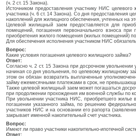
(ч. 2 ст. 15 Закона).
Источником предоставления участнику НИС целевого 
участника (ч. 6 ст. 14 Закона). Со дня предоставления 
накоплений для жилищного обеспечения, учтенных на эт
Целевой жилищный заем предоставляется для прио
помещений, погашения первоначального взноса при по
приобретения жилого помещения (жилых помещений) по 
Для обеспечения исполнения участником НИС обязательс
Вопрос:
Какие условия погашения целевого жилищного займа?
Ответ:
Согласно ч. 2 ст. 15 Закона при досрочном увольнении 
начиная со дня увольнения, по целевому жилищному за
этом он обязан возвратить выплаченные уполномочен
займу ежемесячными платежами в срок, не превышающий
Также целевой жилищный заем может погашаться досроч
при продолжении прохождения им военной службы по кон
При увольнении участника НИС, приобретшего жилье в
погашении указанного займа, по решению федеральног
участников НИС и на основании его рапорта (заявлен
закрывает именной накопительный счет участника.
Вопрос:
Имеют ли право участники накопительно-ипотечной си
Ответ: