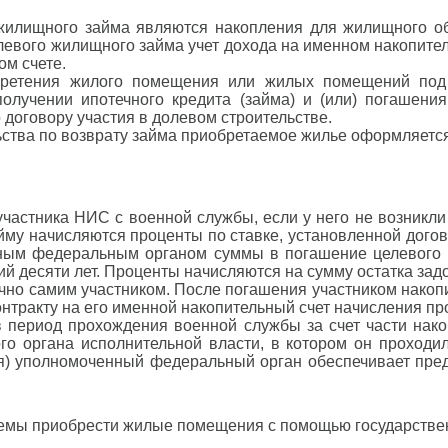
жилищного займа являются накопления для жилищного об
целевого жилищного займа учет дохода на именном накопите
ом счете.
бретения жилого помещения или жилых помещений под
лучении ипотечного кредита (займа) и (или) погашения 
договору участия в долевом строительстве.
тва по возврату займа приобретаемое жилье оформляется 
участника НИС с военной службы, если у него не возникли о
йму начисляются проценты по ставке, установленной дого
ным федеральным органом суммы в погашение целевого ж
 десяти лет. Проценты начисляются на сумму остатка зад
но самим участником. После погашения участником накоп
тракту на его именной накопительный счет начисления пр
 период прохождения военной службы за счет части нак
о органа исполнительной власти, в котором он проходил
ия) уполномоченный федеральный орган обеспечивает пред
стемы приобрести жилые помещения с помощью государств