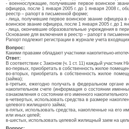
- военнослужащие, получившие первое воинское звани
офицера, после 1 января 2005 г. до 1 января 2008 г., 
реестр – рапорт в письменной форме;
- лица, получившие первое воинское звание офицера в 
воинское звание офицера, после 1 января 2005 г. до 1 я
- лица, окончившие образовательные учреждения в перио
Основание для включения в реестр – рапорт в письменн
Рапорт подлежит регистрации в журнале учета входящих
Вопрос:
Какими правами обладают участники накопитеьно-ипоте
Ответ:
В соответствии с Законом (ч. 1 ст. 11) каждый участник 
во-первых, приобретать в собственность жилое помещен
во-вторых, приобретать в собственность жилое поме
(займа);
в-третьих, ежегодно получать в федеральном органе и
накопительном счете (информация о состоянии именны
ознакомления о состоянии его именного накопительного
в-четвертых, использовать средства в размере накопле
целевого жилищного займа;
в-пятых, использовать средства, накопленные на его и
или иных целей;
в-шестых, использовать целевой жилищный заем на цели 
Вопрос: