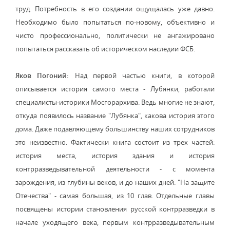
труд. Потребность в его создании ощущалась уже давно.
Необходимо было попытаться по-новому, объективно и
чисто профессионально, политически не ангажировано
попытаться рассказать об историческом наследии ФСБ.
Яков Погоний:
Над первой частью книги, в которой
описывается история самого места - Лубянки, работали
специалисты-историки Мосгорархива. Ведь многие не знают,
откуда появилось название "Лубянка", какова история этого
дома. Даже подавляющему большинству наших сотрудников
это неизвестно. Фактически книга состоит из трех частей:
история места, история здания и история
контрразведывательной деятельности - с момента
зарождения, из глубины веков, и до наших дней. "На защите
Отечества" - самая большая, из 10 глав. Отдельные главы
посвящены истории становления русской контрразведки в
начале уходящего века, первым контрразведывательным