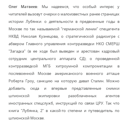
Олег Матвеев:
Мы надеемся, что особый интерес у
читателей вызовут очерки о малоизвестных ранее страницах
истории Лубянки: о деятельности в предвоенные годы в
Москве по так называемой "германской линии" спецагента
НКВД Николая Кузнецова, о стратегической радиоигре с
абвером Главного управления контрразведки НКО СМЕРШ
"Загадка" (в ее ходе был выведен и арестован кадровый
сотрудник центрального аппарата СД); о проведенной
контрразведкой МГБ хитроумной компрометации в
послевоенной Москве американского военного атташе
Роберта Гроу, санкцию на которую давал Сталин. Можно
добавить сюда и впервые представленные снимки
шпионской экипировки разоблаченных агентов
иностранных спецслужб, инструкций по связи ЦРУ. Так что
книга "Лубянка, 2" в какой-то степени и путеводитель по
шпионской Москве.