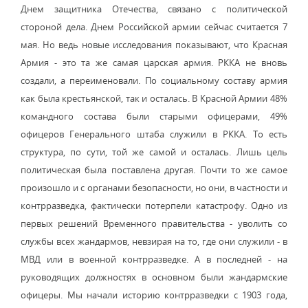
Днем защитника Отечества, связано с политической
стороной дела. Днем Российской армии сейчас считается 7
мая. Но ведь новые исследования показывают, что Красная
Армия - это та же самая царская армия. РККА не вновь
создали, а переименовали. По социальному составу армия
как была крестьянской, так и осталась. В Красной Армии 48%
командного состава были старыми офицерами, 49%
офицеров Генерального штаба служили в РККА. То есть
структура, по сути, той же самой и осталась. Лишь цель
политическая была поставлена другая. Почти то же самое
произошло и с органами безопасности, но они, в частности и
контрразведка, фактически потерпели катастрофу. Одно из
первых решений Временного правительства - уволить со
службы всех жандармов, невзирая на то, где они служили - в
МВД или в военной контрразведке. А в последней - на
руководящих должностях в основном были жандармские
офицеры. Мы начали историю контрразведки с 1903 года,