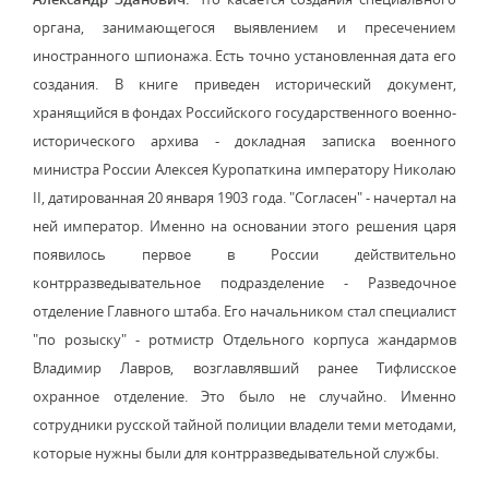
органа, занимающегося выявлением и пресечением
иностранного шпионажа. Есть точно установленная дата его
создания. В книге приведен исторический документ,
хранящийся в фондах Российского государственного военно-
исторического архива - докладная записка военного
министра России Алексея Куропаткина императору Николаю
II, датированная 20 января 1903 года. "Согласен" - начертал на
ней император. Именно на основании этого решения царя
появилось первое в России действительно
контрразведывательное подразделение - Разведочное
отделение Главного штаба. Его начальником стал специалист
"по розыску" - ротмистр Отдельного корпуса жандармов
Владимир Лавров, возглавлявший ранее Тифлисcкое
охранное отделение. Это было не случайно. Именно
сотрудники русской тайной полиции владели теми методами,
которые нужны были для контрразведывательной службы.