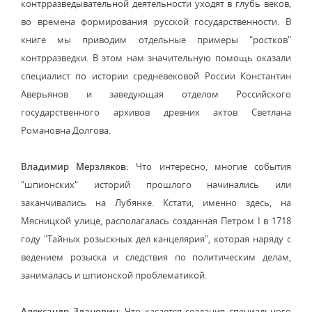
контрразведывательной деятельности уходят в глубь веков,
во времена формирования русской государственности. В
книге мы приводим отдельные примеры "ростков"
контрразведки. В этом нам значительную помощь оказали
специалист по истории средневековой России Константин
Аверьянов и заведующая отделом Российского
государственного архивов древних актов Светлана
Романовна Долгова.
Владимир Мерзляков:
Что интересно, многие события
"шпионских" историй прошлого начинались или
заканчивались на Лубянке. Кстати, именно здесь, на
Мясницкой улице, располагалась созданная Петром I в 1718
году "Тайных розыскных дел канцелярия", которая наряду с
ведением розыска и следствия по политическим делам,
занималась и шпионской проблематикой.
Александр Зданович:
Что касается создания специального